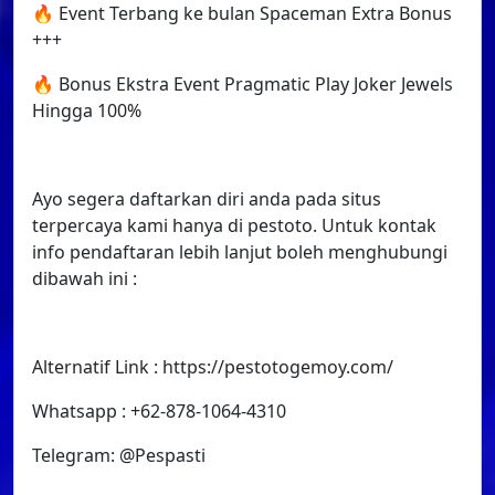
🔥 Event Terbang ke bulan Spaceman Extra Bonus
+++
🔥 Bonus Ekstra Event Pragmatic Play Joker Jewels
Hingga 100%
Ayo segera daftarkan diri anda pada situs
terpercaya kami hanya di pestoto. Untuk kontak
info pendaftaran lebih lanjut boleh menghubungi
dibawah ini :
Alternatif Link : https://pestotogemoy.com/
Whatsapp : +62-878-1064-4310
Telegram: @Pespasti