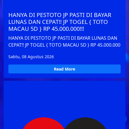
HANYA DI PESTOTO JP PASTI DI BAYAR
LUNAS DAN CEPAT!! JP TOGEL { TOTO
MACAU 5D } RP 45.000.000!!!
HANYA DI PESTOTO JP PASTI DI BAYAR LUNAS DAN
CEPAT!! JP TOGEL { TOTO MACAU 5D } RP 45.000.000
Sabtu, 08 Agustus 2026
Read More