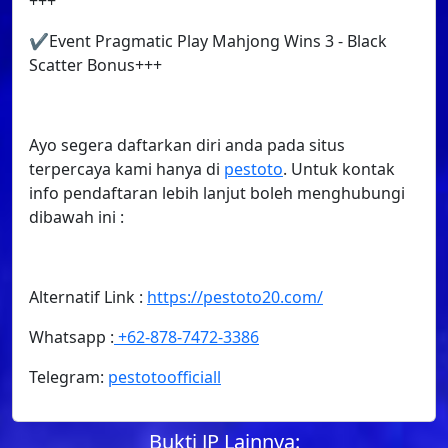
+++
✔️Event Pragmatic Play Mahjong Wins 3 - Black
Scatter Bonus+++
Ayo segera daftarkan diri anda pada situs
terpercaya kami hanya di
pestoto
. Untuk kontak
info pendaftaran lebih lanjut boleh menghubungi
dibawah ini :
Alternatif Link :
https://pestoto20.com/
Whatsapp :
+62-878-7472-3386
Telegram:
pestotoofficiall
Bukti JP Lainnya: