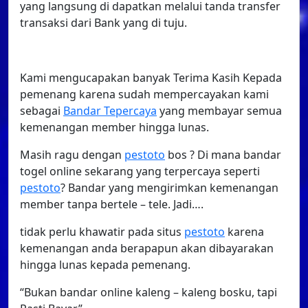
yang langsung di dapatkan melalui tanda transfer
transaksi dari Bank yang di tuju.
Kami mengucapakan banyak Terima Kasih Kepada
pemenang karena sudah mempercayakan kami
sebagai
Bandar Tepercaya
yang membayar semua
kemenangan member hingga lunas.
Masih ragu dengan
pestoto
bos ? Di mana bandar
togel online sekarang yang terpercaya seperti
pestoto
? Bandar yang mengirimkan kemenangan
member tanpa bertele – tele. Jadi….
tidak perlu khawatir pada situs
pestoto
karena
kemenangan anda berapapun akan dibayarakan
hingga lunas kepada pemenang.
“Bukan bandar online kaleng – kaleng bosku, tapi