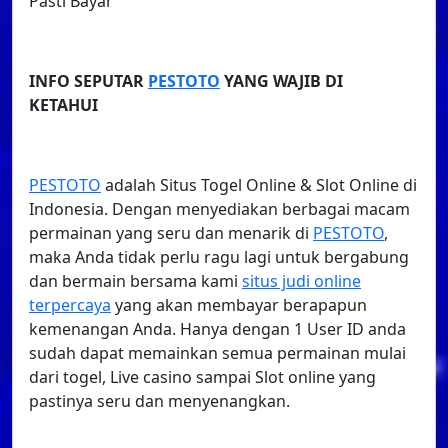
Pasti Bayar”
INFO SEPUTAR
PESTOTO
YANG WAJIB DI
KETAHUI
PESTOTO
adalah Situs Togel Online & Slot Online di
Indonesia. Dengan menyediakan berbagai macam
permainan yang seru dan menarik di
PESTOTO
,
maka Anda tidak perlu ragu lagi untuk bergabung
dan bermain bersama kami
situs judi online
terpercaya
yang akan membayar berapapun
kemenangan Anda. Hanya dengan 1 User ID anda
sudah dapat memainkan semua permainan mulai
dari togel, Live casino sampai Slot online yang
pastinya seru dan menyenangkan.