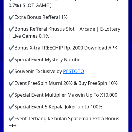
0.7% ( SLOT GAME )
✔️Extra Bonus Refferal 1%
✔️Bonus Refferal Khusus Slot | Arcade | E-Lottery
| Live Games 0.1%
✔️Bonus X-tra FREECHIP Rp. 2000 Download APK
✔️Special Event Mystery Number
✔️Souvenir Exclusive by
PESTOTO
✔️Event FreeSpin Murni 20% & Buy FreeSpin 10%
✔️Special Event Multiplier Maxwin Up To X10.000
✔️Special Event 5 Kepala Joker up to 100%
✔️Event Terbang ke bulan Spaceman Extra Bonus
+++