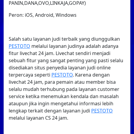
PANIN,DANA,OVO,LINKAJA,GOPAY)
Peron: iOS, Android, Windows
Salah satu layanan judi terbaik yang diunggulkan
PESTOTO
melalui layanan judinya adalah adanya
fitur livechat 24 jam. Livechat sendiri menjadi
sebuah fitur yang sangat penting yang pasti selalu
disediakan situs penyedia layanan judi online
terpercaya seperti
PESTOTO
. Karena dengan
livechat 24 jam, para pemain atau member bisa
selalu mudah terhubung pada layanan customer
service ketika menemukan kendala dan masalah
ataupun jika ingin mengetahui informasi lebih
lengkap terkait dengan layanan judi
PESTOTO
melalui layanan CS 24 jam.