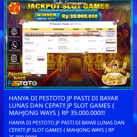
HANYA DI PESTOTO JP PASTI DI BAYAR
LUNAS DAN CEPAT!! JP SLOT GAMES {
MAHJONG WAYS } RP 35.000.000!!!
HANYA DI PESTOTO JP PASTI DI BAYAR LUNAS DAN
CEPAT!! JP SLOT GAMES { MAHJONG WAYS } RP