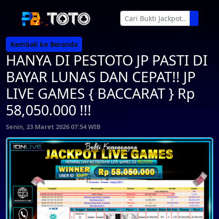
Kembali ke Beranda
HANYA DI PESTOTO JP PASTI DI
BAYAR LUNAS DAN CEPAT!! JP
LIVE GAMES { BACCARAT } Rp
58,050.000 !!!
Senin, 23 Maret 2026 07:54 WIB