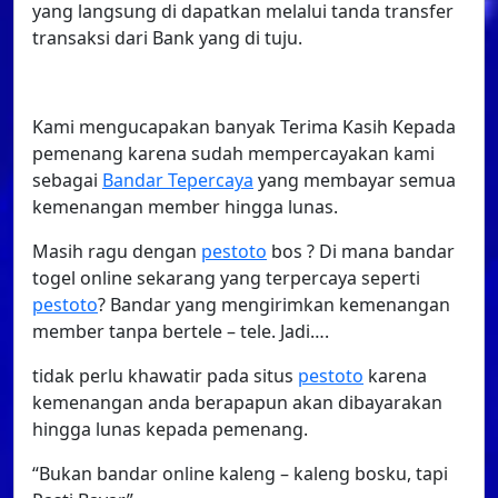
yang langsung di dapatkan melalui tanda transfer
transaksi dari Bank yang di tuju.
Kami mengucapakan banyak Terima Kasih Kepada
pemenang karena sudah mempercayakan kami
sebagai
Bandar Tepercaya
yang membayar semua
kemenangan member hingga lunas.
Masih ragu dengan
pestoto
bos ? Di mana bandar
togel online sekarang yang terpercaya seperti
pestoto
? Bandar yang mengirimkan kemenangan
member tanpa bertele – tele. Jadi….
tidak perlu khawatir pada situs
pestoto
karena
kemenangan anda berapapun akan dibayarakan
hingga lunas kepada pemenang.
“Bukan bandar online kaleng – kaleng bosku, tapi