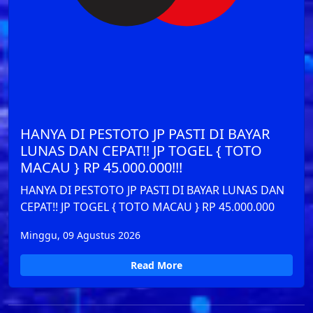
HANYA DI PESTOTO JP PASTI DI BAYAR
LUNAS DAN CEPAT!! JP TOGEL { TOTO
MACAU } RP 45.000.000!!!
HANYA DI PESTOTO JP PASTI DI BAYAR LUNAS DAN
CEPAT!! JP TOGEL { TOTO MACAU } RP 45.000.000
Minggu, 09 Agustus 2026
Read More