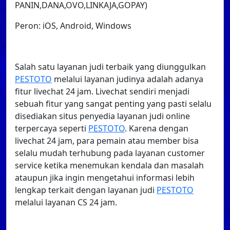
PANIN,DANA,OVO,LINKAJA,GOPAY)
Peron: iOS, Android, Windows
Salah satu layanan judi terbaik yang diunggulkan
PESTOTO
melalui layanan judinya adalah adanya
fitur livechat 24 jam. Livechat sendiri menjadi
sebuah fitur yang sangat penting yang pasti selalu
disediakan situs penyedia layanan judi online
terpercaya seperti
PESTOTO
. Karena dengan
livechat 24 jam, para pemain atau member bisa
selalu mudah terhubung pada layanan customer
service ketika menemukan kendala dan masalah
ataupun jika ingin mengetahui informasi lebih
lengkap terkait dengan layanan judi
PESTOTO
melalui layanan CS 24 jam.