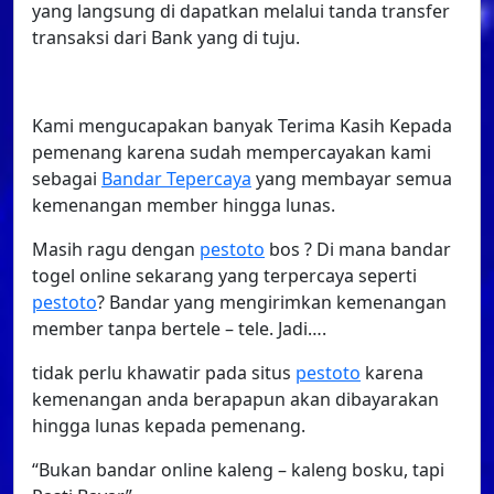
yang langsung di dapatkan melalui tanda transfer
transaksi dari Bank yang di tuju.
Kami mengucapakan banyak Terima Kasih Kepada
pemenang karena sudah mempercayakan kami
sebagai
Bandar Tepercaya
yang membayar semua
kemenangan member hingga lunas.
Masih ragu dengan
pestoto
bos ? Di mana bandar
togel online sekarang yang terpercaya seperti
pestoto
? Bandar yang mengirimkan kemenangan
member tanpa bertele – tele. Jadi….
tidak perlu khawatir pada situs
pestoto
karena
kemenangan anda berapapun akan dibayarakan
hingga lunas kepada pemenang.
“Bukan bandar online kaleng – kaleng bosku, tapi