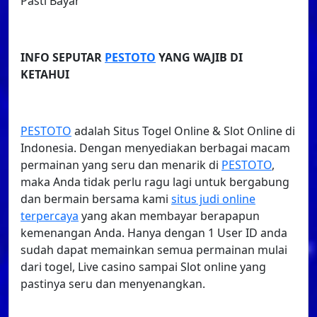
Pasti Bayar”
INFO SEPUTAR
PESTOTO
YANG WAJIB DI
KETAHUI
PESTOTO
adalah Situs Togel Online & Slot Online di
Indonesia. Dengan menyediakan berbagai macam
permainan yang seru dan menarik di
PESTOTO
,
maka Anda tidak perlu ragu lagi untuk bergabung
dan bermain bersama kami
situs judi online
terpercaya
yang akan membayar berapapun
kemenangan Anda. Hanya dengan 1 User ID anda
sudah dapat memainkan semua permainan mulai
dari togel, Live casino sampai Slot online yang
pastinya seru dan menyenangkan.