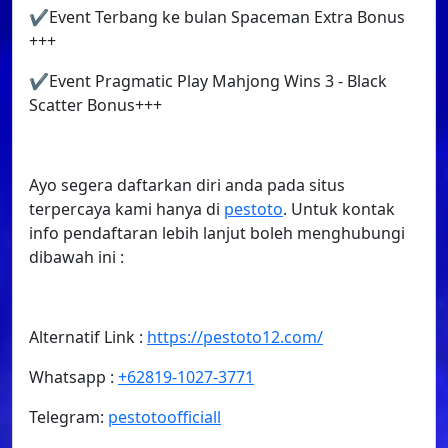
✔️Event Terbang ke bulan Spaceman Extra Bonus
+++
✔️Event Pragmatic Play Mahjong Wins 3 - Black
Scatter Bonus+++
Ayo segera daftarkan diri anda pada situs
terpercaya kami hanya di
pestoto
. Untuk kontak
info pendaftaran lebih lanjut boleh menghubungi
dibawah ini :
Alternatif Link :
https://pestoto12.com/
Whatsapp :
+62819-1027-3771
Telegram:
pestotoofficiall