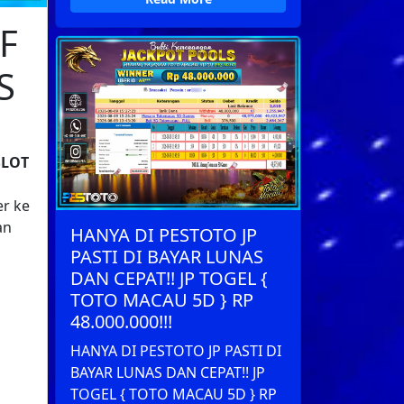
F
S
SLOT
r ke
an
HANYA DI PESTOTO JP
PASTI DI BAYAR LUNAS
DAN CEPAT!! JP TOGEL {
TOTO MACAU 5D } RP
48.000.000!!!
HANYA DI PESTOTO JP PASTI DI
BAYAR LUNAS DAN CEPAT!! JP
TOGEL { TOTO MACAU 5D } RP