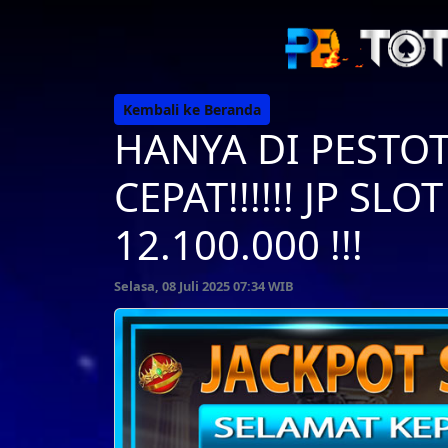
Kembali ke Beranda
HANYA DI PESTOT
CEPAT!!!!!! JP SL
12.100.000 !!!
Selasa, 08 Juli 2025 07:34 WIB