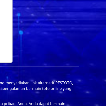
g menyediakan link alternatif PESTOTO,
ri pengalaman bermain toto online yang
ta pribadi Anda. Anda dapat bermain