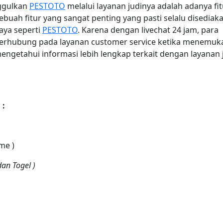
nggulkan
PESTOTO
melalui layanan judinya adalah adanya fit
sebuah fitur yang sangat penting yang pasti selalu disediak
caya seperti
PESTOTO
. Karena dengan livechat 24 jam, para
terhubung pada layanan customer service ketika menemuk
engetahui informasi lebih lengkap terkait dengan layanan 
 :
me )
dan Togel )