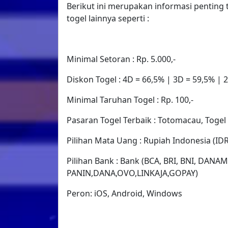
Berikut ini merupakan informasi penting 
togel lainnya seperti :
Minimal Setoran : Rp. 5.000,-
Diskon Togel : 4D = 66,5% | 3D = 59,5% | 
Minimal Taruhan Togel : Rp. 100,-
Pasaran Togel Terbaik : Totomacau, Toge
Pilihan Mata Uang : Rupiah Indonesia (IDR
Pilihan Bank : Bank (BCA, BRI, BNI, DAN
PANIN,DANA,OVO,LINKAJA,GOPAY)
Peron: iOS, Android, Windows