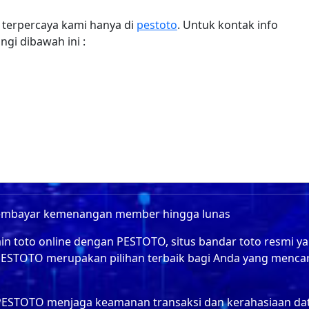
s terpercaya kami hanya di
pestoto
. Untuk kontak info
gi dibawah ini :
membayar kemenangan member hingga lunas
oto online dengan PESTOTO, situs bandar toto resmi yan
 PESTOTO merupakan pilihan terbaik bagi Anda yang menca
mi, PESTOTO menjaga keamanan transaksi dan kerahasiaan da