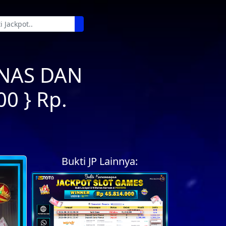
UNAS DAN
0 } Rp.
Bukti JP Lainnya: