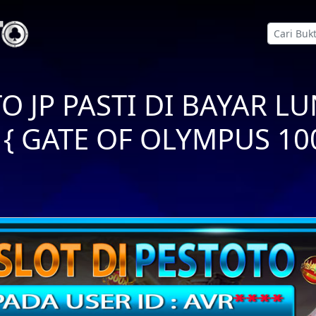
O JP PASTI DI BAYAR L
OT { GATE OF OLYMPUS 100