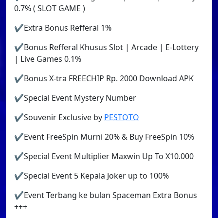
0.7% ( SLOT GAME )
✔️Extra Bonus Refferal 1%
✔️Bonus Refferal Khusus Slot | Arcade | E-Lottery
| Live Games 0.1%
✔️Bonus X-tra FREECHIP Rp. 2000 Download APK
✔️Special Event Mystery Number
✔️Souvenir Exclusive by
PESTOTO
✔️Event FreeSpin Murni 20% & Buy FreeSpin 10%
✔️Special Event Multiplier Maxwin Up To X10.000
✔️Special Event 5 Kepala Joker up to 100%
✔️Event Terbang ke bulan Spaceman Extra Bonus
+++