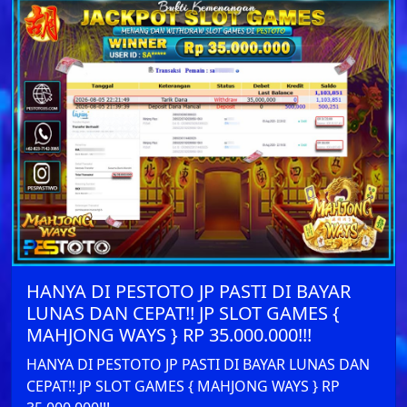
HANYA DI PESTOTO JP PASTI DI BAYAR
LUNAS DAN CEPAT!! JP SLOT GAMES {
MAHJONG WAYS } RP 35.000.000!!!
HANYA DI PESTOTO JP PASTI DI BAYAR LUNAS DAN
CEPAT!! JP SLOT GAMES { MAHJONG WAYS } RP