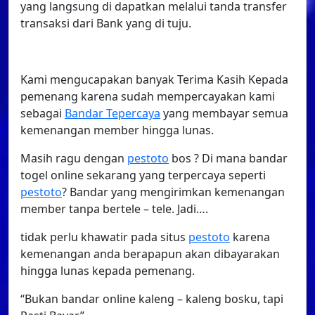
yang langsung di dapatkan melalui tanda transfer
transaksi dari Bank yang di tuju.
Kami mengucapakan banyak Terima Kasih Kepada
pemenang karena sudah mempercayakan kami
sebagai
Bandar Tepercaya
yang membayar semua
kemenangan member hingga lunas.
Masih ragu dengan
pestoto
bos ? Di mana bandar
togel online sekarang yang terpercaya seperti
pestoto
? Bandar yang mengirimkan kemenangan
member tanpa bertele – tele. Jadi….
tidak perlu khawatir pada situs
pestoto
karena
kemenangan anda berapapun akan dibayarakan
hingga lunas kepada pemenang.
“Bukan bandar online kaleng – kaleng bosku, tapi