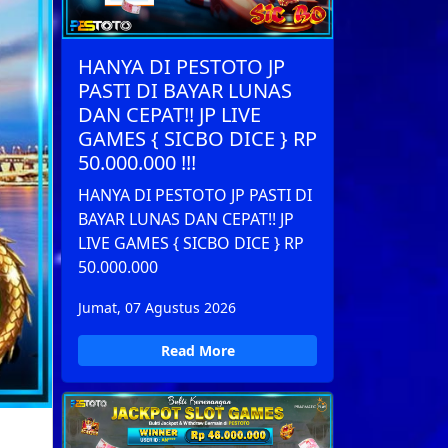
HANYA DI PESTOTO JP
PASTI DI BAYAR LUNAS
DAN CEPAT!! JP LIVE
GAMES { SICBO DICE } RP
50.000.000 !!!
HANYA DI PESTOTO JP PASTI DI
BAYAR LUNAS DAN CEPAT!! JP
LIVE GAMES { SICBO DICE } RP
50.000.000
Jumat, 07 Agustus 2026
Read More