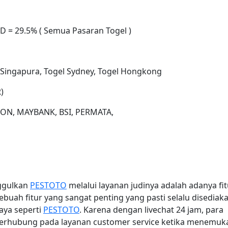
2D = 29.5% ( Semua Pasaran Togel )
l Singapura, Togel Sydney, Togel Hongkong
)
AMON, MAYBANK, BSI, PERMATA,
nggulkan
PESTOTO
melalui layanan judinya adalah adanya fit
sebuah fitur yang sangat penting yang pasti selalu disediak
caya seperti
PESTOTO
. Karena dengan livechat 24 jam, para
terhubung pada layanan customer service ketika menemuk