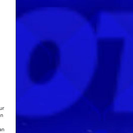
ur
an
an