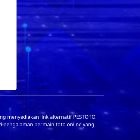
g menyediakan link alternatif PESTOTO,
ri pengalaman bermain toto online yang