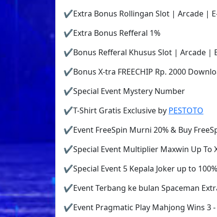
✔️Extra Bonus Rollingan Slot | Arcade | E
✔️Extra Bonus Refferal 1%
✔️Bonus Refferal Khusus Slot | Arcade | 
✔️Bonus X-tra FREECHIP Rp. 2000 Downl
✔️Special Event Mystery Number
✔️T-Shirt Gratis Exclusive by
PESTOTO
✔️Event FreeSpin Murni 20% & Buy FreeS
✔️Special Event Multiplier Maxwin Up To 
✔️Special Event 5 Kepala Joker up to 100
✔️Event Terbang ke bulan Spaceman Extr
✔️Event Pragmatic Play Mahjong Wins 3 -