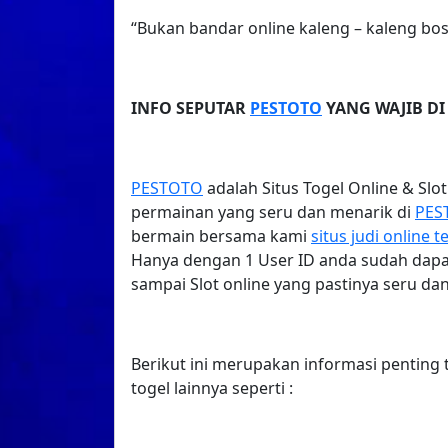
“Bukan bandar online kaleng – kaleng bosk
INFO SEPUTAR
PESTOTO
YANG WAJIB DI
PESTOTO
adalah Situs Togel Online & Sl
permainan yang seru dan menarik di
PES
bermain bersama kami
situs judi online 
Hanya dengan 1 User ID anda sudah dapa
sampai Slot online yang pastinya seru d
Berikut ini merupakan informasi penting 
togel lainnya seperti :