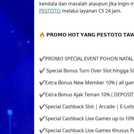
kendala dan masalah ataupun jika ingin m
PESTOTO
melalui layanan CS 24 jam.
🔥 𝗣𝗥𝗢𝗠𝗢 𝗛𝗢𝗧 𝗬𝗔𝗡𝗚 𝗣𝗘𝗦𝗧𝗢𝗧𝗢 𝗧𝗔
✔️PROMO SPECIAL EVENT POHON NATAL 
✔️ Special Bonus Turn Over Slot hingga 5
✔️Extra Bonus New Member 10% ( all gam
✔️Extra Bonus Ajak Teman 10% ( DEPOSI
✔️Special Cashback Slot | Arcade | E-Lott
✔️Special Cashback Live Games up to 10
✔️Special Cashback Live Games Khusus P