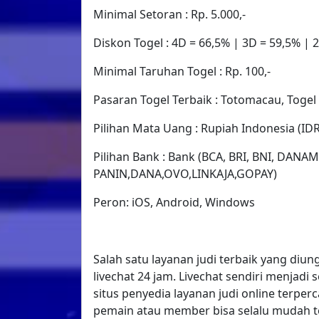
Minimal Setoran : Rp. 5.000,-
Diskon Togel : 4D = 66,5% | 3D = 59,5% | 
Minimal Taruhan Togel : Rp. 100,-
Pasaran Togel Terbaik : Totomacau, Toge
Pilihan Mata Uang : Rupiah Indonesia (IDR
Pilihan Bank : Bank (BCA, BRI, BNI, DAN
PANIN,DANA,OVO,LINKAJA,GOPAY)
Peron: iOS, Android, Windows
Salah satu layanan judi terbaik yang diu
livechat 24 jam. Livechat sendiri menjadi 
situs penyedia layanan judi online terper
pemain atau member bisa selalu mudah 