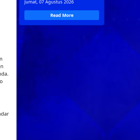
Jumat, 07 Agustus 2026
Read More
m
an
da.
no
ndar