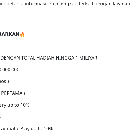
engetahui informasi lebih lengkap terkait dengan layanan 
𝗪𝗔𝗥𝗞𝗔𝗡🔥
DENGAN TOTAL HADIAH HINGGA 1 MILIYAR
0.000.000
es )
T PERTAMA )
ery up to 10%
%
ragmatic Play up to 10%