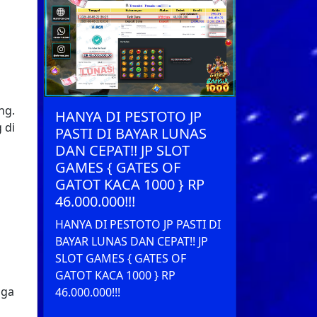
ng.
HANYA DI PESTOTO JP
 di
PASTI DI BAYAR LUNAS
DAN CEPAT!! JP SLOT
GAMES { GATES OF
GATOT KACA 1000 } RP
46.000.000!!!
HANYA DI PESTOTO JP PASTI DI
BAYAR LUNAS DAN CEPAT!! JP
SLOT GAMES { GATES OF
GATOT KACA 1000 } RP
gga
46.000.000!!!