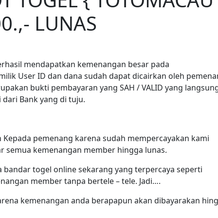
00.,- LUNAS
erhasil mendapatkan kemenangan besar pada
ilik User ID dan dana sudah dapat dicairkan oleh pemena
upakan bukti pembayaran yang SAH / VALID yang langsung
 dari Bank yang di tuju.
h Kepada pemenang karena sudah mempercayakan kami
 semua kemenangan member hingga lunas.
 bandar togel online sekarang yang terpercaya seperti
angan member tanpa bertele – tele. Jadi….
rena kemenangan anda berapapun akan dibayarakan hin