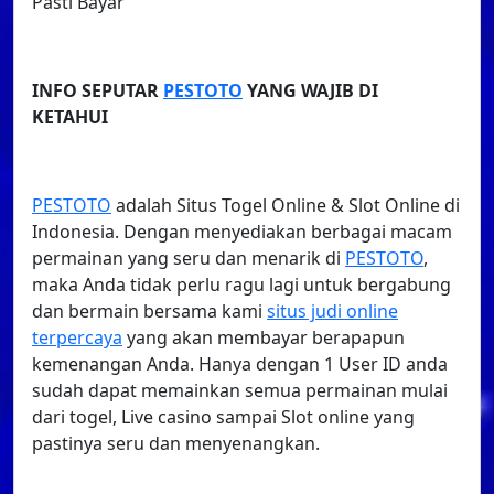
Pasti Bayar”
INFO SEPUTAR
PESTOTO
YANG WAJIB DI
KETAHUI
PESTOTO
adalah Situs Togel Online & Slot Online di
Indonesia. Dengan menyediakan berbagai macam
permainan yang seru dan menarik di
PESTOTO
,
maka Anda tidak perlu ragu lagi untuk bergabung
dan bermain bersama kami
situs judi online
terpercaya
yang akan membayar berapapun
kemenangan Anda. Hanya dengan 1 User ID anda
sudah dapat memainkan semua permainan mulai
dari togel, Live casino sampai Slot online yang
pastinya seru dan menyenangkan.