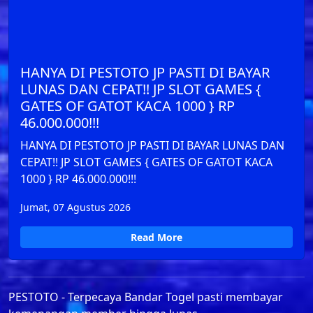
HANYA DI PESTOTO JP PASTI DI BAYAR
LUNAS DAN CEPAT!! JP SLOT GAMES {
GATES OF GATOT KACA 1000 } RP
46.000.000!!!
HANYA DI PESTOTO JP PASTI DI BAYAR LUNAS DAN
CEPAT!! JP SLOT GAMES { GATES OF GATOT KACA
1000 } RP 46.000.000!!!
Jumat, 07 Agustus 2026
Read More
PESTOTO - Terpecaya Bandar Togel pasti membayar