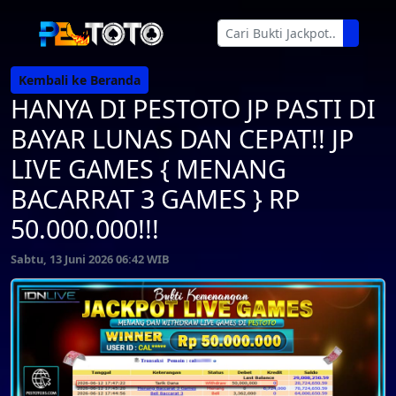
Kembali ke Beranda
HANYA DI PESTOTO JP PASTI DI
BAYAR LUNAS DAN CEPAT!! JP
LIVE GAMES { MENANG
BACARRAT 3 GAMES } RP
50.000.000!!!
Sabtu, 13 Juni 2026 06:42 WIB