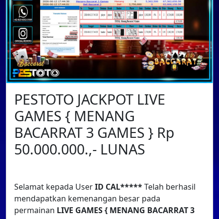
PESTOTO JACKPOT LIVE
GAMES { MENANG
BACARRAT 3 GAMES } Rp
50.000.000.,- LUNAS
Selamat kepada User
ID CAL*****
Telah berhasil
mendapatkan kemenangan besar pada
permainan
LIVE GAMES { MENANG BACARRAT 3