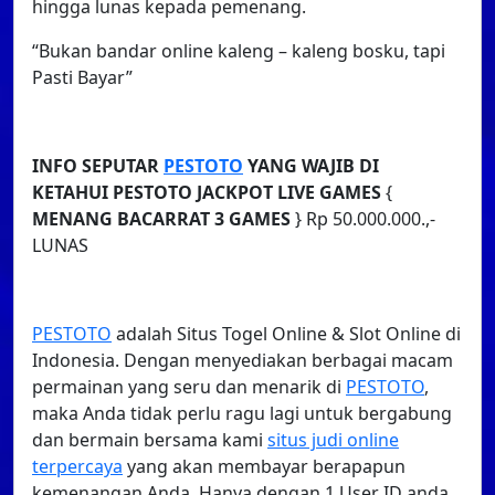
hingga lunas kepada pemenang.
“Bukan bandar online kaleng – kaleng bosku, tapi
Pasti Bayar”
INFO SEPUTAR
PESTOTO
YANG WAJIB DI
KETAHUI PESTOTO JACKPOT LIVE GAMES
{
MENANG BACARRAT 3 GAMES
} Rp 50.000.000.,-
LUNAS
PESTOTO
adalah Situs Togel Online & Slot Online di
Indonesia. Dengan menyediakan berbagai macam
permainan yang seru dan menarik di
PESTOTO
,
maka Anda tidak perlu ragu lagi untuk bergabung
dan bermain bersama kami
situs judi online
terpercaya
yang akan membayar berapapun
kemenangan Anda. Hanya dengan 1 User ID anda