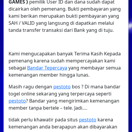
GAMES }
pemilik User ID dan dana sudah dapat
dicairkan oleh pemenang. Bukti pembayaran yang
kami berikan merupakan bukti pembayaran yang
SAH / VALID yang langsung di dapatkan melalui
tanda transfer transaksi dari Bank yang di tuju.
Kami mengucapakan banyak Terima Kasih Kepada
pemenang karena sudah mempercayakan kami
sebagai
Bandar Tepercaya
yang membayar semua
kemenangan member hingga lunas.
Masih ragu dengan
pestoto
bos ? Di mana bandar
togel online sekarang yang terpercaya seperti
pestoto
? Bandar yang mengirimkan kemenangan
member tanpa bertele – tele. Jadi….
tidak perlu khawatir pada situs
pestoto
karena
kemenangan anda berapapun akan dibayarakan