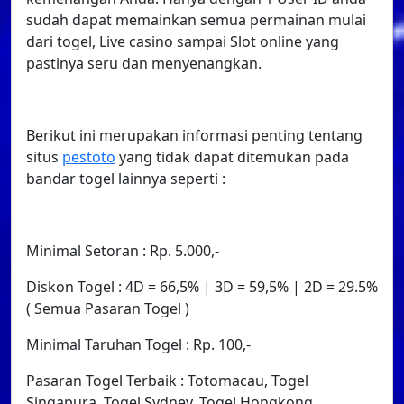
sudah dapat memainkan semua permainan mulai
dari togel, Live casino sampai Slot online yang
pastinya seru dan menyenangkan.
Berikut ini merupakan informasi penting tentang
situs
pestoto
yang tidak dapat ditemukan pada
bandar togel lainnya seperti :
Minimal Setoran : Rp. 5.000,-
Diskon Togel : 4D = 66,5% | 3D = 59,5% | 2D = 29.5%
( Semua Pasaran Togel )
Minimal Taruhan Togel : Rp. 100,-
Pasaran Togel Terbaik : Totomacau, Togel
Singapura, Togel Sydney, Togel Hongkong