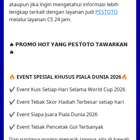
ataupun jika ingin mengetahui informasi lebih
lengkap terkait dengan layanan judi
PESTOTO
melalui layanan CS 24 jam.
🔥 𝗣𝗥𝗢𝗠𝗢 𝗛𝗢𝗧 𝗬𝗔𝗡𝗚 𝗣𝗘𝗦𝗧𝗢𝗧𝗢 𝗧𝗔𝗪𝗔𝗥𝗞𝗔𝗡
🔥
🔥
EVENT SPESIAL KHUSUS PIALA DUNIA 2026
🔥
✔️ Event Kuis Setiap Hari Selama World Cup 2026
✔️ Event Tebak Skor Hadiah Terbesar setiap hari
✔️ Event Siapa Juara Piala Dunia 2026
✔️ Event Tebak Pencetak Gol Terbanyak
Dan pastinya promo menarik lainnya ada di bawah