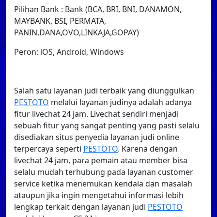
Pilihan Bank : Bank (BCA, BRI, BNI, DANAMON,
MAYBANK, BSI, PERMATA,
PANIN,DANA,OVO,LINKAJA,GOPAY)
Peron: iOS, Android, Windows
Salah satu layanan judi terbaik yang diunggulkan
PESTOTO
melalui layanan judinya adalah adanya
fitur livechat 24 jam. Livechat sendiri menjadi
sebuah fitur yang sangat penting yang pasti selalu
disediakan situs penyedia layanan judi online
terpercaya seperti
PESTOTO
. Karena dengan
livechat 24 jam, para pemain atau member bisa
selalu mudah terhubung pada layanan customer
service ketika menemukan kendala dan masalah
ataupun jika ingin mengetahui informasi lebih
lengkap terkait dengan layanan judi
PESTOTO