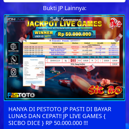
Bukti JP Lainnya:
HANYA DI PESTOTO JP PASTI DI BAYAR
LUNAS DAN CEPAT!! JP LIVE GAMES {
SICBO DICE } RP 50.000.000 !!!