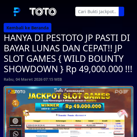
Kembali ke Beranda
HANYA DI PESTOTO JP PASTI DI
BAYAR LUNAS DAN CEPAT!! JP
SLOT GAMES { WILD BOUNTY
SHOWDOWN } Rp 49,000.000 !!!
Rabu, 04 Maret 2026 07:15 WIB