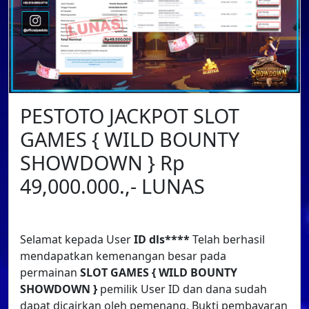
PESTOTO JACKPOT SLOT
GAMES { WILD BOUNTY
SHOWDOWN } Rp
49,000.000.,- LUNAS
Selamat kepada User
ID dls****
Telah berhasil
mendapatkan kemenangan besar pada
permainan
SLOT GAMES { WILD BOUNTY
SHOWDOWN }
pemilik User ID dan dana sudah
dapat dicairkan oleh pemenang. Bukti pembayaran