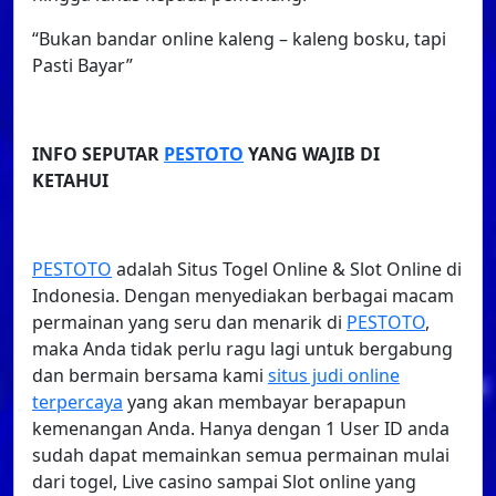
“Bukan bandar online kaleng – kaleng bosku, tapi
Pasti Bayar”
INFO SEPUTAR
PESTOTO
YANG WAJIB DI
KETAHUI
PESTOTO
adalah Situs Togel Online & Slot Online di
Indonesia. Dengan menyediakan berbagai macam
permainan yang seru dan menarik di
PESTOTO
,
maka Anda tidak perlu ragu lagi untuk bergabung
dan bermain bersama kami
situs judi online
terpercaya
yang akan membayar berapapun
kemenangan Anda. Hanya dengan 1 User ID anda
sudah dapat memainkan semua permainan mulai
dari togel, Live casino sampai Slot online yang