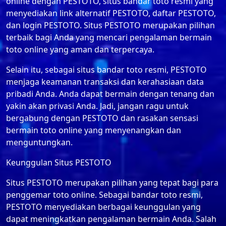
online dengan PESTOTO, situs bandar toto resmi yang
menyediakan link alternatif PESTOTO, daftar PESTOTO,
dan login PESTOTO. Situs PESTOTO merupakan pilihan
terbaik bagi Anda yang mencari pengalaman bermain
toto online yang aman dan terpercaya.
Selain itu, sebagai situs bandar toto resmi, PESTOTO
menjaga keamanan transaksi dan kerahasiaan data
pribadi Anda. Anda dapat bermain dengan tenang dan
yakin akan privasi Anda. Jadi, jangan ragu untuk
bergabung dengan PESTOTO dan rasakan sensasi
bermain toto online yang menyenangkan dan
menguntungkan.
Keunggulan Situs PESTOTO
Situs PESTOTO merupakan pilihan yang tepat bagi para
penggemar toto online. Sebagai bandar toto resmi,
PESTOTO menyediakan berbagai keunggulan yang
dapat meningkatkan pengalaman bermain Anda. Salah