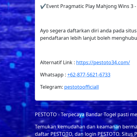
✔️Event Pragmatic Play Mahjong Wins 3 -
Ayo segera daftarkan diri anda pada situ
pendaftaran lebih lanjut boleh menghubun
Alternatif Link :
https://pestoto34.com/
Whatsapp :
+62-877-5621-6733
Telegram:
pestotoofficiall
PESTOTO - Terpecaya Bandar Togel pasti 
Temukan kemudahan dan keamanan bermain t
daftar PESTOTO, dan login PESTOTO. Situs