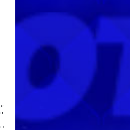
ur
an
an