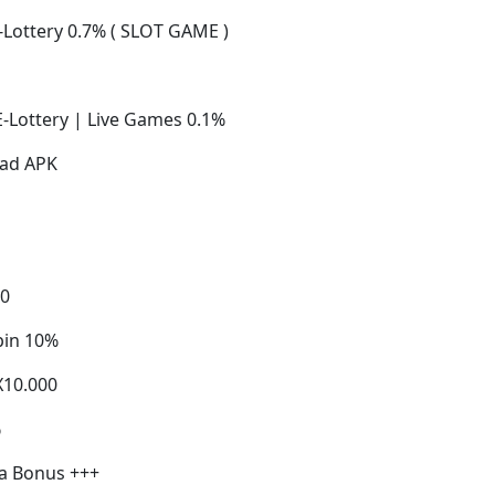
-Lottery 0.7% ( SLOT GAME )
E-Lottery | Live Games 0.1%
oad APK
00
pin 10%
X10.000
%
a Bonus +++