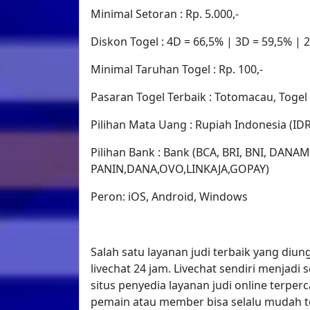
Minimal Setoran : Rp. 5.000,-
Diskon Togel : 4D = 66,5% | 3D = 59,5% | 
Minimal Taruhan Togel : Rp. 100,-
Pasaran Togel Terbaik : Totomacau, Toge
Pilihan Mata Uang : Rupiah Indonesia (IDR
Pilihan Bank : Bank (BCA, BRI, BNI, DAN
PANIN,DANA,OVO,LINKAJA,GOPAY)
Peron: iOS, Android, Windows
Salah satu layanan judi terbaik yang diu
livechat 24 jam. Livechat sendiri menjadi 
situs penyedia layanan judi online terper
pemain atau member bisa selalu mudah 