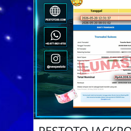
PESTOTO JACKPO