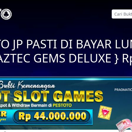
O JP PASTI DI BAYAR LU
AZTEC GEMS DELUXE } Rp 