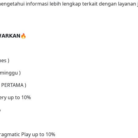
engetahui informasi lebih lengkap terkait dengan layanan 
𝗪𝗔𝗥𝗞𝗔𝗡🔥
es )
 minggu )
T PERTAMA )
ery up to 10%
%
ragmatic Play up to 10%