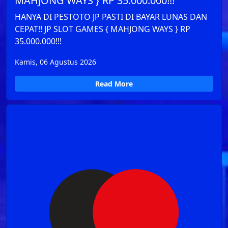
MAHJONG WAYS } RP 35.000.000!!!
HANYA DI PESTOTO JP PASTI DI BAYAR LUNAS DAN
CEPAT!! JP SLOT GAMES { MAHJONG WAYS } RP
35.000.000!!!
Kamis, 06 Agustus 2026
Read More