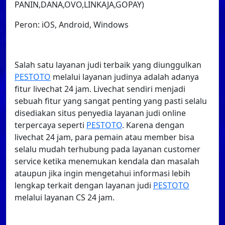
PANIN,DANA,OVO,LINKAJA,GOPAY)
Peron: iOS, Android, Windows
Salah satu layanan judi terbaik yang diunggulkan
PESTOTO
melalui layanan judinya adalah adanya
fitur livechat 24 jam. Livechat sendiri menjadi
sebuah fitur yang sangat penting yang pasti selalu
disediakan situs penyedia layanan judi online
terpercaya seperti
PESTOTO
. Karena dengan
livechat 24 jam, para pemain atau member bisa
selalu mudah terhubung pada layanan customer
service ketika menemukan kendala dan masalah
ataupun jika ingin mengetahui informasi lebih
lengkap terkait dengan layanan judi
PESTOTO
melalui layanan CS 24 jam.