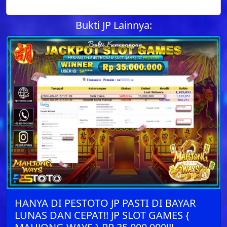
Bukti JP Lainnya:
HANYA DI PESTOTO JP PASTI DI BAYAR
LUNAS DAN CEPAT!! JP SLOT GAMES {