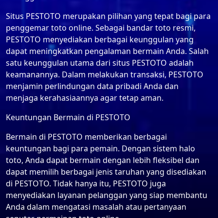
Situs PESTOTO merupakan pilihan yang tepat bagi para
penggemar toto online. Sebagai bandar toto resmi,
PESTOTO menyediakan berbagai keunggulan yang
dapat meningkatkan pengalaman bermain Anda. Salah
satu keunggulan utama dari situs PESTOTO adalah
keamanannya. Dalam melakukan transaksi, PESTOTO
menjamin perlindungan data pribadi Anda dan
menjaga kerahasiaannya agar tetap aman.
Keuntungan Bermain di PESTOTO
Bermain di PESTOTO memberikan berbagai
keuntungan bagi para pemain. Dengan sistem halo
toto, Anda dapat bermain dengan lebih fleksibel dan
dapat memilih berbagai jenis taruhan yang disediakan
di PESTOTO. Tidak hanya itu, PESTOTO juga
menyediakan layanan pelanggan yang siap membantu
Anda dalam mengatasi masalah atau pertanyaan