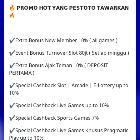
🔥 𝗣𝗥𝗢𝗠𝗢 𝗛𝗢𝗧 𝗬𝗔𝗡𝗚 𝗣𝗘𝗦𝗧𝗢𝗧𝗢 𝗧𝗔𝗪𝗔𝗥𝗞𝗔𝗡
🔥
✔️Extra Bonus New Member 10% ( all games )
✔️Event Bonus Turnover Slot 80jt ( Setiap minggu )
✔️Extra Bonus Ajak Teman 10% ( DEPOSIT
PERTAMA )
✔️Special Cashback Slot | Arcade | E-Lottery up to
10%
✔️Special Cashback Live Games up to 10%
✔️Special Cashback Sports Games 7%
✔️Special Cashback Live Games Khusus Pragmatic
Play up to 10%