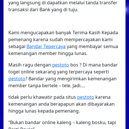
yang langsung di dapatkan melalui tanda transfer
transaksi dari Bank yang di tuju.
Kami mengucapakan banyak Terima Kasih Kepada
pemenang karena sudah mempercayakan kami
sebagai
Bandar Tepercaya
yang membayar semua
kemenangan member hingga lunas.
Masih ragu dengan
pestoto
bos ? Di mana bandar
togel online sekarang yang terpercaya seperti
pestoto
? Bandar yang mengirimkan kemenangan
member tanpa bertele – tele. Jadi….
tidak perlu khawatir pada situs
pestoto
karena
kemenangan anda berapapun akan dibayarakan
hingga lunas kepada pemenang.
“Bukan bandar online kaleng – kaleng bosku, tapi