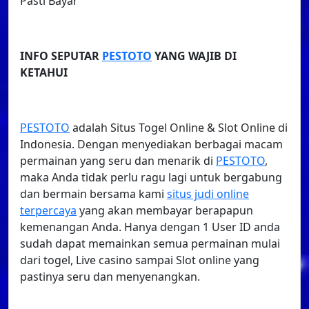
Pasti Bayar”
INFO SEPUTAR
PESTOTO
YANG WAJIB DI
KETAHUI
PESTOTO
adalah Situs Togel Online & Slot Online di
Indonesia. Dengan menyediakan berbagai macam
permainan yang seru dan menarik di
PESTOTO
,
maka Anda tidak perlu ragu lagi untuk bergabung
dan bermain bersama kami
situs judi online
terpercaya
yang akan membayar berapapun
kemenangan Anda. Hanya dengan 1 User ID anda
sudah dapat memainkan semua permainan mulai
dari togel, Live casino sampai Slot online yang
pastinya seru dan menyenangkan.