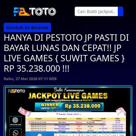
Kembali ke Beranda
HANYA DI PESTOTO JP PASTI DI
BAYAR LUNAS DAN CEPAT!! JP
LIVE GAMES { SUWIT GAMES }
RP 35.238.000 !!!
Rabu, 27 Mei 2026 07:11 WIB