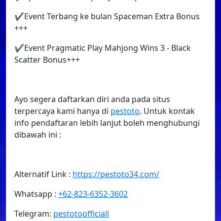
✔️Event Terbang ke bulan Spaceman Extra Bonus
+++
✔️Event Pragmatic Play Mahjong Wins 3 - Black
Scatter Bonus+++
Ayo segera daftarkan diri anda pada situs
terpercaya kami hanya di
pestoto
. Untuk kontak
info pendaftaran lebih lanjut boleh menghubungi
dibawah ini :
Alternatif Link :
https://pestoto34.com/
Whatsapp :
+62-823-6352-3602
Telegram:
pestotoofficiall