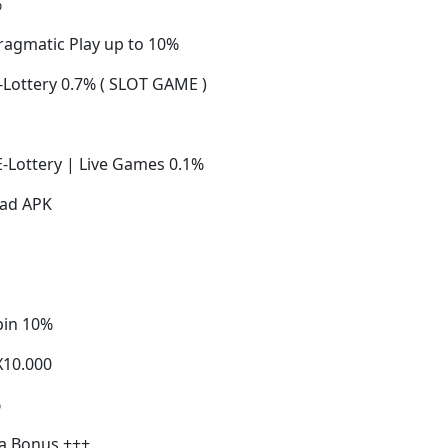
%
ragmatic Play up to 10%
-Lottery 0.7% ( SLOT GAME )
E-Lottery | Live Games 0.1%
oad APK
pin 10%
X10.000
%
a Bonus +++