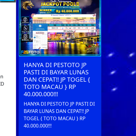
HANYA DI PESTOTO JP
PASTI DI BAYAR LUNAS
an
DAN CEPAT!! JP TOGEL {
ID
TOTO MACAU } RP
40.000.000!!!
HANYA DI PESTOTO JP PASTI DI
BAYAR LUNAS DAN CEPAT!! JP
TOGEL { TOTO MACAU } RP
40.000.000!!!