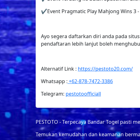
✔️Event Pragmatic Play Mahjong Wins 3 -
Ayo segera daftarkan diri anda pada situ
pendaftaran lebih lanjut boleh menghubun
Alternatif Link :
https://pestoto20.com/
Whatsapp :
+62-878-7472-3386
Telegram:
pestotoofficiall
PESTOTO - Terpecaya Bandar Togel pasti 
Temukan kemudahan dan keamanan bermain t