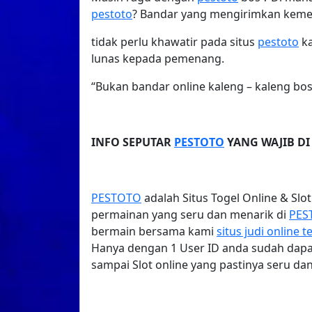
pestoto
? Bandar yang mengirimkan kemen
tidak perlu khawatir pada situs
pestoto
ka
lunas kepada pemenang.
“Bukan bandar online kaleng – kaleng bosk
INFO SEPUTAR
PESTOTO
YANG WAJIB DI
PESTOTO
adalah Situs Togel Online & Sl
permainan yang seru dan menarik di
PES
bermain bersama kami
situs judi online 
Hanya dengan 1 User ID anda sudah dapa
sampai Slot online yang pastinya seru d