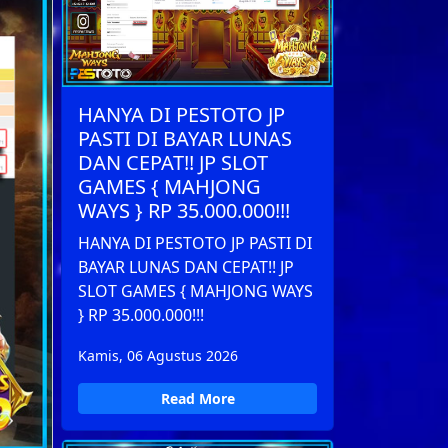
HANYA DI PESTOTO JP
PASTI DI BAYAR LUNAS
DAN CEPAT!! JP SLOT
GAMES { MAHJONG
WAYS } RP 35.000.000!!!
HANYA DI PESTOTO JP PASTI DI
BAYAR LUNAS DAN CEPAT!! JP
SLOT GAMES { MAHJONG WAYS
} RP 35.000.000!!!
Kamis, 06 Agustus 2026
Read More