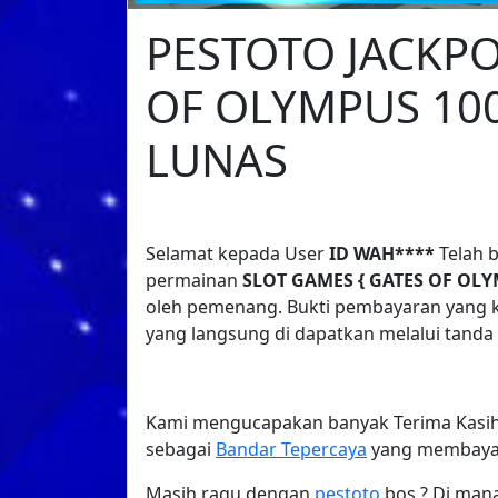
PESTOTO JACKPO
OF OLYMPUS 1000
LUNAS
Selamat kepada User
ID WAH****
Telah 
permainan
SLOT GAMES { GATES OF OLY
oleh pemenang. Bukti pembayaran yang 
yang langsung di dapatkan melalui tanda t
Kami mengucapakan banyak Terima Kasi
sebagai
Bandar Tepercaya
yang membayar
Masih ragu dengan
pestoto
bos ? Di mana