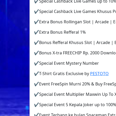
✔️Special Cashback Live Games up to 10
✔️Special Cashback Live Games Khusus P
✔️Extra Bonus Rollingan Slot | Arcade | E
✔️Extra Bonus Refferal 1%
✔️Bonus Refferal Khusus Slot | Arcade | 
✔️Bonus X-tra FREECHIP Rp. 2000 Downl
✔️Special Event Mystery Number
✔️T-Shirt Gratis Exclusive by
PESTOTO
✔️Event FreeSpin Murni 20% & Buy FreeS
✔️Special Event Multiplier Maxwin Up To 
✔️Special Event 5 Kepala Joker up to 100
✔️Event Terbang ke bulan Spaceman Extr