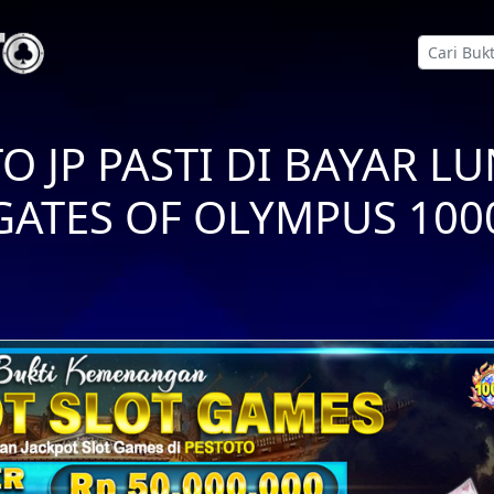
O JP PASTI DI BAYAR LU
GATES OF OLYMPUS 1000