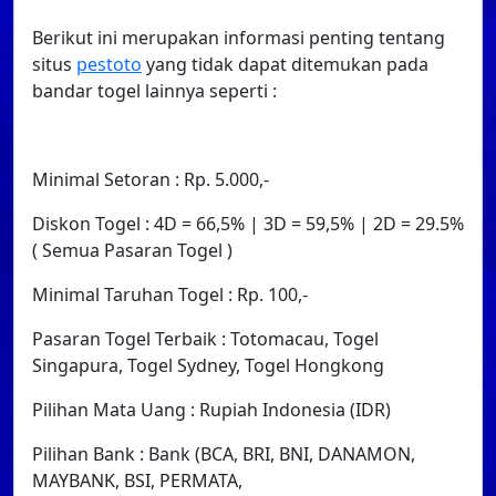
Berikut ini merupakan informasi penting tentang
situs
pestoto
yang tidak dapat ditemukan pada
bandar togel lainnya seperti :
Minimal Setoran : Rp. 5.000,-
Diskon Togel : 4D = 66,5% | 3D = 59,5% | 2D = 29.5%
( Semua Pasaran Togel )
Minimal Taruhan Togel : Rp. 100,-
Pasaran Togel Terbaik : Totomacau, Togel
Singapura, Togel Sydney, Togel Hongkong
Pilihan Mata Uang : Rupiah Indonesia (IDR)
Pilihan Bank : Bank (BCA, BRI, BNI, DANAMON,
MAYBANK, BSI, PERMATA,