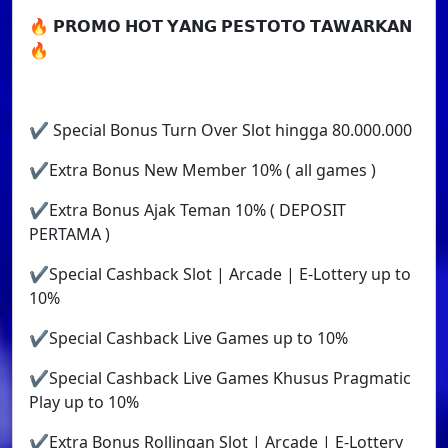
🔥 𝗣𝗥𝗢𝗠𝗢 𝗛𝗢𝗧 𝗬𝗔𝗡𝗚 𝗣𝗘𝗦𝗧𝗢𝗧𝗢 𝗧𝗔𝗪𝗔𝗥𝗞𝗔𝗡
🔥
✔️ Special Bonus Turn Over Slot hingga 80.000.000
✔️Extra Bonus New Member 10% ( all games )
✔️Extra Bonus Ajak Teman 10% ( DEPOSIT
PERTAMA )
✔️Special Cashback Slot | Arcade | E-Lottery up to
10%
✔️Special Cashback Live Games up to 10%
✔️Special Cashback Live Games Khusus Pragmatic
Play up to 10%
✔️Extra Bonus Rollingan Slot | Arcade | E-Lottery