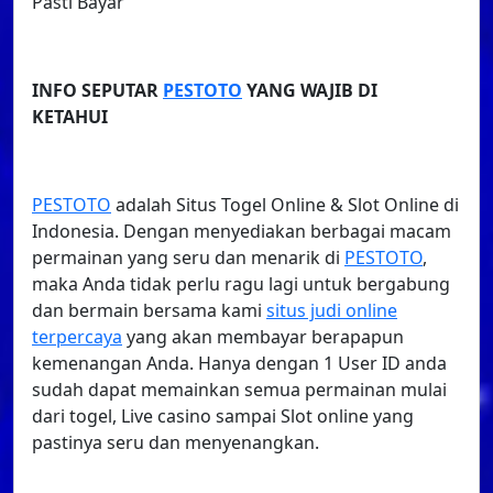
Pasti Bayar”
INFO SEPUTAR
PESTOTO
YANG WAJIB DI
KETAHUI
PESTOTO
adalah Situs Togel Online & Slot Online di
Indonesia. Dengan menyediakan berbagai macam
permainan yang seru dan menarik di
PESTOTO
,
maka Anda tidak perlu ragu lagi untuk bergabung
dan bermain bersama kami
situs judi online
terpercaya
yang akan membayar berapapun
kemenangan Anda. Hanya dengan 1 User ID anda
sudah dapat memainkan semua permainan mulai
dari togel, Live casino sampai Slot online yang
pastinya seru dan menyenangkan.