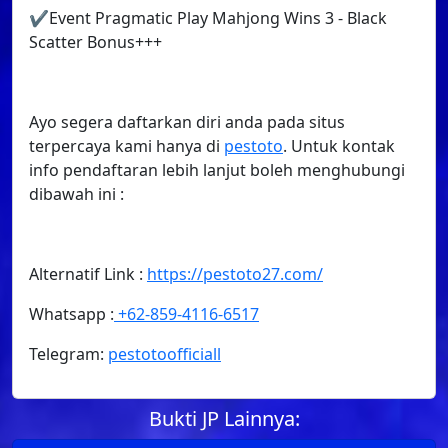
✔️Event Pragmatic Play Mahjong Wins 3 - Black
Scatter Bonus+++
Ayo segera daftarkan diri anda pada situs
terpercaya kami hanya di
pestoto
. Untuk kontak
info pendaftaran lebih lanjut boleh menghubungi
dibawah ini :
Alternatif Link :
https://pestoto27.com/
Whatsapp :
+62-859-4116-6517
Telegram:
pestotoofficiall
Bukti JP Lainnya: