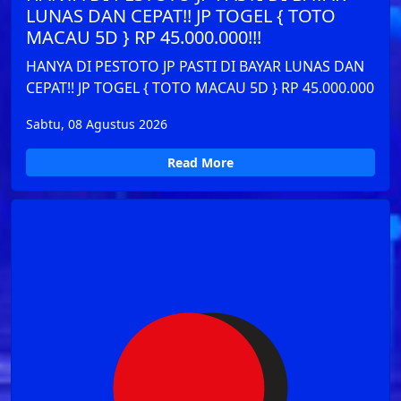
LUNAS DAN CEPAT!! JP TOGEL { TOTO
MACAU 5D } RP 45.000.000!!!
HANYA DI PESTOTO JP PASTI DI BAYAR LUNAS DAN
CEPAT!! JP TOGEL { TOTO MACAU 5D } RP 45.000.000
Sabtu, 08 Agustus 2026
Read More