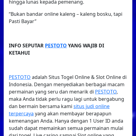
hingga lunas kepada pemenang.
“Bukan bandar online kaleng – kaleng bosku, tapi
Pasti Bayar”
INFO SEPUTAR
PESTOTO
YANG WAJIB DI
KETAHUI
PESTOTO
adalah Situs Togel Online & Slot Online di
Indonesia. Dengan menyediakan berbagai macam
permainan yang seru dan menarik di
PESTOTO
,
maka Anda tidak perlu ragu lagi untuk bergabung
dan bermain bersama kami
situs judi online
terpercaya
yang akan membayar berapapun
kemenangan Anda. Hanya dengan 1 User ID anda
sudah dapat memainkan semua permainan mulai
dari togel, Live casino sampai Slot online yang