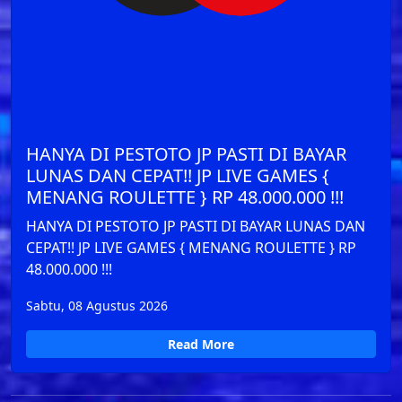
HANYA DI PESTOTO JP PASTI DI BAYAR
LUNAS DAN CEPAT!! JP LIVE GAMES {
MENANG ROULETTE } RP 48.000.000 !!!
HANYA DI PESTOTO JP PASTI DI BAYAR LUNAS DAN
CEPAT!! JP LIVE GAMES { MENANG ROULETTE } RP
48.000.000 !!!
Sabtu, 08 Agustus 2026
Read More