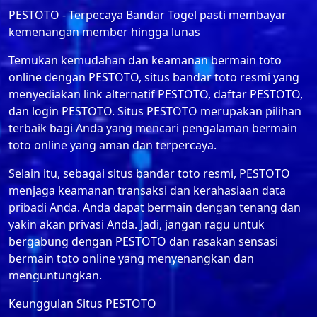
PESTOTO - Terpecaya Bandar Togel pasti membayar
kemenangan member hingga lunas
Temukan kemudahan dan keamanan bermain toto
online dengan PESTOTO, situs bandar toto resmi yang
menyediakan link alternatif PESTOTO, daftar PESTOTO,
dan login PESTOTO. Situs PESTOTO merupakan pilihan
terbaik bagi Anda yang mencari pengalaman bermain
toto online yang aman dan terpercaya.
Selain itu, sebagai situs bandar toto resmi, PESTOTO
menjaga keamanan transaksi dan kerahasiaan data
pribadi Anda. Anda dapat bermain dengan tenang dan
yakin akan privasi Anda. Jadi, jangan ragu untuk
bergabung dengan PESTOTO dan rasakan sensasi
bermain toto online yang menyenangkan dan
menguntungkan.
Keunggulan Situs PESTOTO