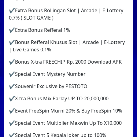
✔️Extra Bonus Rollingan Slot | Arcade | E-Lottery
0.7% ( SLOT GAME )
✔️Extra Bonus Refferal 1%
✔️Bonus Refferal Khusus Slot | Arcade | E-Lottery
| Live Games 0.1%
✔️Bonus X-tra FREECHIP Rp. 2000 Download APK
✔️Special Event Mystery Number
✔️Souvenir Exclusive by PESTOTO
✔️X-tra Bonus Mix Parlay UP TO 20,000,000
✔️Event FreeSpin Murni 20% & Buy FreeSpin 10%
✔️Special Event Multiplier Maxwin Up To X10.000
✔️Special Event 5 Kepala Joker up to 100%