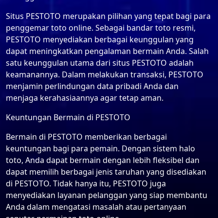
Situs PESTOTO merupakan pilihan yang tepat bagi para
penggemar toto online. Sebagai bandar toto resmi,
PESTOTO menyediakan berbagai keunggulan yang
dapat meningkatkan pengalaman bermain Anda. Salah
satu keunggulan utama dari situs PESTOTO adalah
keamanannya. Dalam melakukan transaksi, PESTOTO
menjamin perlindungan data pribadi Anda dan
menjaga kerahasiaannya agar tetap aman.
Keuntungan Bermain di PESTOTO
Bermain di PESTOTO memberikan berbagai
keuntungan bagi para pemain. Dengan sistem halo
toto, Anda dapat bermain dengan lebih fleksibel dan
dapat memilih berbagai jenis taruhan yang disediakan
di PESTOTO. Tidak hanya itu, PESTOTO juga
menyediakan layanan pelanggan yang siap membantu
Anda dalam mengatasi masalah atau pertanyaan