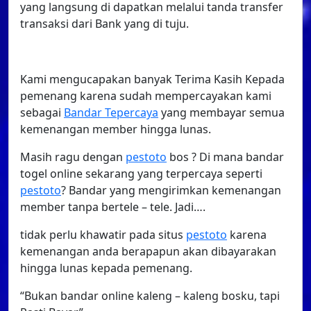
yang langsung di dapatkan melalui tanda transfer
transaksi dari Bank yang di tuju.
Kami mengucapakan banyak Terima Kasih Kepada
pemenang karena sudah mempercayakan kami
sebagai
Bandar Tepercaya
yang membayar semua
kemenangan member hingga lunas.
Masih ragu dengan
pestoto
bos ? Di mana bandar
togel online sekarang yang terpercaya seperti
pestoto
? Bandar yang mengirimkan kemenangan
member tanpa bertele – tele. Jadi….
tidak perlu khawatir pada situs
pestoto
karena
kemenangan anda berapapun akan dibayarakan
hingga lunas kepada pemenang.
“Bukan bandar online kaleng – kaleng bosku, tapi