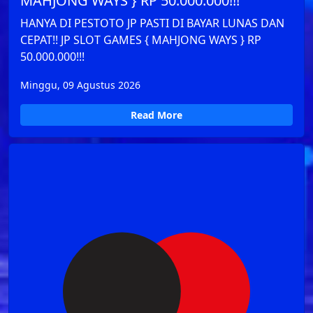
MAHJONG WAYS } RP 50.000.000!!!
HANYA DI PESTOTO JP PASTI DI BAYAR LUNAS DAN
CEPAT!! JP SLOT GAMES { MAHJONG WAYS } RP
50.000.000!!!
Minggu, 09 Agustus 2026
Read More