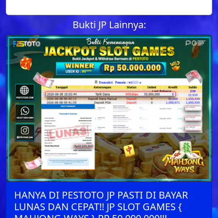
Bukti JP Lainnya:
HANYA DI PESTOTO JP PASTI DI BAYAR
LUNAS DAN CEPAT!! JP SLOT GAMES {