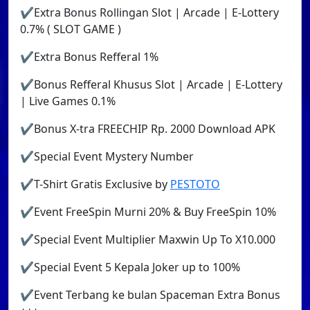
✔️Extra Bonus Rollingan Slot | Arcade | E-Lottery
0.7% ( SLOT GAME )
✔️Extra Bonus Refferal 1%
✔️Bonus Refferal Khusus Slot | Arcade | E-Lottery
| Live Games 0.1%
✔️Bonus X-tra FREECHIP Rp. 2000 Download APK
✔️Special Event Mystery Number
✔️T-Shirt Gratis Exclusive by
PESTOTO
✔️Event FreeSpin Murni 20% & Buy FreeSpin 10%
✔️Special Event Multiplier Maxwin Up To X10.000
✔️Special Event 5 Kepala Joker up to 100%
✔️Event Terbang ke bulan Spaceman Extra Bonus