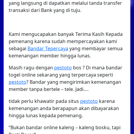
yang langsung di dapatkan melalui tanda transfer
transaksi dari Bank yang di tuju.
Kami mengucapakan banyak Terima Kasih Kepada
pemenang karena sudah mempercayakan kami
sebagai
Bandar Tepercaya
yang membayar semua
kemenangan member hingga lunas.
Masih ragu dengan
pestoto
bos ? Di mana bandar
togel online sekarang yang terpercaya seperti
pestoto
? Bandar yang mengirimkan kemenangan
member tanpa bertele – tele. Jadi….
tidak perlu khawatir pada situs
pestoto
karena
kemenangan anda berapapun akan dibayarakan
hingga lunas kepada pemenang.
“Bukan bandar online kaleng – kaleng bosku, tapi