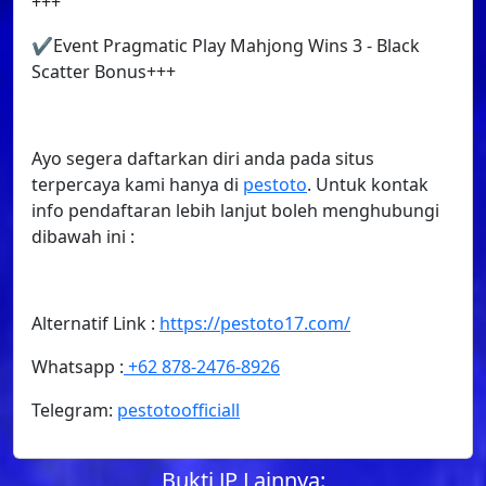
+++
✔️Event Pragmatic Play Mahjong Wins 3 - Black
Scatter Bonus+++
Ayo segera daftarkan diri anda pada situs
terpercaya kami hanya di
pestoto
. Untuk kontak
info pendaftaran lebih lanjut boleh menghubungi
dibawah ini :
Alternatif Link :
https://pestoto17.com/
Whatsapp :
+62 878-2476-8926
Telegram:
pestotoofficiall
Bukti JP Lainnya: