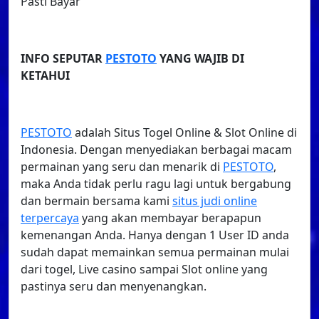
Pasti Bayar”
INFO SEPUTAR
PESTOTO
YANG WAJIB DI
KETAHUI
PESTOTO
adalah Situs Togel Online & Slot Online di
Indonesia. Dengan menyediakan berbagai macam
permainan yang seru dan menarik di
PESTOTO
,
maka Anda tidak perlu ragu lagi untuk bergabung
dan bermain bersama kami
situs judi online
terpercaya
yang akan membayar berapapun
kemenangan Anda. Hanya dengan 1 User ID anda
sudah dapat memainkan semua permainan mulai
dari togel, Live casino sampai Slot online yang
pastinya seru dan menyenangkan.