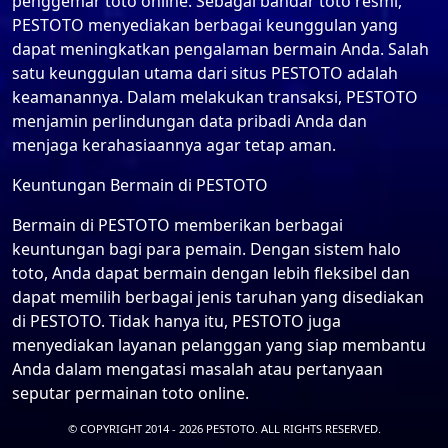
penggemar toto online. Sebagai bandar toto resmi,
PESTOTO menyediakan berbagai keunggulan yang
dapat meningkatkan pengalaman bermain Anda. Salah
satu keunggulan utama dari situs PESTOTO adalah
keamanannya. Dalam melakukan transaksi, PESTOTO
menjamin perlindungan data pribadi Anda dan
menjaga kerahasiaannya agar tetap aman.
Keuntungan Bermain di PESTOTO
Bermain di PESTOTO memberikan berbagai
keuntungan bagi para pemain. Dengan sistem halo
toto, Anda dapat bermain dengan lebih fleksibel dan
dapat memilih berbagai jenis taruhan yang disediakan
di PESTOTO. Tidak hanya itu, PESTOTO juga
menyediakan layanan pelanggan yang siap membantu
Anda dalam mengatasi masalah atau pertanyaan
seputar permainan toto online.
© COPYRIGHT 2014 - 2026 PESTOTO. ALL RIGHTS RESERVED.