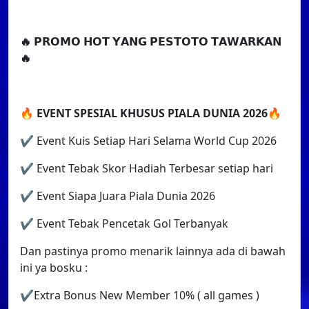
🔥 𝗣𝗥𝗢𝗠𝗢 𝗛𝗢𝗧 𝗬𝗔𝗡𝗚 𝗣𝗘𝗦𝗧𝗢𝗧𝗢 𝗧𝗔𝗪𝗔𝗥𝗞𝗔𝗡
🔥
🔥
EVENT SPESIAL KHUSUS PIALA DUNIA 2026
🔥
✔️ Event Kuis Setiap Hari Selama World Cup 2026
✔️ Event Tebak Skor Hadiah Terbesar setiap hari
✔️ Event Siapa Juara Piala Dunia 2026
✔️ Event Tebak Pencetak Gol Terbanyak
Dan pastinya promo menarik lainnya ada di bawah
ini ya bosku :
✔️Extra Bonus New Member 10% ( all games )