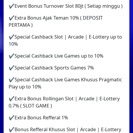
✔️Event Bonus Turnover Slot 80jt ( Setiap minggu )
✔️Extra Bonus Ajak Teman 10% ( DEPOSIT
PERTAMA )
✔️Special Cashback Slot | Arcade | E-Lottery up to
10%
✔️Special Cashback Live Games up to 10%
✔️Special Cashback Sports Games 7%
✔️Special Cashback Live Games Khusus Pragmatic
Play up to 10%
✔️Extra Bonus Rollingan Slot | Arcade | E-Lottery
0.7% ( SLOT GAME )
✔️Extra Bonus Refferal 1%
✔️Bonus Refferal Khusus Slot | Arcade | E-Lottery