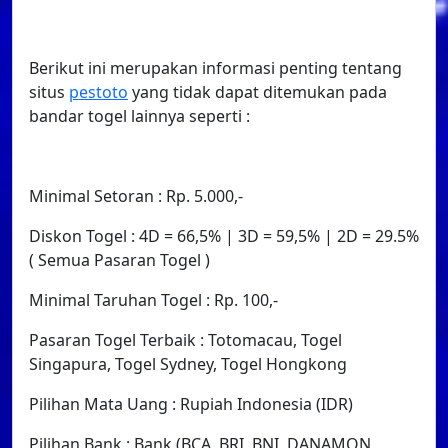
Berikut ini merupakan informasi penting tentang
situs
pestoto
yang tidak dapat ditemukan pada
bandar togel lainnya seperti :
Minimal Setoran : Rp. 5.000,-
Diskon Togel : 4D = 66,5% | 3D = 59,5% | 2D = 29.5%
( Semua Pasaran Togel )
Minimal Taruhan Togel : Rp. 100,-
Pasaran Togel Terbaik : Totomacau, Togel
Singapura, Togel Sydney, Togel Hongkong
Pilihan Mata Uang : Rupiah Indonesia (IDR)
Pilihan Bank : Bank (BCA, BRI, BNI, DANAMON,