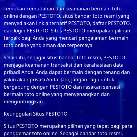
Temukan kemudahan dan keamanan bermain toto
online dengan PESTOTO, situs bandar toto resmi yang
menyediakan link alternatif PESTOTO, daftar PESTOTO,
dan login PESTOTO. Situs PESTOTO merupakan pilihan
terbaik bagi Anda yang mencari pengalaman bermain
toto online yang aman dan terpercaya.
Selain itu, sebagai situs bandar toto resmi, PESTOTO
menjaga keamanan transaksi dan kerahasiaan data
pribadi Anda. Anda dapat bermain dengan tenang dan
yakin akan privasi Anda. Jadi, jangan ragu untuk
bergabung dengan PESTOTO dan rasakan sensasi
bermain toto online yang menyenangkan dan
menguntungkan.
Keunggulan Situs PESTOTO
Situs PESTOTO merupakan pilihan yang tepat bagi para
penggemar toto online. Sebagai bandar toto resmi,