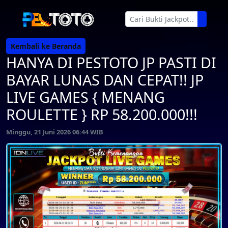
Kembali ke Beranda
HANYA DI PESTOTO JP PASTI DI
BAYAR LUNAS DAN CEPAT!! JP
LIVE GAMES { MENANG
ROULETTE } RP 58.200.000!!!
Minggu, 21 Juni 2026 06:44 WIB