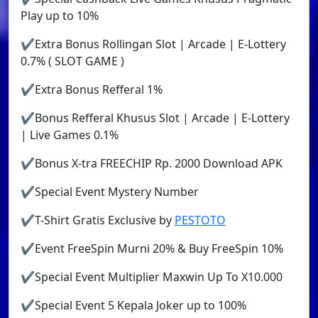
Play up to 10%
✔️Extra Bonus Rollingan Slot | Arcade | E-Lottery
0.7% ( SLOT GAME )
✔️Extra Bonus Refferal 1%
✔️Bonus Refferal Khusus Slot | Arcade | E-Lottery
| Live Games 0.1%
✔️Bonus X-tra FREECHIP Rp. 2000 Download APK
✔️Special Event Mystery Number
✔️T-Shirt Gratis Exclusive by
PESTOTO
✔️Event FreeSpin Murni 20% & Buy FreeSpin 10%
✔️Special Event Multiplier Maxwin Up To X10.000
✔️Special Event 5 Kepala Joker up to 100%