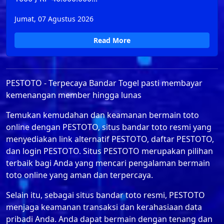
Jumat, 07 Agustus 2026
Read More
PESTOTO - Terpecaya Bandar Togel pasti membayar
kemenangan member hingga lunas
Temukan kemudahan dan keamanan bermain toto
online dengan PESTOTO, situs bandar toto resmi yang
menyediakan link alternatif PESTOTO, daftar PESTOTO,
dan login PESTOTO. Situs PESTOTO merupakan pilihan
terbaik bagi Anda yang mencari pengalaman bermain
toto online yang aman dan terpercaya.
Selain itu, sebagai situs bandar toto resmi, PESTOTO
menjaga keamanan transaksi dan kerahasiaan data
pribadi Anda. Anda dapat bermain dengan tenang dan