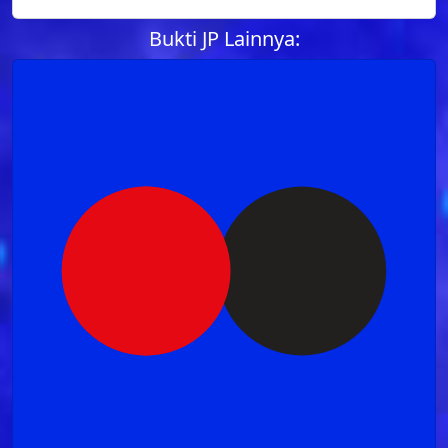
Bukti JP Lainnya: