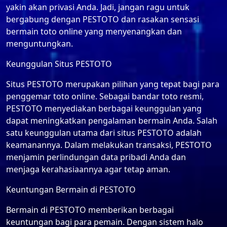
yakin akan privasi Anda. Jadi, jangan ragu untuk
bergabung dengan PESTOTO dan rasakan sensasi
bermain toto online yang menyenangkan dan
menguntungkan.
Keunggulan Situs PESTOTO
Situs PESTOTO merupakan pilihan yang tepat bagi para
penggemar toto online. Sebagai bandar toto resmi,
PESTOTO menyediakan berbagai keunggulan yang
dapat meningkatkan pengalaman bermain Anda. Salah
satu keunggulan utama dari situs PESTOTO adalah
keamanannya. Dalam melakukan transaksi, PESTOTO
menjamin perlindungan data pribadi Anda dan
menjaga kerahasiaannya agar tetap aman.
Keuntungan Bermain di PESTOTO
Bermain di PESTOTO memberikan berbagai
keuntungan bagi para pemain. Dengan sistem halo