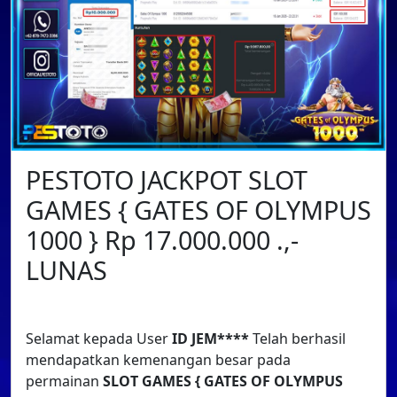
PESTOTO JACKPOT SLOT
GAMES { GATES OF OLYMPUS
1000 } Rp 17.000.000 .,-
LUNAS
Selamat kepada User
ID JEM****
Telah berhasil
mendapatkan kemenangan besar pada
permainan
SLOT GAMES { GATES OF OLYMPUS