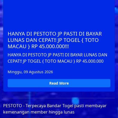
HANYA DI PESTOTO JP PASTI DI BAYAR
LUNAS DAN CEPAT!! JP TOGEL { TOTO
MACAU } RP 45.000.000!!!
HANYA DI PESTOTO JP PASTI DI BAYAR LUNAS DAN
CEPAT!! JP TOGEL { TOTO MACAU } RP 45.000.000
Minggu, 09 Agustus 2026
Read More
PESTOTO - Terpecaya Bandar Togel pasti membayar
kemenangan member hingga lunas