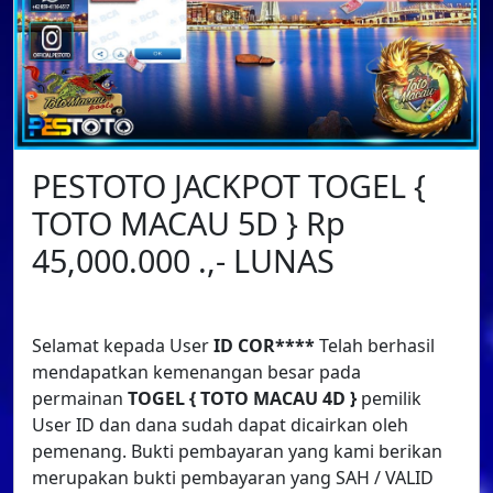
PESTOTO JACKPOT TOGEL {
TOTO MACAU 5D } Rp
45,000.000 .,- LUNAS
Selamat kepada User
ID COR****
Telah berhasil
mendapatkan kemenangan besar pada
permainan
TOGEL { TOTO MACAU 4D }
pemilik
User ID dan dana sudah dapat dicairkan oleh
pemenang. Bukti pembayaran yang kami berikan
merupakan bukti pembayaran yang SAH / VALID