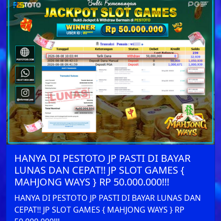
HANYA DI PESTOTO JP PASTI DI BAYAR
LUNAS DAN CEPAT!! JP SLOT GAMES {
MAHJONG WAYS } RP 50.000.000!!!
HANYA DI PESTOTO JP PASTI DI BAYAR LUNAS DAN
CEPAT!! JP SLOT GAMES { MAHJONG WAYS } RP