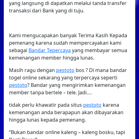
yang langsung di dapatkan melalui tanda transfer
transaksi dari Bank yang di tuju.
Kami mengucapakan banyak Terima Kasih Kepada
pemenang karena sudah mempercayakan kami
sebagai
Bandar Tepercaya
yang membayar semua
kemenangan member hingga lunas.
Masih ragu dengan
pestoto
bos ? Di mana bandar
togel online sekarang yang terpercaya seperti
pestoto
? Bandar yang mengirimkan kemenangan
member tanpa bertele – tele. Jadi….
tidak perlu khawatir pada situs
pestoto
karena
kemenangan anda berapapun akan dibayarakan
hingga lunas kepada pemenang.
“Bukan bandar online kaleng – kaleng bosku, tapi