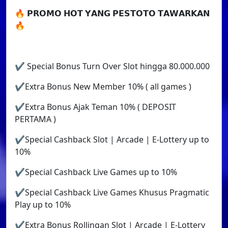
🔥 𝗣𝗥𝗢𝗠𝗢 𝗛𝗢𝗧 𝗬𝗔𝗡𝗚 𝗣𝗘𝗦𝗧𝗢𝗧𝗢 𝗧𝗔𝗪𝗔𝗥𝗞𝗔𝗡
🔥
✔️ Special Bonus Turn Over Slot hingga 80.000.000
✔️Extra Bonus New Member 10% ( all games )
✔️Extra Bonus Ajak Teman 10% ( DEPOSIT
PERTAMA )
✔️Special Cashback Slot | Arcade | E-Lottery up to
10%
✔️Special Cashback Live Games up to 10%
✔️Special Cashback Live Games Khusus Pragmatic
Play up to 10%
✔️Extra Bonus Rollingan Slot | Arcade | E-Lottery