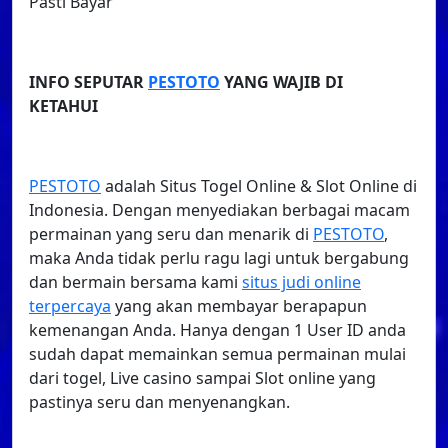
Pasti Bayar”
INFO SEPUTAR
PESTOTO
YANG WAJIB DI
KETAHUI
PESTOTO
adalah Situs Togel Online & Slot Online di
Indonesia. Dengan menyediakan berbagai macam
permainan yang seru dan menarik di
PESTOTO
,
maka Anda tidak perlu ragu lagi untuk bergabung
dan bermain bersama kami
situs judi online
terpercaya
yang akan membayar berapapun
kemenangan Anda. Hanya dengan 1 User ID anda
sudah dapat memainkan semua permainan mulai
dari togel, Live casino sampai Slot online yang
pastinya seru dan menyenangkan.