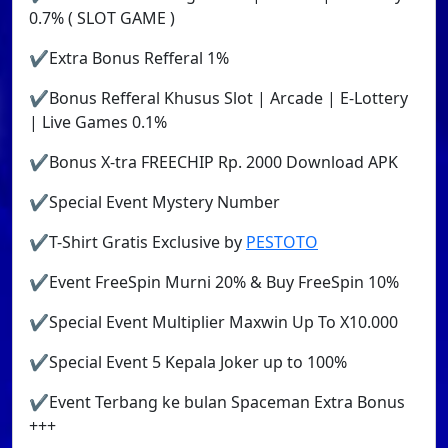
0.7% ( SLOT GAME )
✔️Extra Bonus Refferal 1%
✔️Bonus Refferal Khusus Slot | Arcade | E-Lottery
| Live Games 0.1%
✔️Bonus X-tra FREECHIP Rp. 2000 Download APK
✔️Special Event Mystery Number
✔️T-Shirt Gratis Exclusive by
PESTOTO
✔️Event FreeSpin Murni 20% & Buy FreeSpin 10%
✔️Special Event Multiplier Maxwin Up To X10.000
✔️Special Event 5 Kepala Joker up to 100%
✔️Event Terbang ke bulan Spaceman Extra Bonus
+++