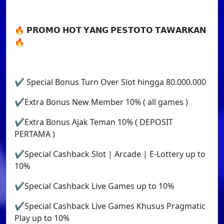
🔥 𝗣𝗥𝗢𝗠𝗢 𝗛𝗢𝗧 𝗬𝗔𝗡𝗚 𝗣𝗘𝗦𝗧𝗢𝗧𝗢 𝗧𝗔𝗪𝗔𝗥𝗞𝗔𝗡
🔥
✔️ Special Bonus Turn Over Slot hingga 80.000.000
✔️Extra Bonus New Member 10% ( all games )
✔️Extra Bonus Ajak Teman 10% ( DEPOSIT
PERTAMA )
✔️Special Cashback Slot | Arcade | E-Lottery up to
10%
✔️Special Cashback Live Games up to 10%
✔️Special Cashback Live Games Khusus Pragmatic
Play up to 10%