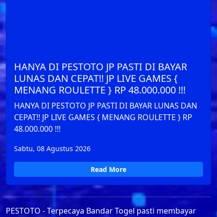
HANYA DI PESTOTO JP PASTI DI BAYAR
LUNAS DAN CEPAT!! JP LIVE GAMES {
MENANG ROULETTE } RP 48.000.000 !!!
HANYA DI PESTOTO JP PASTI DI BAYAR LUNAS DAN
CEPAT!! JP LIVE GAMES { MENANG ROULETTE } RP
48.000.000 !!!
Sabtu, 08 Agustus 2026
Read More
PESTOTO - Terpecaya Bandar Togel pasti membayar