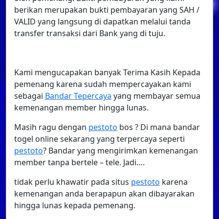
berikan merupakan bukti pembayaran yang SAH /
VALID yang langsung di dapatkan melalui tanda
transfer transaksi dari Bank yang di tuju.
Kami mengucapakan banyak Terima Kasih Kepada
pemenang karena sudah mempercayakan kami
sebagai
Bandar Tepercaya
yang membayar semua
kemenangan member hingga lunas.
Masih ragu dengan
pestoto
bos ? Di mana bandar
togel online sekarang yang terpercaya seperti
pestoto
? Bandar yang mengirimkan kemenangan
member tanpa bertele – tele. Jadi….
tidak perlu khawatir pada situs
pestoto
karena
kemenangan anda berapapun akan dibayarakan
hingga lunas kepada pemenang.