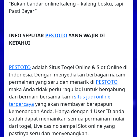
“Bukan bandar online kaleng – kaleng bosku, tapi
Pasti Bayar”
INFO SEPUTAR
PESTOTO
YANG WAJIB DI
KETAHUI
PESTOTO
adalah Situs Togel Online & Slot Online di
Indonesia. Dengan menyediakan berbagai macam
permainan yang seru dan menarik di
PESTOTO
,
maka Anda tidak perlu ragu lagi untuk bergabung
dan bermain bersama kami
situs judi online
terpercaya
yang akan membayar berapapun
kemenangan Anda. Hanya dengan 1 User ID anda
sudah dapat memainkan semua permainan mulai
dari togel, Live casino sampai Slot online yang
pastinya seru dan menyenangkan.