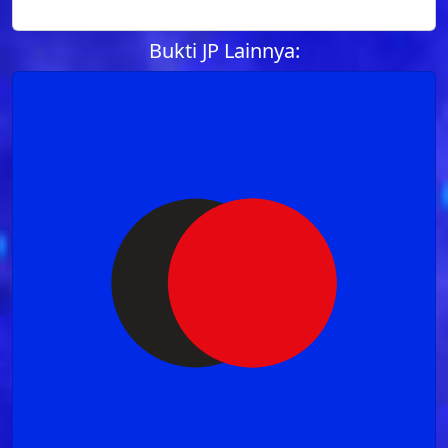
Bukti JP Lainnya: