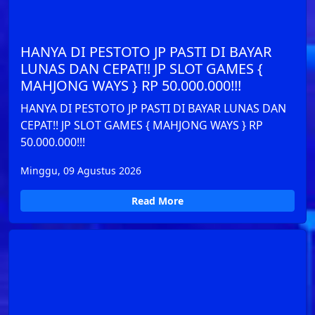
HANYA DI PESTOTO JP PASTI DI BAYAR
LUNAS DAN CEPAT!! JP SLOT GAMES {
MAHJONG WAYS } RP 50.000.000!!!
HANYA DI PESTOTO JP PASTI DI BAYAR LUNAS DAN
CEPAT!! JP SLOT GAMES { MAHJONG WAYS } RP
50.000.000!!!
Minggu, 09 Agustus 2026
Read More