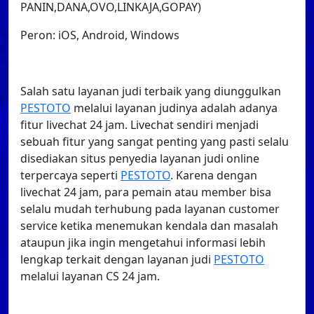
PANIN,DANA,OVO,LINKAJA,GOPAY)
Peron: iOS, Android, Windows
Salah satu layanan judi terbaik yang diunggulkan
PESTOTO
melalui layanan judinya adalah adanya
fitur livechat 24 jam. Livechat sendiri menjadi
sebuah fitur yang sangat penting yang pasti selalu
disediakan situs penyedia layanan judi online
terpercaya seperti
PESTOTO
. Karena dengan
livechat 24 jam, para pemain atau member bisa
selalu mudah terhubung pada layanan customer
service ketika menemukan kendala dan masalah
ataupun jika ingin mengetahui informasi lebih
lengkap terkait dengan layanan judi
PESTOTO
melalui layanan CS 24 jam.