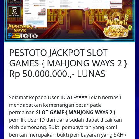
PESTOTO JACKPOT SLOT
GAMES { MAHJONG WAYS 2 }
Rp 50.000.000.,- LUNAS
Selamat kepada User
ID ALE****
Telah berhasil
mendapatkan kemenangan besar pada
permainan
SLOT GAME { MAHJONG WAYS 2 }
pemilik User ID dan dana sudah dapat dicairkan
oleh pemenang. Bukti pembayaran yang kami
berikan merupakan bukti pembayaran yang SAH /