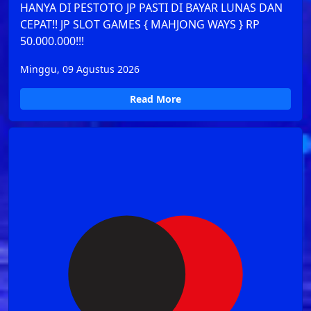
HANYA DI PESTOTO JP PASTI DI BAYAR LUNAS DAN
CEPAT!! JP SLOT GAMES { MAHJONG WAYS } RP
50.000.000!!!
Minggu, 09 Agustus 2026
Read More