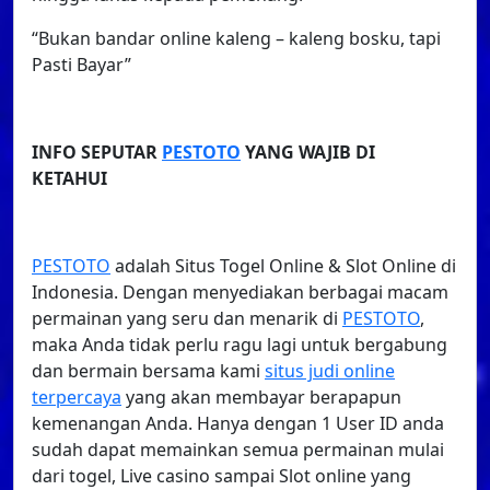
“Bukan bandar online kaleng – kaleng bosku, tapi
Pasti Bayar”
INFO SEPUTAR
PESTOTO
YANG WAJIB DI
KETAHUI
PESTOTO
adalah Situs Togel Online & Slot Online di
Indonesia. Dengan menyediakan berbagai macam
permainan yang seru dan menarik di
PESTOTO
,
maka Anda tidak perlu ragu lagi untuk bergabung
dan bermain bersama kami
situs judi online
terpercaya
yang akan membayar berapapun
kemenangan Anda. Hanya dengan 1 User ID anda
sudah dapat memainkan semua permainan mulai
dari togel, Live casino sampai Slot online yang