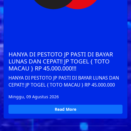
HANYA DI PESTOTO JP PASTI DI BAYAR
LUNAS DAN CEPAT!! JP TOGEL { TOTO
MACAU } RP 45.000.000!!!
HANYA DI PESTOTO JP PASTI DI BAYAR LUNAS DAN
CEPAT!! JP TOGEL { TOTO MACAU } RP 45.000.000
Minggu, 09 Agustus 2026
Read More