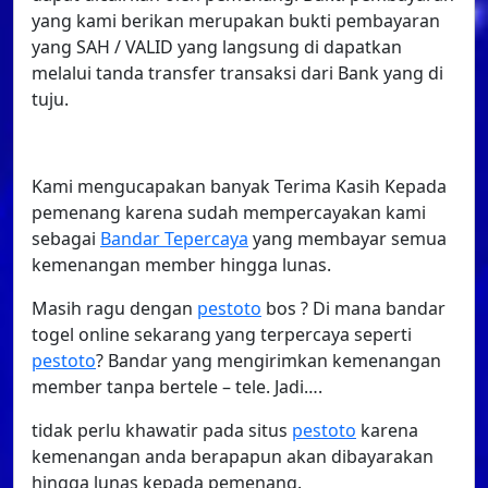
yang kami berikan merupakan bukti pembayaran
yang SAH / VALID yang langsung di dapatkan
melalui tanda transfer transaksi dari Bank yang di
tuju.
Kami mengucapakan banyak Terima Kasih Kepada
pemenang karena sudah mempercayakan kami
sebagai
Bandar Tepercaya
yang membayar semua
kemenangan member hingga lunas.
Masih ragu dengan
pestoto
bos ? Di mana bandar
togel online sekarang yang terpercaya seperti
pestoto
? Bandar yang mengirimkan kemenangan
member tanpa bertele – tele. Jadi….
tidak perlu khawatir pada situs
pestoto
karena
kemenangan anda berapapun akan dibayarakan
hingga lunas kepada pemenang.