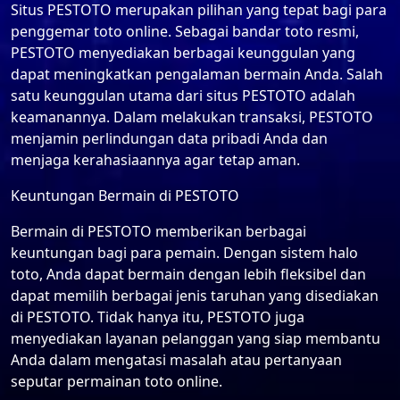
Situs PESTOTO merupakan pilihan yang tepat bagi para
penggemar toto online. Sebagai bandar toto resmi,
PESTOTO menyediakan berbagai keunggulan yang
dapat meningkatkan pengalaman bermain Anda. Salah
satu keunggulan utama dari situs PESTOTO adalah
keamanannya. Dalam melakukan transaksi, PESTOTO
menjamin perlindungan data pribadi Anda dan
menjaga kerahasiaannya agar tetap aman.
Keuntungan Bermain di PESTOTO
Bermain di PESTOTO memberikan berbagai
keuntungan bagi para pemain. Dengan sistem halo
toto, Anda dapat bermain dengan lebih fleksibel dan
dapat memilih berbagai jenis taruhan yang disediakan
di PESTOTO. Tidak hanya itu, PESTOTO juga
menyediakan layanan pelanggan yang siap membantu
Anda dalam mengatasi masalah atau pertanyaan
seputar permainan toto online.