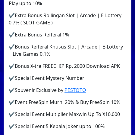
Play up to 10%
✔️Extra Bonus Rollingan Slot | Arcade | E-Lottery
0.7% ( SLOT GAME )
✔️Extra Bonus Refferal 1%
✔️Bonus Refferal Khusus Slot | Arcade | E-Lottery
| Live Games 0.1%
✔️Bonus X-tra FREECHIP Rp. 2000 Download APK
✔️Special Event Mystery Number
✔️Souvenir Exclusive by
PESTOTO
✔️Event FreeSpin Murni 20% & Buy FreeSpin 10%
✔️Special Event Multiplier Maxwin Up To X10.000
✔️Special Event 5 Kepala Joker up to 100%