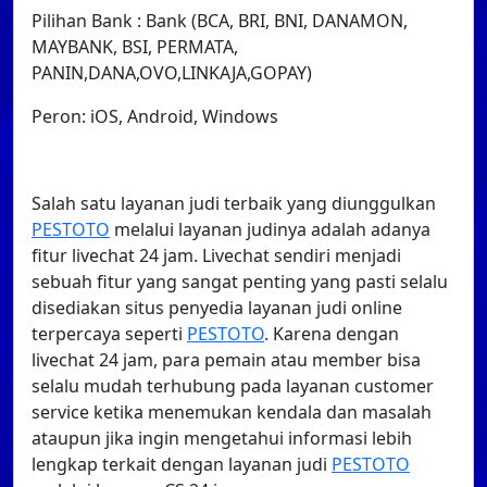
Pilihan Bank : Bank (BCA, BRI, BNI, DANAMON,
MAYBANK, BSI, PERMATA,
PANIN,DANA,OVO,LINKAJA,GOPAY)
Peron: iOS, Android, Windows
Salah satu layanan judi terbaik yang diunggulkan
PESTOTO
melalui layanan judinya adalah adanya
fitur livechat 24 jam. Livechat sendiri menjadi
sebuah fitur yang sangat penting yang pasti selalu
disediakan situs penyedia layanan judi online
terpercaya seperti
PESTOTO
. Karena dengan
livechat 24 jam, para pemain atau member bisa
selalu mudah terhubung pada layanan customer
service ketika menemukan kendala dan masalah
ataupun jika ingin mengetahui informasi lebih
lengkap terkait dengan layanan judi
PESTOTO