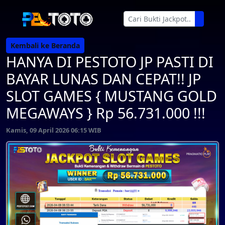
Kembali ke Beranda
HANYA DI PESTOTO JP PASTI DI
BAYAR LUNAS DAN CEPAT!! JP
SLOT GAMES { MUSTANG GOLD
MEGAWAYS } Rp 56.731.000 !!!
Kamis, 09 April 2026 06:15 WIB