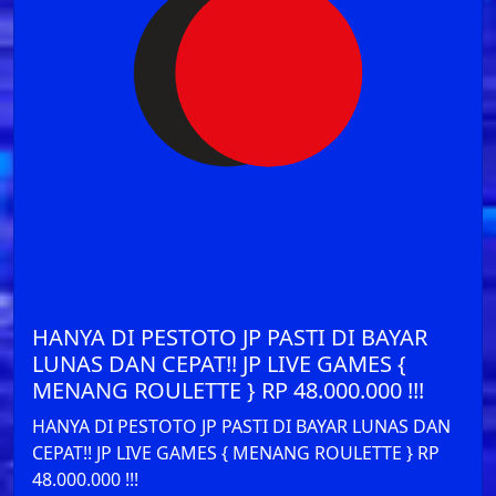
HANYA DI PESTOTO JP PASTI DI BAYAR
LUNAS DAN CEPAT!! JP LIVE GAMES {
MENANG ROULETTE } RP 48.000.000 !!!
HANYA DI PESTOTO JP PASTI DI BAYAR LUNAS DAN
CEPAT!! JP LIVE GAMES { MENANG ROULETTE } RP
48.000.000 !!!