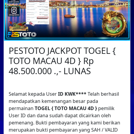
PESTOTO JACKPOT TOGEL {
TOTO MACAU 4D } Rp
48.500.000 .,- LUNAS
Selamat kepada User
ID KWK****
Telah berhasil
mendapatkan kemenangan besar pada
permainan
TOGEL { TOTO MACAU 4D }
pemilik
User ID dan dana sudah dapat dicairkan oleh
pemenang. Bukti pembayaran yang kami berikan
merupakan bukti pembayaran yang SAH / VALID