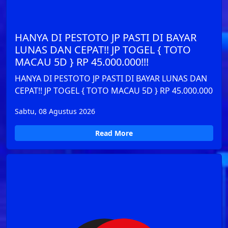
HANYA DI PESTOTO JP PASTI DI BAYAR
LUNAS DAN CEPAT!! JP TOGEL { TOTO
MACAU 5D } RP 45.000.000!!!
HANYA DI PESTOTO JP PASTI DI BAYAR LUNAS DAN
CEPAT!! JP TOGEL { TOTO MACAU 5D } RP 45.000.000
Sabtu, 08 Agustus 2026
Read More