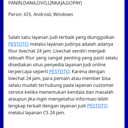
PANIN,DANA,OVO,LINKAJA,GOPAY)
Peron: iOS, Android, Windows
Salah satu layanan judi terbaik yang diunggulkan
PESTOTO
melalui layanan judinya adalah adanya
fitur livechat 24 jam. Livechat sendiri menjadi
sebuah fitur yang sangat penting yang pasti selalu
disediakan situs penyedia layanan judi online
terpercaya seperti
PESTOTO
. Karena dengan
livechat 24 jam, para pemain atau member bisa
selalu mudah terhubung pada layanan customer
service ketika menemukan kendala dan masalah
ataupun jika ingin mengetahui informasi lebih
lengkap terkait dengan layanan judi
PESTOTO
melalui layanan CS 24 jam.