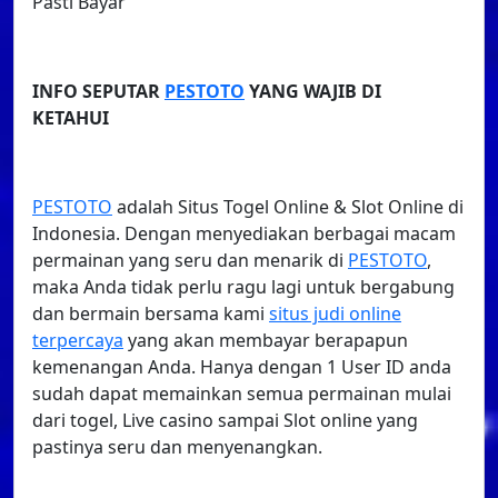
Pasti Bayar”
INFO SEPUTAR
PESTOTO
YANG WAJIB DI
KETAHUI
PESTOTO
adalah Situs Togel Online & Slot Online di
Indonesia. Dengan menyediakan berbagai macam
permainan yang seru dan menarik di
PESTOTO
,
maka Anda tidak perlu ragu lagi untuk bergabung
dan bermain bersama kami
situs judi online
terpercaya
yang akan membayar berapapun
kemenangan Anda. Hanya dengan 1 User ID anda
sudah dapat memainkan semua permainan mulai
dari togel, Live casino sampai Slot online yang
pastinya seru dan menyenangkan.