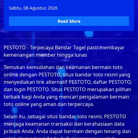
Sabtu, 08 Agustus 2026
Read More
PESTOTO - Terpecaya Bandar Togel pasti membayar
kemenangan member hingga lunas
Temukan kemudahan dan keamanan bermain toto
online dengan PESTOTO, situs bandar toto resmi yang
menyediakan link alternatif PESTOTO, daftar PESTOTO,
dan login PESTOTO. Situs PESTOTO merupakan pilihan
terbaik bagi Anda yang mencari pengalaman bermain
toto online yang aman dan terpercaya.
Selain itu, sebagai situs bandar toto resmi, PESTOTO
menjaga keamanan transaksi dan kerahasiaan data
pribadi Anda. Anda dapat bermain dengan tenang dan