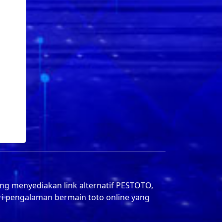
g menyediakan link alternatif PESTOTO,
ri pengalaman bermain toto online yang