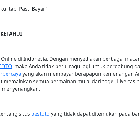
u, tapi Pasti Bayar”
 KETAHUI
ot Online di Indonesia. Dengan menyediakan berbagai maca
TOTO
, maka Anda tidak perlu ragu lagi untuk bergabung d
terpercaya
yang akan membayar berapapun kemenangan An
t memainkan semua permainan mulai dari togel, Live casi
an menyenangkan.
tentang situs
pestoto
yang tidak dapat ditemukan pada ba