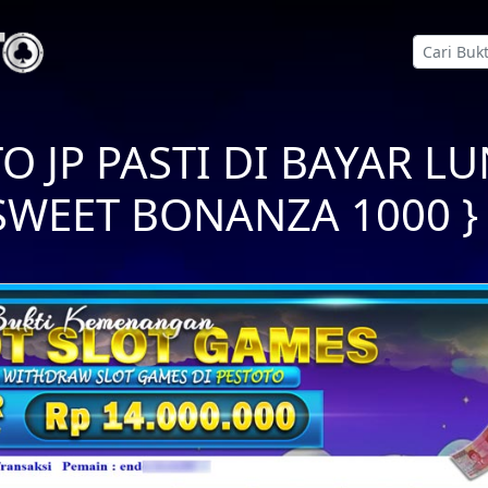
O JP PASTI DI BAYAR LU
SWEET BONANZA 1000 } R