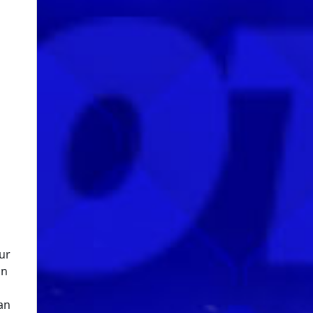
ur
an
an