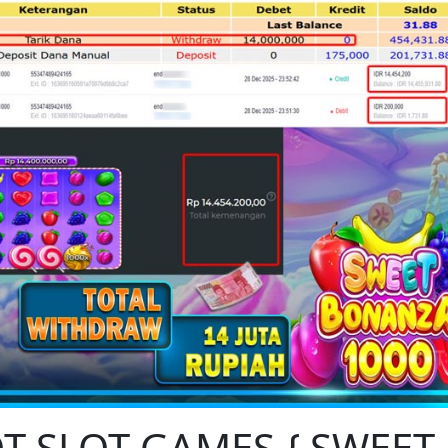
T SLOT GAMES { SWEET