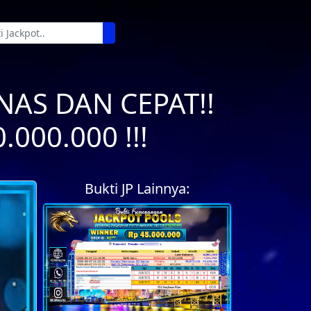
NAS DAN CEPAT!!
000.000 !!!
Bukti JP Lainnya: