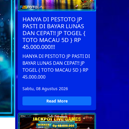
HANYA DI PESTOTO JP
PASTI DI BAYAR LUNAS
DAN CEPAT!! JP TOGEL {
TOTO MACAU 5D } RP
45.000.000!!!
HANYA DI PESTOTO JP PASTI DI
BAYAR LUNAS DAN CEPAT!! JP
TOGEL { TOTO MACAU 5D } RP
45.000.000
Sabtu, 08 Agustus 2026
Read More