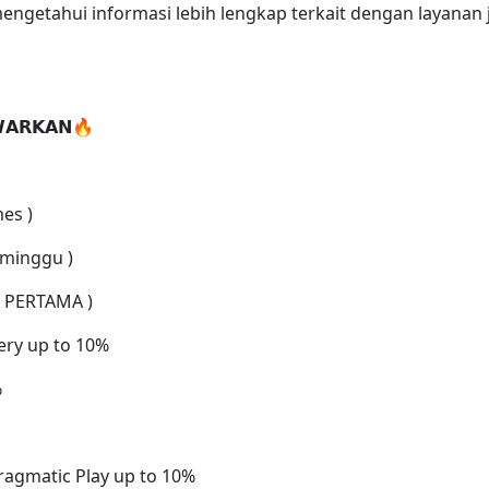
engetahui informasi lebih lengkap terkait dengan layanan 
𝗪𝗔𝗥𝗞𝗔𝗡🔥
es )
 minggu )
T PERTAMA )
ery up to 10%
%
ragmatic Play up to 10%