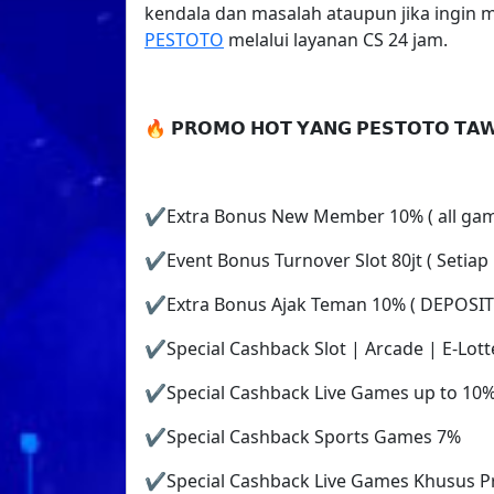
kendala dan masalah ataupun jika ingin m
PESTOTO
melalui layanan CS 24 jam.
🔥 𝗣𝗥𝗢𝗠𝗢 𝗛𝗢𝗧 𝗬𝗔𝗡𝗚 𝗣𝗘𝗦𝗧𝗢𝗧𝗢 𝗧𝗔
✔️Extra Bonus New Member 10% ( all gam
✔️Event Bonus Turnover Slot 80jt ( Setiap
✔️Extra Bonus Ajak Teman 10% ( DEPOSI
✔️Special Cashback Slot | Arcade | E-Lott
✔️Special Cashback Live Games up to 10
✔️Special Cashback Sports Games 7%
✔️Special Cashback Live Games Khusus P