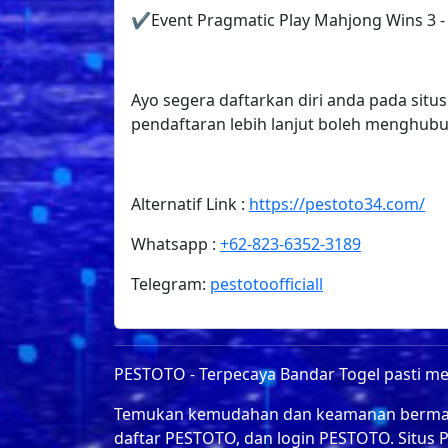
✔️Event Pragmatic Play Mahjong Wins 3 -
Ayo segera daftarkan diri anda pada situ
pendaftaran lebih lanjut boleh menghubun
Alternatif Link :
https://pestoto34.com/
Whatsapp :
+62-823-6352-3189
Telegram:
pestotoofficiall
PESTOTO - Terpecaya Bandar Togel pasti 
Temukan kemudahan dan keamanan bermain t
daftar PESTOTO, dan login PESTOTO. Situs