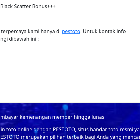
 Black Scatter Bonus+++
s terpercaya kami hanya di
pestoto
. Untuk kontak info
gi dibawah ini :
membayar kemenangan member hingga lunas
oto online dengan PESTOTO, situs bandar toto resmi yan
 PESTOTO merupakan pilihan terbaik bagi Anda yang menca