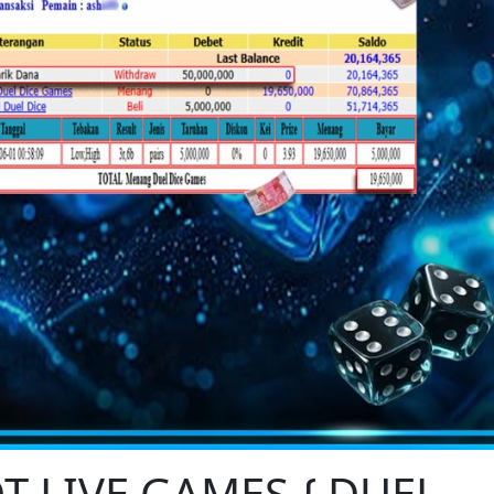
T LIVE GAMES { DUEL