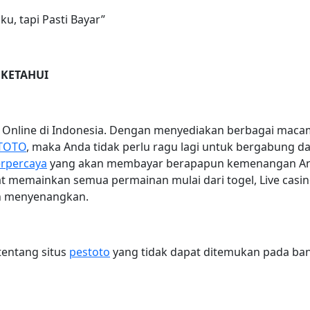
u, tapi Pasti Bayar”
 KETAHUI
ot Online di Indonesia. Dengan menyediakan berbagai maca
TOTO
, maka Anda tidak perlu ragu lagi untuk bergabung d
terpercaya
yang akan membayar berapapun kemenangan An
t memainkan semua permainan mulai dari togel, Live casi
an menyenangkan.
tentang situs
pestoto
yang tidak dapat ditemukan pada ba