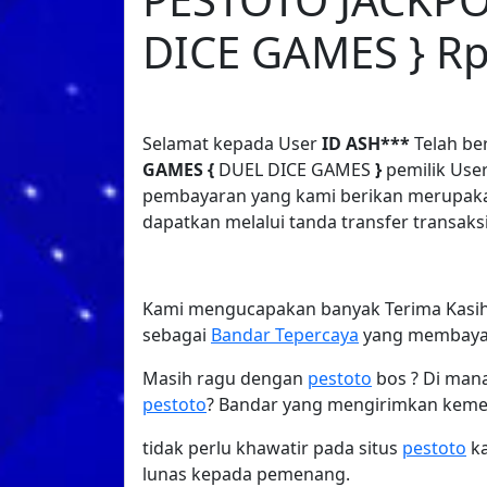
DICE GAMES } Rp
Selamat kepada User
ID ASH***
Telah b
GAMES {
DUEL DICE GAMES
}
pemilik User
pembayaran yang kami berikan merupaka
dapatkan melalui tanda transfer transaksi
Kami mengucapakan banyak Terima Kasi
sebagai
Bandar Tepercaya
yang membayar
Masih ragu dengan
pestoto
bos ? Di mana
pestoto
? Bandar yang mengirimkan kemen
tidak perlu khawatir pada situs
pestoto
ka
lunas kepada pemenang.