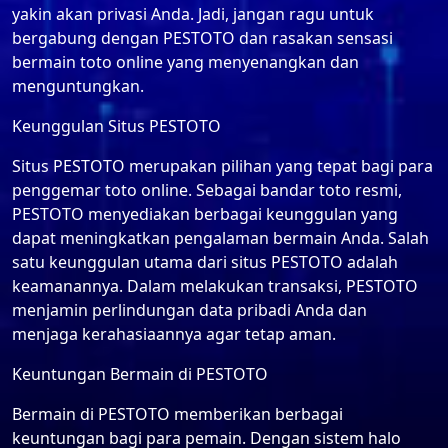
yakin akan privasi Anda. Jadi, jangan ragu untuk
bergabung dengan PESTOTO dan rasakan sensasi
bermain toto online yang menyenangkan dan
menguntungkan.
Keunggulan Situs PESTOTO
Situs PESTOTO merupakan pilihan yang tepat bagi para
penggemar toto online. Sebagai bandar toto resmi,
PESTOTO menyediakan berbagai keunggulan yang
dapat meningkatkan pengalaman bermain Anda. Salah
satu keunggulan utama dari situs PESTOTO adalah
keamanannya. Dalam melakukan transaksi, PESTOTO
menjamin perlindungan data pribadi Anda dan
menjaga kerahasiaannya agar tetap aman.
Keuntungan Bermain di PESTOTO
Bermain di PESTOTO memberikan berbagai
keuntungan bagi para pemain. Dengan sistem halo