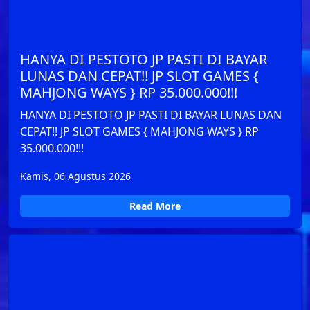
HANYA DI PESTOTO JP PASTI DI BAYAR
LUNAS DAN CEPAT!! JP SLOT GAMES {
MAHJONG WAYS } RP 35.000.000!!!
HANYA DI PESTOTO JP PASTI DI BAYAR LUNAS DAN
CEPAT!! JP SLOT GAMES { MAHJONG WAYS } RP
35.000.000!!!
Kamis, 06 Agustus 2026
Read More