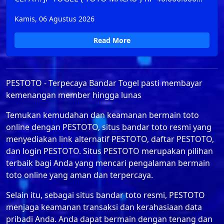
Kamis, 06 Agustus 2026
Read More
PESTOTO - Terpecaya Bandar Togel pasti membayar
kemenangan member hingga lunas
Temukan kemudahan dan keamanan bermain toto
online dengan PESTOTO, situs bandar toto resmi yang
menyediakan link alternatif PESTOTO, daftar PESTOTO,
dan login PESTOTO. Situs PESTOTO merupakan pilihan
terbaik bagi Anda yang mencari pengalaman bermain
toto online yang aman dan terpercaya.
Selain itu, sebagai situs bandar toto resmi, PESTOTO
menjaga keamanan transaksi dan kerahasiaan data
pribadi Anda. Anda dapat bermain dengan tenang dan