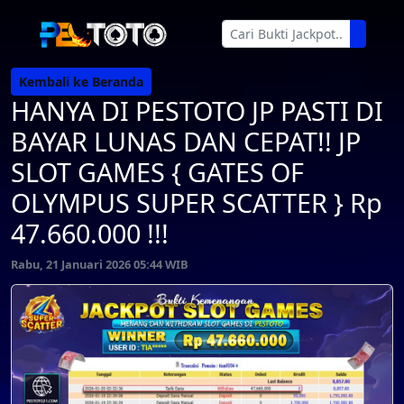
Kembali ke Beranda
HANYA DI PESTOTO JP PASTI DI
BAYAR LUNAS DAN CEPAT!! JP
SLOT GAMES { GATES OF
OLYMPUS SUPER SCATTER } Rp
47.660.000 !!!
Rabu, 21 Januari 2026 05:44 WIB