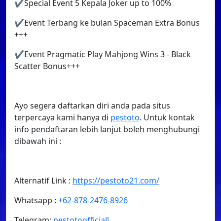
✔️Special Event 5 Kepala Joker up to 100%
✔️Event Terbang ke bulan Spaceman Extra Bonus
+++
✔️Event Pragmatic Play Mahjong Wins 3 - Black
Scatter Bonus+++
Ayo segera daftarkan diri anda pada situs
terpercaya kami hanya di
pestoto
. Untuk kontak
info pendaftaran lebih lanjut boleh menghubungi
dibawah ini :
Alternatif Link :
https://pestoto21.com/
Whatsapp :
+62-878-2476-8926
Telegram:
pestotoofficiall