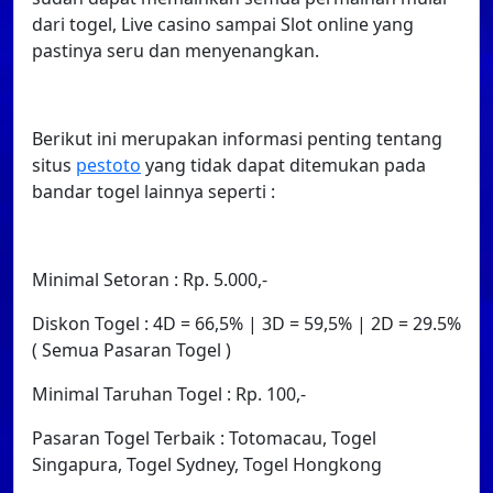
dari togel, Live casino sampai Slot online yang
pastinya seru dan menyenangkan.
Berikut ini merupakan informasi penting tentang
situs
pestoto
yang tidak dapat ditemukan pada
bandar togel lainnya seperti :
Minimal Setoran : Rp. 5.000,-
Diskon Togel : 4D = 66,5% | 3D = 59,5% | 2D = 29.5%
( Semua Pasaran Togel )
Minimal Taruhan Togel : Rp. 100,-
Pasaran Togel Terbaik : Totomacau, Togel
Singapura, Togel Sydney, Togel Hongkong