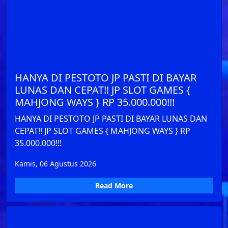
HANYA DI PESTOTO JP PASTI DI BAYAR
LUNAS DAN CEPAT!! JP SLOT GAMES {
MAHJONG WAYS } RP 35.000.000!!!
HANYA DI PESTOTO JP PASTI DI BAYAR LUNAS DAN
CEPAT!! JP SLOT GAMES { MAHJONG WAYS } RP
35.000.000!!!
Kamis, 06 Agustus 2026
Read More