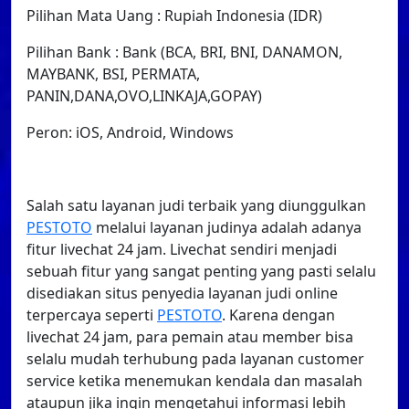
Pilihan Mata Uang : Rupiah Indonesia (IDR)
Pilihan Bank : Bank (BCA, BRI, BNI, DANAMON,
MAYBANK, BSI, PERMATA,
PANIN,DANA,OVO,LINKAJA,GOPAY)
Peron: iOS, Android, Windows
Salah satu layanan judi terbaik yang diunggulkan
PESTOTO
melalui layanan judinya adalah adanya
fitur livechat 24 jam. Livechat sendiri menjadi
sebuah fitur yang sangat penting yang pasti selalu
disediakan situs penyedia layanan judi online
terpercaya seperti
PESTOTO
. Karena dengan
livechat 24 jam, para pemain atau member bisa
selalu mudah terhubung pada layanan customer
service ketika menemukan kendala dan masalah
ataupun jika ingin mengetahui informasi lebih