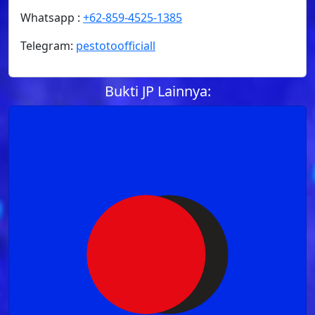
Whatsapp :
+62-859-4525-1385
Telegram:
pestotoofficiall
Bukti JP Lainnya: