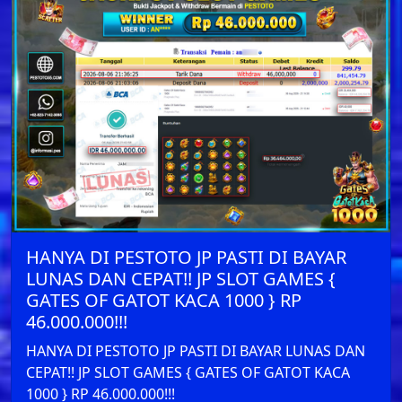
HANYA DI PESTOTO JP PASTI DI BAYAR
LUNAS DAN CEPAT!! JP SLOT GAMES {
GATES OF GATOT KACA 1000 } RP
46.000.000!!!
HANYA DI PESTOTO JP PASTI DI BAYAR LUNAS DAN
CEPAT!! JP SLOT GAMES { GATES OF GATOT KACA
1000 } RP 46.000.000!!!