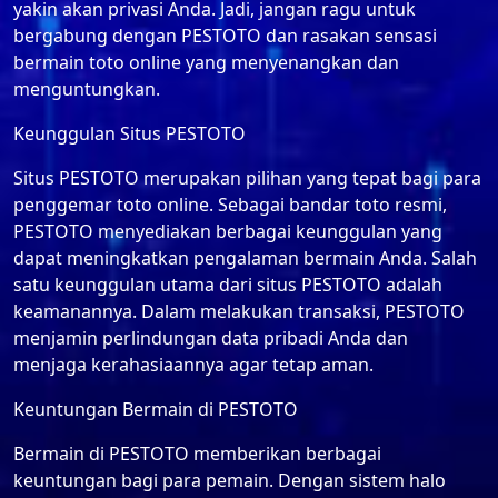
yakin akan privasi Anda. Jadi, jangan ragu untuk
bergabung dengan PESTOTO dan rasakan sensasi
bermain toto online yang menyenangkan dan
menguntungkan.
Keunggulan Situs PESTOTO
Situs PESTOTO merupakan pilihan yang tepat bagi para
penggemar toto online. Sebagai bandar toto resmi,
PESTOTO menyediakan berbagai keunggulan yang
dapat meningkatkan pengalaman bermain Anda. Salah
satu keunggulan utama dari situs PESTOTO adalah
keamanannya. Dalam melakukan transaksi, PESTOTO
menjamin perlindungan data pribadi Anda dan
menjaga kerahasiaannya agar tetap aman.
Keuntungan Bermain di PESTOTO
Bermain di PESTOTO memberikan berbagai
keuntungan bagi para pemain. Dengan sistem halo