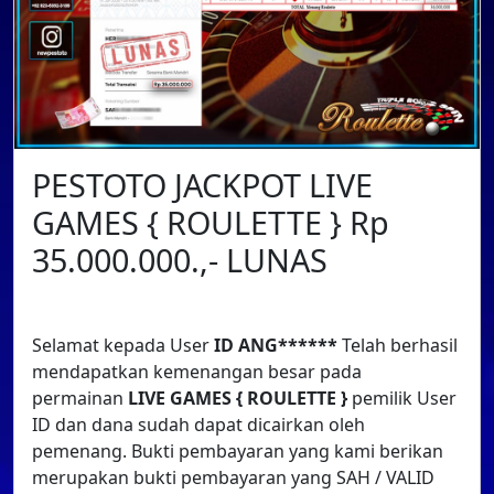
PESTOTO JACKPOT LIVE
GAMES { ROULETTE } Rp
35.000.000.,- LUNAS
Selamat kepada User
ID ANG******
Telah berhasil
mendapatkan kemenangan besar pada
permainan
LIVE GAMES { ROULETTE }
pemilik User
ID dan dana sudah dapat dicairkan oleh
pemenang. Bukti pembayaran yang kami berikan
merupakan bukti pembayaran yang SAH / VALID