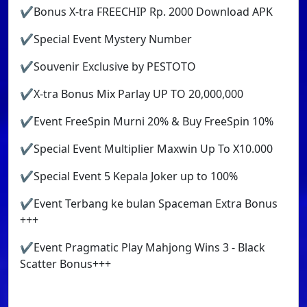
✔️Bonus X-tra FREECHIP Rp. 2000 Download APK
✔️Special Event Mystery Number
✔️Souvenir Exclusive by PESTOTO
✔️X-tra Bonus Mix Parlay UP TO 20,000,000
✔️Event FreeSpin Murni 20% & Buy FreeSpin 10%
✔️Special Event Multiplier Maxwin Up To X10.000
✔️Special Event 5 Kepala Joker up to 100%
✔️Event Terbang ke bulan Spaceman Extra Bonus
+++
✔️Event Pragmatic Play Mahjong Wins 3 - Black
Scatter Bonus+++