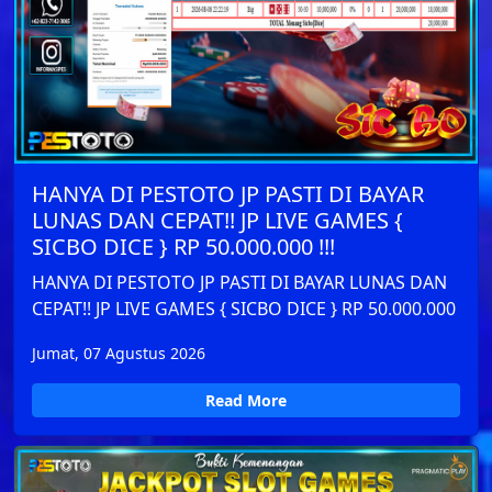
HANYA DI PESTOTO JP PASTI DI BAYAR
LUNAS DAN CEPAT!! JP LIVE GAMES {
SICBO DICE } RP 50.000.000 !!!
HANYA DI PESTOTO JP PASTI DI BAYAR LUNAS DAN
CEPAT!! JP LIVE GAMES { SICBO DICE } RP 50.000.000
Jumat, 07 Agustus 2026
Read More