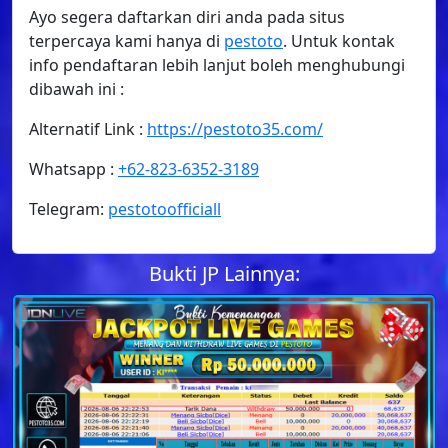
Ayo segera daftarkan diri anda pada situs
terpercaya kami hanya di
pestoto
. Untuk kontak
info pendaftaran lebih lanjut boleh menghubungi
dibawah ini :
Alternatif Link :
https://pestoto35.com/
Whatsapp :
+62-823-6352-3189
Telegram:
pestotoofficiall
Bukti JP Lainnya: