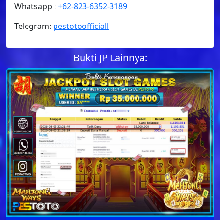
Whatsapp :
+62-823-6352-3189
Telegram:
pestotoofficiall
Bukti JP Lainnya: