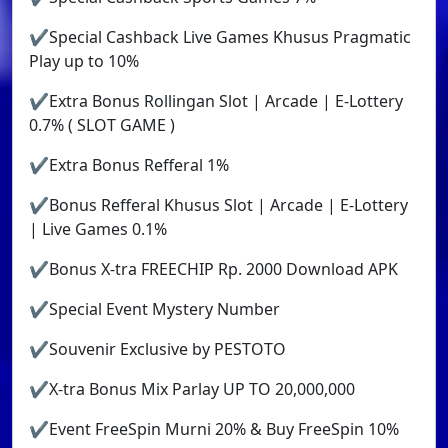
✔️Special Cashback Live Games Khusus Pragmatic
Play up to 10%
✔️Extra Bonus Rollingan Slot | Arcade | E-Lottery
0.7% ( SLOT GAME )
✔️Extra Bonus Refferal 1%
✔️Bonus Refferal Khusus Slot | Arcade | E-Lottery
| Live Games 0.1%
✔️Bonus X-tra FREECHIP Rp. 2000 Download APK
✔️Special Event Mystery Number
✔️Souvenir Exclusive by PESTOTO
✔️X-tra Bonus Mix Parlay UP TO 20,000,000
✔️Event FreeSpin Murni 20% & Buy FreeSpin 10%