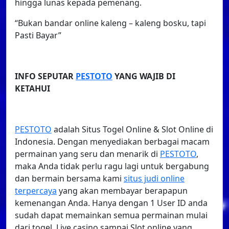
hingga lunas kepada pemenang.
“Bukan bandar online kaleng – kaleng bosku, tapi
Pasti Bayar”
INFO SEPUTAR
PESTOTO
YANG WAJIB DI
KETAHUI
PESTOTO
adalah Situs Togel Online & Slot Online di
Indonesia. Dengan menyediakan berbagai macam
permainan yang seru dan menarik di
PESTOTO
,
maka Anda tidak perlu ragu lagi untuk bergabung
dan bermain bersama kami
situs judi online
terpercaya
yang akan membayar berapapun
kemenangan Anda. Hanya dengan 1 User ID anda
sudah dapat memainkan semua permainan mulai
dari togel, Live casino sampai Slot online yang