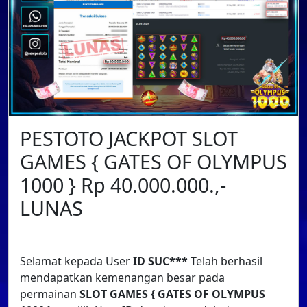
PESTOTO JACKPOT SLOT
GAMES { GATES OF OLYMPUS
1000 } Rp 40.000.000.,-
LUNAS
Selamat kepada User
ID SUC***
Telah berhasil
mendapatkan kemenangan besar pada
permainan
SLOT GAMES { GATES OF OLYMPUS