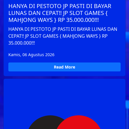
HANYA DI PESTOTO JP PASTI DI BAYAR
LUNAS DAN CEPAT!! JP SLOT GAMES {
MAHJONG WAYS } RP 35.000.000!!!
HANYA DI PESTOTO JP PASTI DI BAYAR LUNAS DAN
CEPAT!! JP SLOT GAMES { MAHJONG WAYS } RP
35.000.000!!!
Kamis, 06 Agustus 2026
Read More