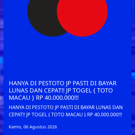
HANYA DI PESTOTO JP PASTI DI BAYAR
LUNAS DAN CEPAT!! JP TOGEL { TOTO
MACAU } RP 40.000.000!!!
HANYA DI PESTOTO JP PASTI DI BAYAR LUNAS DAN
CEPAT!! JP TOGEL { TOTO MACAU } RP 40.000.000!!!
Kamis, 06 Agustus 2026