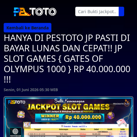
Kembali ke Beranda
HANYA DI PESTOTO JP PASTI DI
BAYAR LUNAS DAN CEPAT!! JP
SLOT GAMES { GATES OF
OLYMPUS 1000 } RP 40.000.000
!!!
Senin, 01 Juni 2026 05:30 WIB