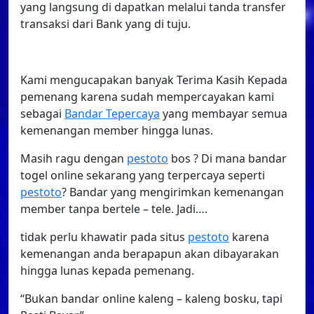
yang langsung di dapatkan melalui tanda transfer
transaksi dari Bank yang di tuju.
Kami mengucapakan banyak Terima Kasih Kepada
pemenang karena sudah mempercayakan kami
sebagai
Bandar Tepercaya
yang membayar semua
kemenangan member hingga lunas.
Masih ragu dengan
pestoto
bos ? Di mana bandar
togel online sekarang yang terpercaya seperti
pestoto
? Bandar yang mengirimkan kemenangan
member tanpa bertele – tele. Jadi….
tidak perlu khawatir pada situs
pestoto
karena
kemenangan anda berapapun akan dibayarakan
hingga lunas kepada pemenang.
“Bukan bandar online kaleng – kaleng bosku, tapi