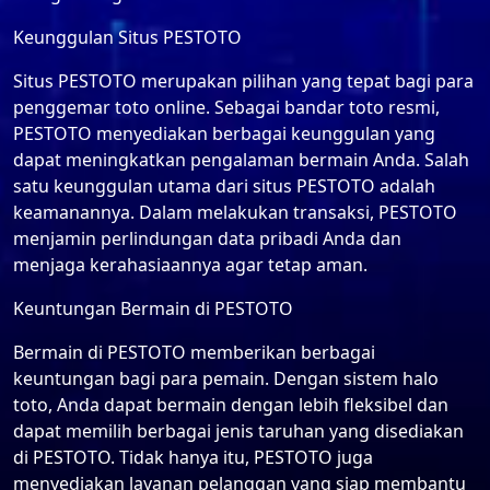
Keunggulan Situs PESTOTO
Situs PESTOTO merupakan pilihan yang tepat bagi para
penggemar toto online. Sebagai bandar toto resmi,
PESTOTO menyediakan berbagai keunggulan yang
dapat meningkatkan pengalaman bermain Anda. Salah
satu keunggulan utama dari situs PESTOTO adalah
keamanannya. Dalam melakukan transaksi, PESTOTO
menjamin perlindungan data pribadi Anda dan
menjaga kerahasiaannya agar tetap aman.
Keuntungan Bermain di PESTOTO
Bermain di PESTOTO memberikan berbagai
keuntungan bagi para pemain. Dengan sistem halo
toto, Anda dapat bermain dengan lebih fleksibel dan
dapat memilih berbagai jenis taruhan yang disediakan
di PESTOTO. Tidak hanya itu, PESTOTO juga
menyediakan layanan pelanggan yang siap membantu