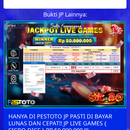
Bukti JP Lainnya:
HANYA DI PESTOTO JP PASTI DI BAYAR
LUNAS DAN CEPAT!! JP LIVE GAMES {