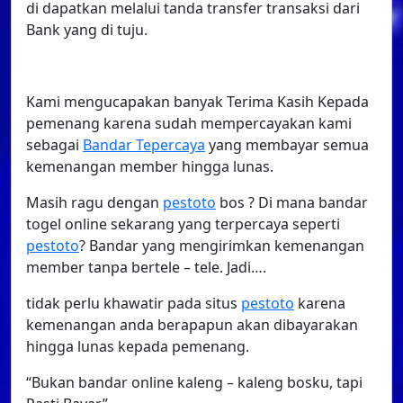
di dapatkan melalui tanda transfer transaksi dari
Bank yang di tuju.
Kami mengucapakan banyak Terima Kasih Kepada
pemenang karena sudah mempercayakan kami
sebagai
Bandar Tepercaya
yang membayar semua
kemenangan member hingga lunas.
Masih ragu dengan
pestoto
bos ? Di mana bandar
togel online sekarang yang terpercaya seperti
pestoto
? Bandar yang mengirimkan kemenangan
member tanpa bertele – tele. Jadi….
tidak perlu khawatir pada situs
pestoto
karena
kemenangan anda berapapun akan dibayarakan
hingga lunas kepada pemenang.
“Bukan bandar online kaleng – kaleng bosku, tapi