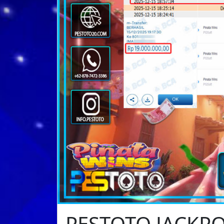
PESTOTO JACKPO