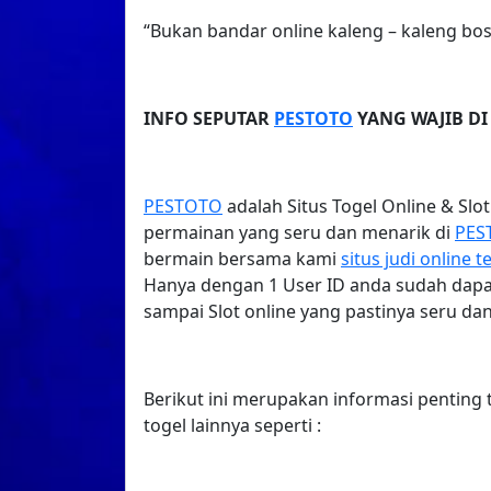
“Bukan bandar online kaleng – kaleng bosk
INFO SEPUTAR
PESTOTO
YANG WAJIB DI
PESTOTO
adalah Situs Togel Online & Sl
permainan yang seru dan menarik di
PES
bermain bersama kami
situs judi online 
Hanya dengan 1 User ID anda sudah dapa
sampai Slot online yang pastinya seru d
Berikut ini merupakan informasi penting 
togel lainnya seperti :