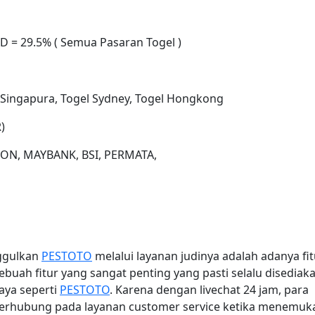
2D = 29.5% ( Semua Pasaran Togel )
l Singapura, Togel Sydney, Togel Hongkong
)
AMON, MAYBANK, BSI, PERMATA,
nggulkan
PESTOTO
melalui layanan judinya adalah adanya fit
sebuah fitur yang sangat penting yang pasti selalu disediak
caya seperti
PESTOTO
. Karena dengan livechat 24 jam, para
terhubung pada layanan customer service ketika menemuk