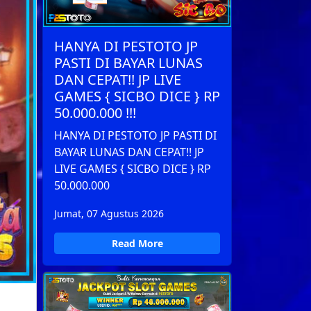
HANYA DI PESTOTO JP
PASTI DI BAYAR LUNAS
DAN CEPAT!! JP LIVE
GAMES { SICBO DICE } RP
50.000.000 !!!
HANYA DI PESTOTO JP PASTI DI
BAYAR LUNAS DAN CEPAT!! JP
LIVE GAMES { SICBO DICE } RP
50.000.000
Jumat, 07 Agustus 2026
Read More