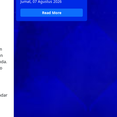
Jumat, 07 Agustus 2026
Read More
m
an
da.
no
ndar