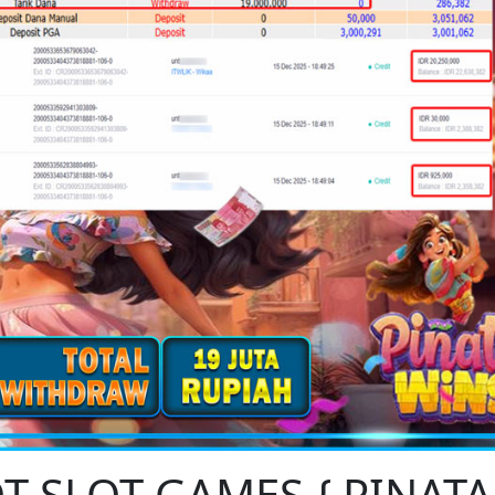
T SLOT GAMES { PINATA