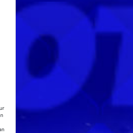
ur
an
an