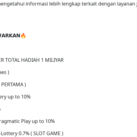
engetahui informasi lebih lengkap terkait dengan layanan 
𝗪𝗔𝗥𝗞𝗔𝗡🔥
 TOTAL HADIAH 1 MILIYAR
es )
T PERTAMA )
ery up to 10%
%
ragmatic Play up to 10%
-Lottery 0.7% ( SLOT GAME )