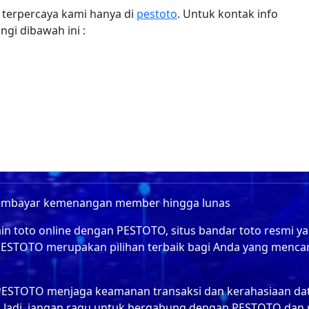
s terpercaya kami hanya di
pestoto
. Untuk kontak info
gi dibawah ini :
membayar kemenangan member hingga lunas
oto online dengan PESTOTO, situs bandar toto resmi yan
 PESTOTO merupakan pilihan terbaik bagi Anda yang menca
mi, PESTOTO menjaga keamanan transaksi dan kerahasiaan da
. Jadi, jangan ragu untuk bergabung dengan PESTOTO dan r