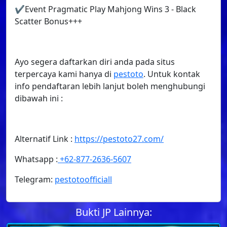
✔️Event Pragmatic Play Mahjong Wins 3 - Black
Scatter Bonus+++
Ayo segera daftarkan diri anda pada situs
terpercaya kami hanya di
pestoto
. Untuk kontak
info pendaftaran lebih lanjut boleh menghubungi
dibawah ini :
Alternatif Link :
https://pestoto27.com/
Whatsapp :
+62-877-2636-5607
Telegram:
pestotoofficiall
Bukti JP Lainnya: