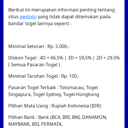
Berikut ini merupakan informasi penting tentang
situs
pestoto
yang tidak dapat ditemukan pada
bandar togel lainnya seperti :
Minimal Setoran : Rp. 5.000,-
Diskon Togel : 4D = 66,5% | 3D = 59,5% | 2D = 29.5%
( Semua Pasaran Togel )
Minimal Taruhan Togel : Rp. 100,-
Pasaran Togel Terbaik : Totomacau, Togel
Singapura, Togel Sydney, Togel Hongkong
Pilihan Mata Uang : Rupiah Indonesia (IDR)
Pilihan Bank : Bank (BCA, BRI, BNI, DANAMON,
MAYBANK, BSI, PERMATA,