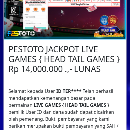
PESTOTO JACKPOT LIVE
GAMES { HEAD TAIL GAMES }
Rp 14,000.000 .,- LUNAS
Selamat kepada User
ID TER****
Telah berhasil
mendapatkan kemenangan besar pada
permainan
LIVE GAMES { HEAD TAIL GAMES }
pemilik User ID dan dana sudah dapat dicairkan
oleh pemenang. Bukti pembayaran yang kami
berikan merupakan bukti pembayaran yang SAH /