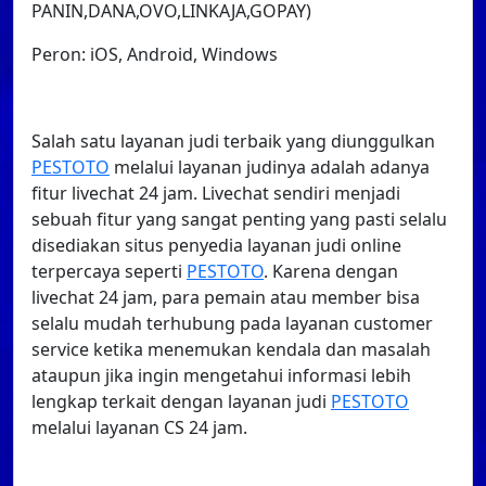
PANIN,DANA,OVO,LINKAJA,GOPAY)
Peron: iOS, Android, Windows
Salah satu layanan judi terbaik yang diunggulkan
PESTOTO
melalui layanan judinya adalah adanya
fitur livechat 24 jam. Livechat sendiri menjadi
sebuah fitur yang sangat penting yang pasti selalu
disediakan situs penyedia layanan judi online
terpercaya seperti
PESTOTO
. Karena dengan
livechat 24 jam, para pemain atau member bisa
selalu mudah terhubung pada layanan customer
service ketika menemukan kendala dan masalah
ataupun jika ingin mengetahui informasi lebih
lengkap terkait dengan layanan judi
PESTOTO
melalui layanan CS 24 jam.