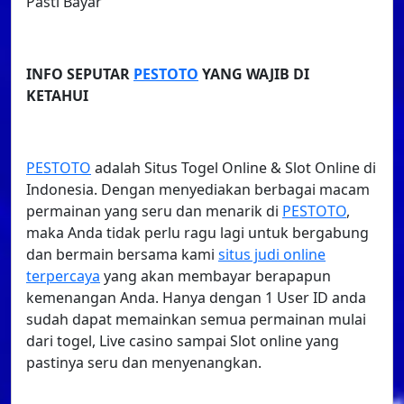
Pasti Bayar”
INFO SEPUTAR
PESTOTO
YANG WAJIB DI
KETAHUI
PESTOTO
adalah Situs Togel Online & Slot Online di
Indonesia. Dengan menyediakan berbagai macam
permainan yang seru dan menarik di
PESTOTO
,
maka Anda tidak perlu ragu lagi untuk bergabung
dan bermain bersama kami
situs judi online
terpercaya
yang akan membayar berapapun
kemenangan Anda. Hanya dengan 1 User ID anda
sudah dapat memainkan semua permainan mulai
dari togel, Live casino sampai Slot online yang
pastinya seru dan menyenangkan.