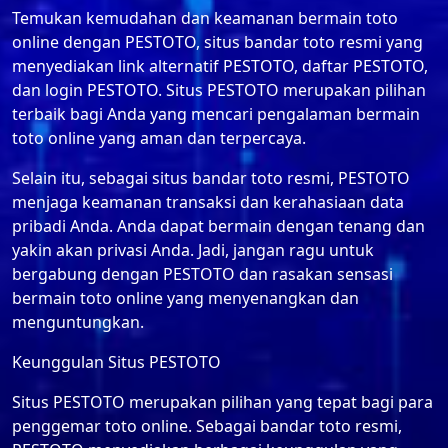
Temukan kemudahan dan keamanan bermain toto
online dengan PESTOTO, situs bandar toto resmi yang
menyediakan link alternatif PESTOTO, daftar PESTOTO,
dan login PESTOTO. Situs PESTOTO merupakan pilihan
terbaik bagi Anda yang mencari pengalaman bermain
toto online yang aman dan terpercaya.
Selain itu, sebagai situs bandar toto resmi, PESTOTO
menjaga keamanan transaksi dan kerahasiaan data
pribadi Anda. Anda dapat bermain dengan tenang dan
yakin akan privasi Anda. Jadi, jangan ragu untuk
bergabung dengan PESTOTO dan rasakan sensasi
bermain toto online yang menyenangkan dan
menguntungkan.
Keunggulan Situs PESTOTO
Situs PESTOTO merupakan pilihan yang tepat bagi para
penggemar toto online. Sebagai bandar toto resmi,