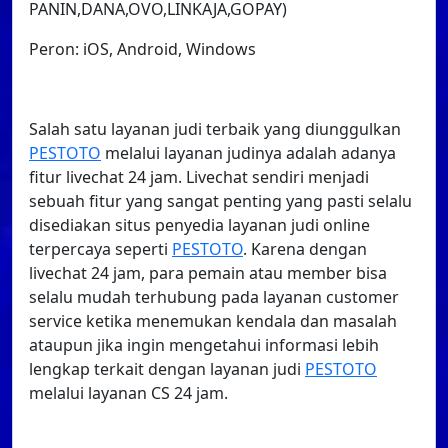
PANIN,DANA,OVO,LINKAJA,GOPAY)
Peron: iOS, Android, Windows
Salah satu layanan judi terbaik yang diunggulkan
PESTOTO
melalui layanan judinya adalah adanya
fitur livechat 24 jam. Livechat sendiri menjadi
sebuah fitur yang sangat penting yang pasti selalu
disediakan situs penyedia layanan judi online
terpercaya seperti
PESTOTO
. Karena dengan
livechat 24 jam, para pemain atau member bisa
selalu mudah terhubung pada layanan customer
service ketika menemukan kendala dan masalah
ataupun jika ingin mengetahui informasi lebih
lengkap terkait dengan layanan judi
PESTOTO
melalui layanan CS 24 jam.