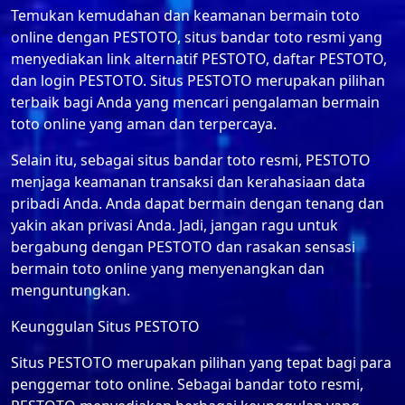
Temukan kemudahan dan keamanan bermain toto
online dengan PESTOTO, situs bandar toto resmi yang
menyediakan link alternatif PESTOTO, daftar PESTOTO,
dan login PESTOTO. Situs PESTOTO merupakan pilihan
terbaik bagi Anda yang mencari pengalaman bermain
toto online yang aman dan terpercaya.
Selain itu, sebagai situs bandar toto resmi, PESTOTO
menjaga keamanan transaksi dan kerahasiaan data
pribadi Anda. Anda dapat bermain dengan tenang dan
yakin akan privasi Anda. Jadi, jangan ragu untuk
bergabung dengan PESTOTO dan rasakan sensasi
bermain toto online yang menyenangkan dan
menguntungkan.
Keunggulan Situs PESTOTO
Situs PESTOTO merupakan pilihan yang tepat bagi para
penggemar toto online. Sebagai bandar toto resmi,