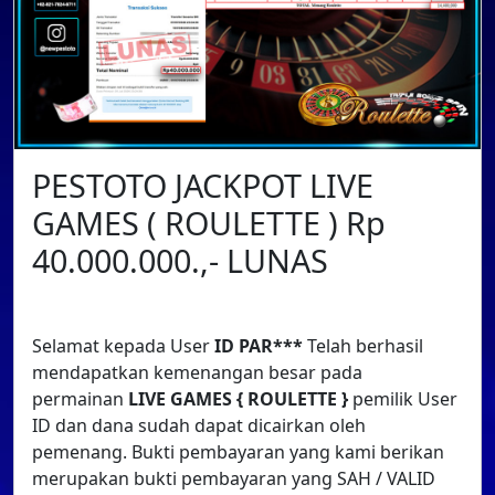
PESTOTO JACKPOT LIVE
GAMES ( ROULETTE ) Rp
40.000.000.,- LUNAS
Selamat kepada User
ID PAR***
Telah berhasil
mendapatkan kemenangan besar pada
permainan
LIVE GAMES { ROULETTE }
pemilik User
ID dan dana sudah dapat dicairkan oleh
pemenang. Bukti pembayaran yang kami berikan
merupakan bukti pembayaran yang SAH / VALID