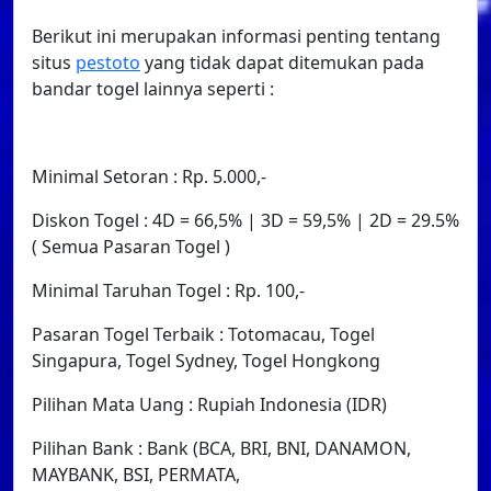
Berikut ini merupakan informasi penting tentang
situs
pestoto
yang tidak dapat ditemukan pada
bandar togel lainnya seperti :
Minimal Setoran : Rp. 5.000,-
Diskon Togel : 4D = 66,5% | 3D = 59,5% | 2D = 29.5%
( Semua Pasaran Togel )
Minimal Taruhan Togel : Rp. 100,-
Pasaran Togel Terbaik : Totomacau, Togel
Singapura, Togel Sydney, Togel Hongkong
Pilihan Mata Uang : Rupiah Indonesia (IDR)
Pilihan Bank : Bank (BCA, BRI, BNI, DANAMON,
MAYBANK, BSI, PERMATA,