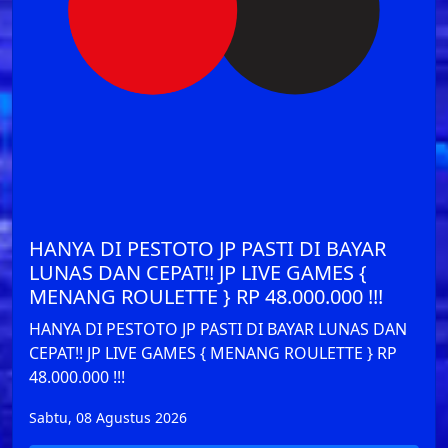
HANYA DI PESTOTO JP PASTI DI BAYAR
LUNAS DAN CEPAT!! JP LIVE GAMES {
MENANG ROULETTE } RP 48.000.000 !!!
HANYA DI PESTOTO JP PASTI DI BAYAR LUNAS DAN
CEPAT!! JP LIVE GAMES { MENANG ROULETTE } RP
48.000.000 !!!
Sabtu, 08 Agustus 2026