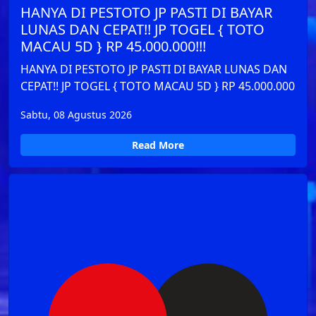
HANYA DI PESTOTO JP PASTI DI BAYAR
LUNAS DAN CEPAT!! JP TOGEL { TOTO
MACAU 5D } RP 45.000.000!!!
HANYA DI PESTOTO JP PASTI DI BAYAR LUNAS DAN
CEPAT!! JP TOGEL { TOTO MACAU 5D } RP 45.000.000
Sabtu, 08 Agustus 2026
Read More