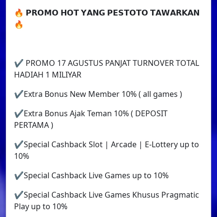
🔥 𝗣𝗥𝗢𝗠𝗢 𝗛𝗢𝗧 𝗬𝗔𝗡𝗚 𝗣𝗘𝗦𝗧𝗢𝗧𝗢 𝗧𝗔𝗪𝗔𝗥𝗞𝗔𝗡
🔥
✔️ PROMO 17 AGUSTUS PANJAT TURNOVER TOTAL
HADIAH 1 MILIYAR
✔️Extra Bonus New Member 10% ( all games )
✔️Extra Bonus Ajak Teman 10% ( DEPOSIT
PERTAMA )
✔️Special Cashback Slot | Arcade | E-Lottery up to
10%
✔️Special Cashback Live Games up to 10%
✔️Special Cashback Live Games Khusus Pragmatic
Play up to 10%