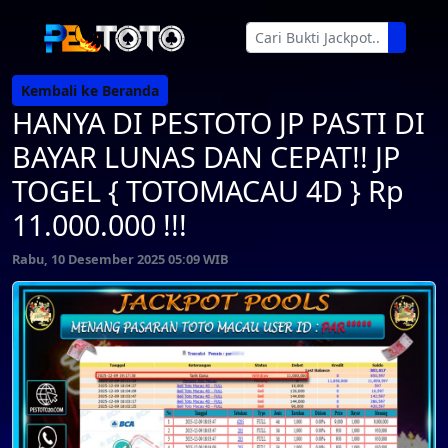
Kembali ke Beranda
HANYA DI PESTOTO JP PASTI DI
BAYAR LUNAS DAN CEPAT!! JP
TOGEL { TOTOMACAU 4D } Rp
11.000.000 !!!
Rabu, 10 Desember 2025 05:09 WIB