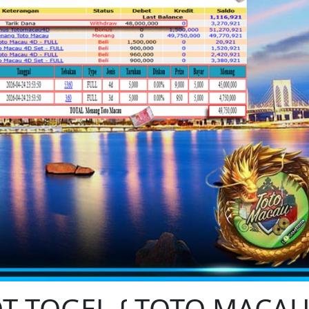
T TOGEL { TOTO MACA