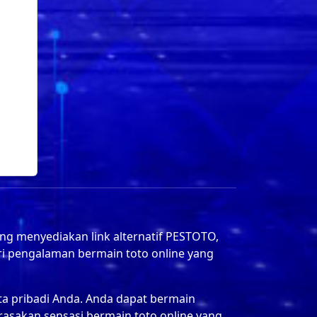
g menyediakan link alternatif PESTOTO,
ri pengalaman bermain toto online yang
ta pribadi Anda. Anda dapat bermain
asakan sensasi bermain toto online yang