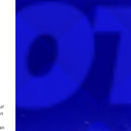
ur
an
an