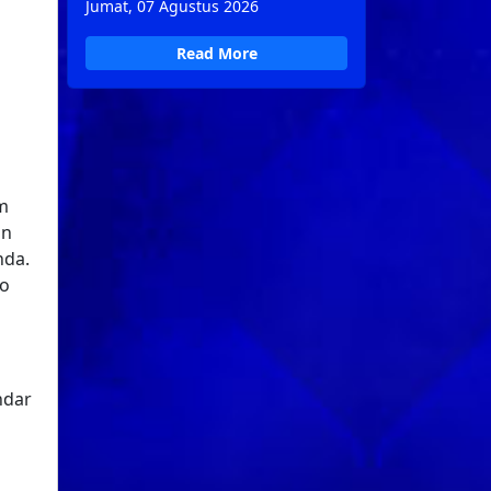
Jumat, 07 Agustus 2026
Read More
m
an
da.
no
ndar