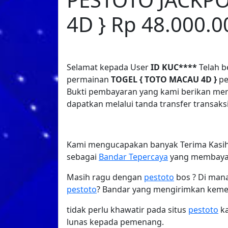
4D } Rp 48.000.0
Selamat kepada User
ID KUC****
Telah 
permainan
TOGEL { TOTO MACAU 4D }
pe
Bukti pembayaran yang kami berikan mer
dapatkan melalui tanda transfer transaksi
Kami mengucapakan banyak Terima Kasi
sebagai
Bandar Tepercaya
yang membayar
Masih ragu dengan
pestoto
bos ? Di mana
pestoto
? Bandar yang mengirimkan kemen
tidak perlu khawatir pada situs
pestoto
ka
lunas kepada pemenang.