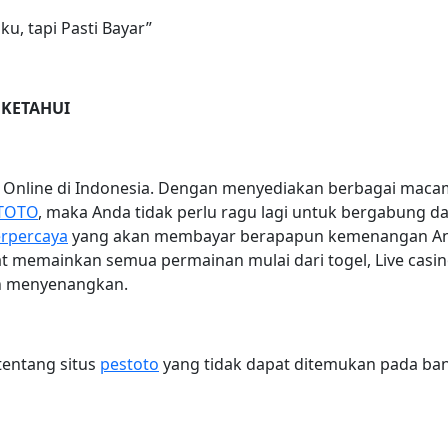
u, tapi Pasti Bayar”
 KETAHUI
ot Online di Indonesia. Dengan menyediakan berbagai maca
TOTO
, maka Anda tidak perlu ragu lagi untuk bergabung d
terpercaya
yang akan membayar berapapun kemenangan An
t memainkan semua permainan mulai dari togel, Live casi
an menyenangkan.
tentang situs
pestoto
yang tidak dapat ditemukan pada ba