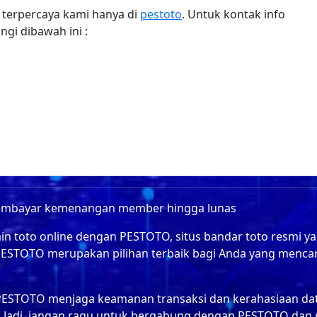
s terpercaya kami hanya di
pestoto
. Untuk kontak info
gi dibawah ini :
membayar kemenangan member hingga lunas
oto online dengan PESTOTO, situs bandar toto resmi yan
 PESTOTO merupakan pilihan terbaik bagi Anda yang menca
mi, PESTOTO menjaga keamanan transaksi dan kerahasiaan da
. Jadi, jangan ragu untuk bergabung dengan PESTOTO dan r