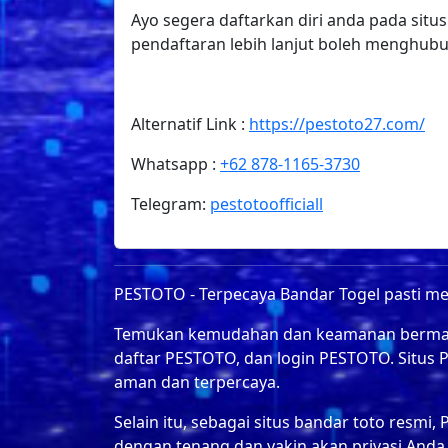
Ayo segera daftarkan diri anda pada situ
pendaftaran lebih lanjut boleh menghubun
Alternatif Link :
https://pestoto27.com/
Whatsapp :
+62 878-1165-3730
Telegram:
pestotoofficiall
PESTOTO - Terpecaya Bandar Togel pasti 
Temukan kemudahan dan keamanan bermain t
daftar PESTOTO, dan login PESTOTO. Situs
aman dan terpercaya.
Selain itu, sebagai situs bandar toto res
dengan tenang dan yakin akan privasi Anda