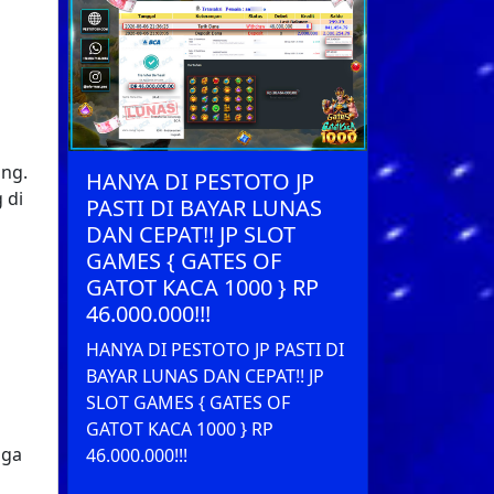
ang.
HANYA DI PESTOTO JP
 di
PASTI DI BAYAR LUNAS
DAN CEPAT!! JP SLOT
GAMES { GATES OF
GATOT KACA 1000 } RP
46.000.000!!!
HANYA DI PESTOTO JP PASTI DI
BAYAR LUNAS DAN CEPAT!! JP
SLOT GAMES { GATES OF
GATOT KACA 1000 } RP
gga
46.000.000!!!