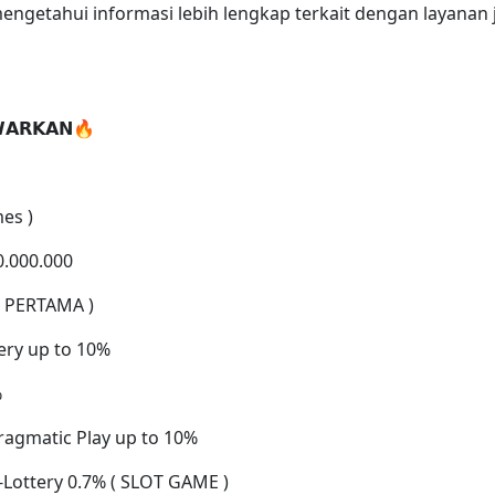
engetahui informasi lebih lengkap terkait dengan layanan 
𝗪𝗔𝗥𝗞𝗔𝗡🔥
es )
0.000.000
T PERTAMA )
ery up to 10%
%
ragmatic Play up to 10%
-Lottery 0.7% ( SLOT GAME )