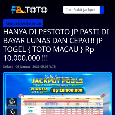
Kembali ke Beranda
HANYA DI PESTOTO JP PASTI DI
BAYAR LUNAS DAN CEPAT!! JP
TOGEL { TOTO MACAU } Rp
10.000.000 !!!
Selasa, 06 Januari 2026 05:03 WIB