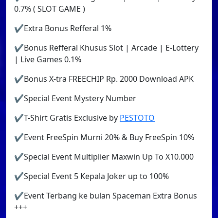
0.7% ( SLOT GAME )
✔️Extra Bonus Refferal 1%
✔️Bonus Refferal Khusus Slot | Arcade | E-Lottery
| Live Games 0.1%
✔️Bonus X-tra FREECHIP Rp. 2000 Download APK
✔️Special Event Mystery Number
✔️T-Shirt Gratis Exclusive by
PESTOTO
✔️Event FreeSpin Murni 20% & Buy FreeSpin 10%
✔️Special Event Multiplier Maxwin Up To X10.000
✔️Special Event 5 Kepala Joker up to 100%
✔️Event Terbang ke bulan Spaceman Extra Bonus
+++