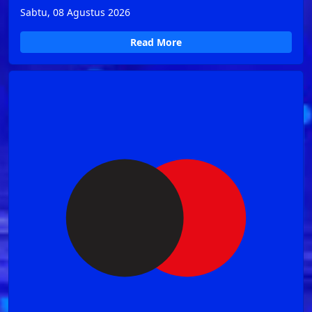
Sabtu, 08 Agustus 2026
Read More