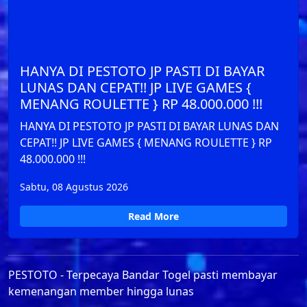
HANYA DI PESTOTO JP PASTI DI BAYAR
LUNAS DAN CEPAT!! JP LIVE GAMES {
MENANG ROULETTE } RP 48.000.000 !!!
HANYA DI PESTOTO JP PASTI DI BAYAR LUNAS DAN
CEPAT!! JP LIVE GAMES { MENANG ROULETTE } RP
48.000.000 !!!
Sabtu, 08 Agustus 2026
Read More
PESTOTO - Terpecaya Bandar Togel pasti membayar
kemenangan member hingga lunas