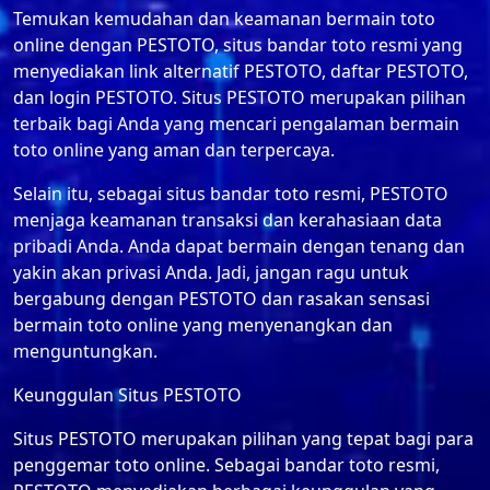
Temukan kemudahan dan keamanan bermain toto
online dengan PESTOTO, situs bandar toto resmi yang
menyediakan link alternatif PESTOTO, daftar PESTOTO,
dan login PESTOTO. Situs PESTOTO merupakan pilihan
terbaik bagi Anda yang mencari pengalaman bermain
toto online yang aman dan terpercaya.
Selain itu, sebagai situs bandar toto resmi, PESTOTO
menjaga keamanan transaksi dan kerahasiaan data
pribadi Anda. Anda dapat bermain dengan tenang dan
yakin akan privasi Anda. Jadi, jangan ragu untuk
bergabung dengan PESTOTO dan rasakan sensasi
bermain toto online yang menyenangkan dan
menguntungkan.
Keunggulan Situs PESTOTO
Situs PESTOTO merupakan pilihan yang tepat bagi para
penggemar toto online. Sebagai bandar toto resmi,