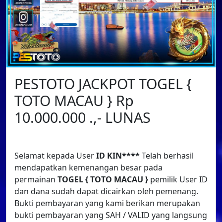
PESTOTO JACKPOT TOGEL {
TOTO MACAU } Rp
10.000.000 .,- LUNAS
Selamat kepada User
ID KIN****
Telah berhasil
mendapatkan kemenangan besar pada
permainan
TOGEL
{ TOTO MACAU }
pemilik User ID
dan dana sudah dapat dicairkan oleh pemenang.
Bukti pembayaran yang kami berikan merupakan
bukti pembayaran yang SAH / VALID yang langsung