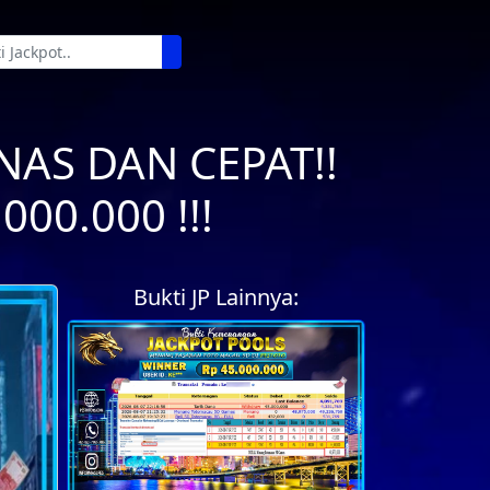
NAS DAN CEPAT!!
00.000 !!!
Bukti JP Lainnya: