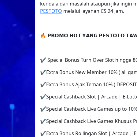
kendala dan masalah ataupun jika ingin m
PESTOTO
melalui layanan CS 24 jam.
🔥 𝗣𝗥𝗢𝗠𝗢 𝗛𝗢𝗧 𝗬𝗔𝗡𝗚 𝗣𝗘𝗦𝗧𝗢𝗧𝗢 𝗧𝗔
✔️ Special Bonus Turn Over Slot hingga 8
✔️Extra Bonus New Member 10% ( all gam
✔️Extra Bonus Ajak Teman 10% ( DEPOSI
✔️Special Cashback Slot | Arcade | E-Lott
✔️Special Cashback Live Games up to 10
✔️Special Cashback Live Games Khusus P
✔️Extra Bonus Rollingan Slot | Arcade | E