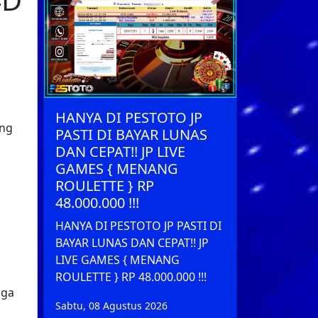
HANYA DI PESTOTO JP
ang
PASTI DI BAYAR LUNAS
DAN CEPAT!! JP LIVE
GAMES { MENANG
ROULETTE } RP
48.000.000 !!!
HANYA DI PESTOTO JP PASTI DI
BAYAR LUNAS DAN CEPAT!! JP
LIVE GAMES { MENANG
ROULETTE } RP 48.000.000 !!!
gga
Sabtu, 08 Agustus 2026