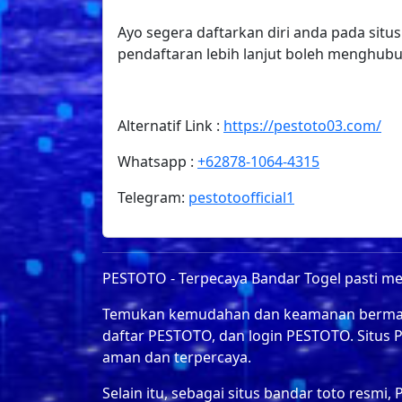
Ayo segera daftarkan diri anda pada situ
pendaftaran lebih lanjut boleh menghubun
Alternatif Link :
https://pestoto03.com/
Whatsapp :
+62878-1064-4315
Telegram:
pestotoofficial1
PESTOTO - Terpecaya Bandar Togel pasti 
Temukan kemudahan dan keamanan bermain t
daftar PESTOTO, dan login PESTOTO. Situs
aman dan terpercaya.
Selain itu, sebagai situs bandar toto res