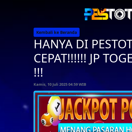
Kembali ke Beranda
HANYA DI PESTOT
CEPAT!!!!!! JP T
!!!
Kamis, 10 Juli 2025 04:59 WIB