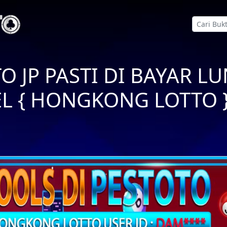
O JP PASTI DI BAYAR L
OGEL { HONGKONG LOTTO }