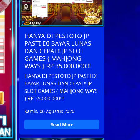
HANYA DI PESTOTO JP
PASTI DI BAYAR LUNAS
DAN CEPAT!! JP SLOT
GAMES { MAHJONG
WAYS } RP 35.000.000!!!
HANYA DI PESTOTO JP PASTI DI
BAYAR LUNAS DAN CEPAT!! JP
SLOT GAMES { MAHJONG WAYS
} RP 35.000.000!!!
Kamis, 06 Agustus 2026
Read More