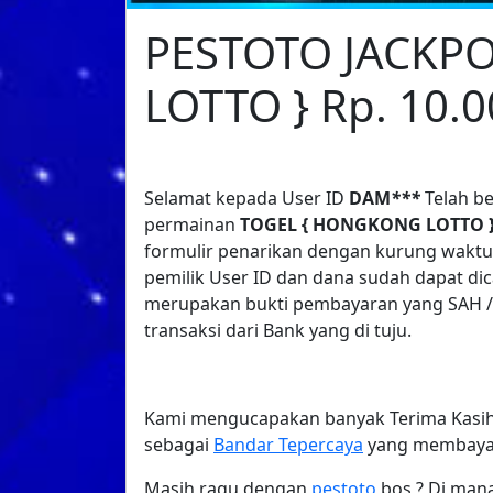
PESTOTO JACKP
LOTTO } Rp. 10.0
Selamat kepada User ID
DAM
***
Telah b
permainan
TOGEL { HONGKONG LOTTO 
formulir penarikan dengan kurung waktu 
pemilik User ID dan dana sudah dapat di
merupakan bukti pembayaran yang SAH / 
transaksi dari Bank yang di tuju.
Kami mengucapakan banyak Terima Kasi
sebagai
Bandar Tepercaya
yang membayar
Masih ragu dengan
pestoto
bos ? Di mana