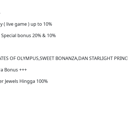
%
( live game ) up to 10%
 Special bonus 20% & 10%
GATES OF OLYMPUS,SWEET BONANZA,DAN STARLIGHT PRINCE
ra Bonus +++
ker Jewels Hingga 100%