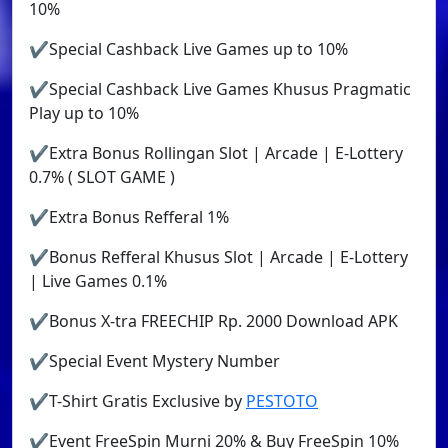
10%
✔️Special Cashback Live Games up to 10%
✔️Special Cashback Live Games Khusus Pragmatic
Play up to 10%
✔️Extra Bonus Rollingan Slot | Arcade | E-Lottery
0.7% ( SLOT GAME )
✔️Extra Bonus Refferal 1%
✔️Bonus Refferal Khusus Slot | Arcade | E-Lottery
| Live Games 0.1%
✔️Bonus X-tra FREECHIP Rp. 2000 Download APK
✔️Special Event Mystery Number
✔️T-Shirt Gratis Exclusive by
PESTOTO
✔️Event FreeSpin Murni 20% & Buy FreeSpin 10%