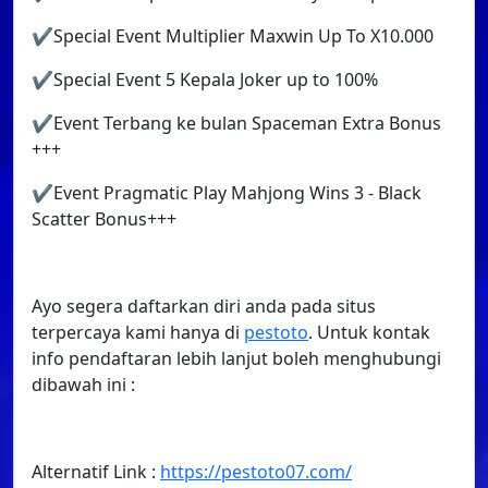
✔️Special Event Multiplier Maxwin Up To X10.000
✔️Special Event 5 Kepala Joker up to 100%
✔️Event Terbang ke bulan Spaceman Extra Bonus
+++
✔️Event Pragmatic Play Mahjong Wins 3 - Black
Scatter Bonus+++
Ayo segera daftarkan diri anda pada situs
terpercaya kami hanya di
pestoto
. Untuk kontak
info pendaftaran lebih lanjut boleh menghubungi
dibawah ini :
Alternatif Link :
https://pestoto07.com/