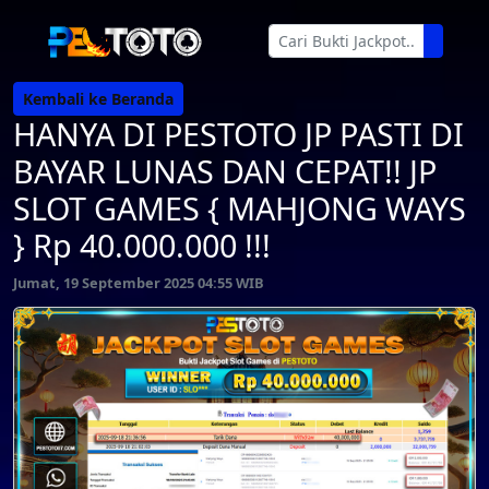
Kembali ke Beranda
HANYA DI PESTOTO JP PASTI DI
BAYAR LUNAS DAN CEPAT!! JP
SLOT GAMES { MAHJONG WAYS
} Rp 40.000.000 !!!
Jumat, 19 September 2025 04:55 WIB