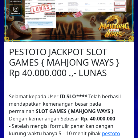
PESTOTO JACKPOT SLOT
GAMES { MAHJONG WAYS }
Rp 40.000.000 .,- LUNAS
Selamat kepada User
ID SLO
****
Telah berhasil
mendapatkan kemenangan besar pada
permainan
SLOT GAMES { MAHJONG WAYS }
Dengan kemenangan Sebesar
Rp. 40.000.000
-
Setelah mengisi formulir penarikan dengan
kurung waktu hanya 5 – 10 menit pihak
pestoto