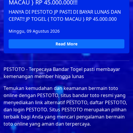
MACAU } RP 45.000.000!!!
HANYA DI PESTOTO JP PASTI DI BAYAR LUNAS DAN
CEPAT!! JP TOGEL { TOTO MACAU } RP 45.000.000
Minggu, 09 Agustus 2026
Read More
PESTOTO - Terpecaya Bandar Togel pasti membayar
kemenangan member hingga lunas
Temukan kemudahan dan keamanan bermain toto
online dengan PESTOTO, situs bandar toto resmi yang
menyediakan link alternatif PESTOTO, daftar PESTOTO,
dan login PESTOTO. Situs PESTOTO merupakan pilihan
terbaik bagi Anda yang mencari pengalaman bermain
toto online yang aman dan terpercaya.