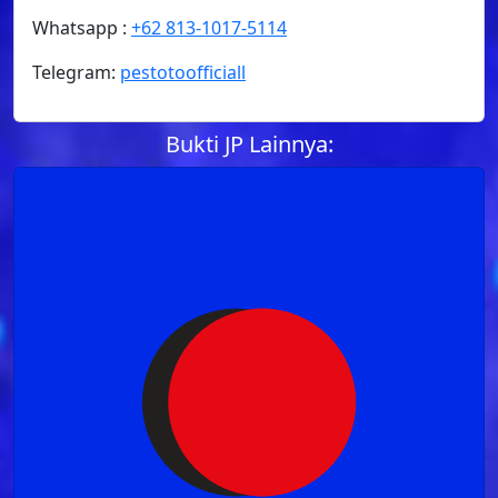
Whatsapp :
+62 813-1017-5114
Telegram:
pestotoofficiall
Bukti JP Lainnya: