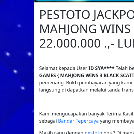
PESTOTO JACKPO
MAHJONG WINS 3
22.000.000 .,- L
Selamat kepada User
ID SYA****
Telah b
GAMES { MAHJONG WINS 3 BLACK SCATT
pemenang. Bukti pembayaran yang kami 
langsung di dapatkan melalui tanda transf
Kami mengucapakan banyak Terima Kasi
sebagai
Bandar Tepercaya
yang membayar
Masih ragu dengan
pestoto
bos ? Di mana