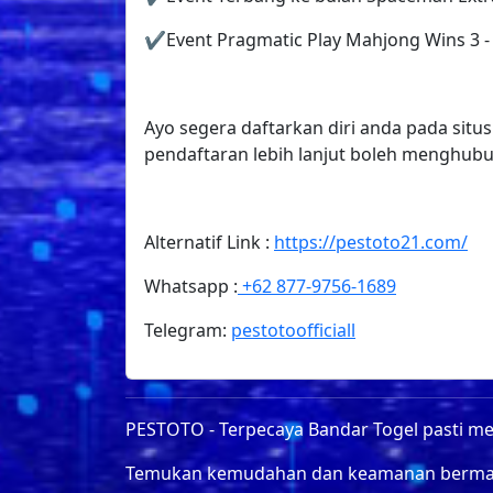
✔️Event Pragmatic Play Mahjong Wins 3 -
Ayo segera daftarkan diri anda pada situ
pendaftaran lebih lanjut boleh menghubun
Alternatif Link :
https://pestoto21.com/
Whatsapp :
+62 877-9756-1689
Telegram:
pestotoofficiall
PESTOTO - Terpecaya Bandar Togel pasti 
Temukan kemudahan dan keamanan bermain t