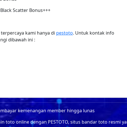
 Black Scatter Bonus+++
s terpercaya kami hanya di
pestoto
. Untuk kontak info
gi dibawah ini :
membayar kemenangan member hingga lunas
oto online dengan PESTOTO, situs bandar toto resmi yan