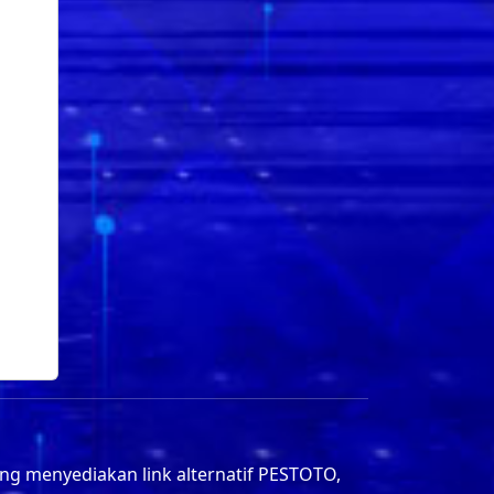
g menyediakan link alternatif PESTOTO,