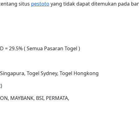
tentang situs
pestoto
yang tidak dapat ditemukan pada ba
2D = 29.5% ( Semua Pasaran Togel )
l Singapura, Togel Sydney, Togel Hongkong
)
AMON, MAYBANK, BSI, PERMATA,