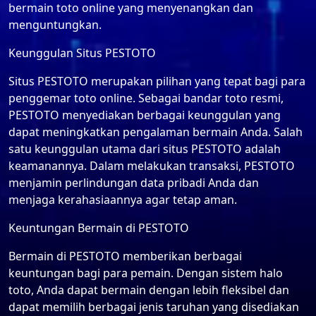
bermain toto online yang menyenangkan dan
menguntungkan.
Keunggulan Situs PESTOTO
Situs PESTOTO merupakan pilihan yang tepat bagi para
penggemar toto online. Sebagai bandar toto resmi,
PESTOTO menyediakan berbagai keunggulan yang
dapat meningkatkan pengalaman bermain Anda. Salah
satu keunggulan utama dari situs PESTOTO adalah
keamanannya. Dalam melakukan transaksi, PESTOTO
menjamin perlindungan data pribadi Anda dan
menjaga kerahasiaannya agar tetap aman.
Keuntungan Bermain di PESTOTO
Bermain di PESTOTO memberikan berbagai
keuntungan bagi para pemain. Dengan sistem halo
toto, Anda dapat bermain dengan lebih fleksibel dan
dapat memilih berbagai jenis taruhan yang disediakan