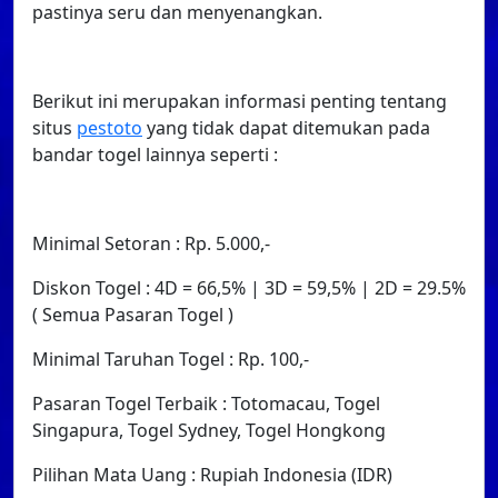
pastinya seru dan menyenangkan.
Berikut ini merupakan informasi penting tentang
situs
pestoto
yang tidak dapat ditemukan pada
bandar togel lainnya seperti :
Minimal Setoran : Rp. 5.000,-
Diskon Togel : 4D = 66,5% | 3D = 59,5% | 2D = 29.5%
( Semua Pasaran Togel )
Minimal Taruhan Togel : Rp. 100,-
Pasaran Togel Terbaik : Totomacau, Togel
Singapura, Togel Sydney, Togel Hongkong
Pilihan Mata Uang : Rupiah Indonesia (IDR)