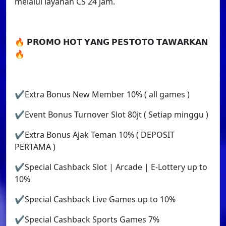
melalui layanan CS 24 jam.
🔥 𝗣𝗥𝗢𝗠𝗢 𝗛𝗢𝗧 𝗬𝗔𝗡𝗚 𝗣𝗘𝗦𝗧𝗢𝗧𝗢 𝗧𝗔𝗪𝗔𝗥𝗞𝗔𝗡
🔥
✔️Extra Bonus New Member 10% ( all games )
✔️Event Bonus Turnover Slot 80jt ( Setiap minggu )
✔️Extra Bonus Ajak Teman 10% ( DEPOSIT
PERTAMA )
✔️Special Cashback Slot | Arcade | E-Lottery up to
10%
✔️Special Cashback Live Games up to 10%
✔️Special Cashback Sports Games 7%