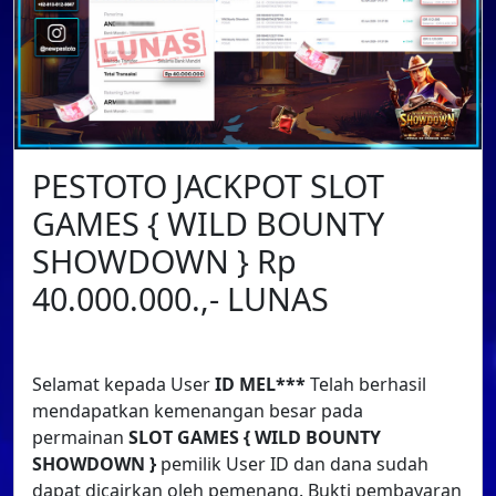
PESTOTO JACKPOT SLOT
GAMES { WILD BOUNTY
SHOWDOWN } Rp
40.000.000.,- LUNAS
Selamat kepada User
ID MEL***
Telah berhasil
mendapatkan kemenangan besar pada
permainan
SLOT GAMES { WILD BOUNTY
SHOWDOWN }
pemilik User ID dan dana sudah
dapat dicairkan oleh pemenang. Bukti pembayaran