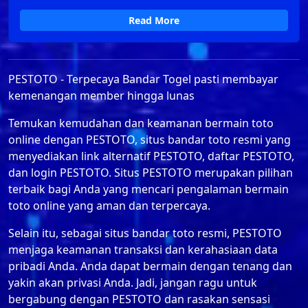
Read More
PESTOTO - Terpecaya Bandar Togel pasti membayar
kemenangan member hingga lunas
Temukan kemudahan dan keamanan bermain toto
online dengan PESTOTO, situs bandar toto resmi yang
menyediakan link alternatif PESTOTO, daftar PESTOTO,
dan login PESTOTO. Situs PESTOTO merupakan pilihan
terbaik bagi Anda yang mencari pengalaman bermain
toto online yang aman dan terpercaya.
Selain itu, sebagai situs bandar toto resmi, PESTOTO
menjaga keamanan transaksi dan kerahasiaan data
pribadi Anda. Anda dapat bermain dengan tenang dan
yakin akan privasi Anda. Jadi, jangan ragu untuk
bergabung dengan PESTOTO dan rasakan sensasi