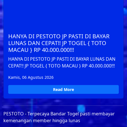
HANYA DI PESTOTO JP PASTI DI BAYAR
LUNAS DAN CEPAT!! JP TOGEL { TOTO
MACAU } RP 40.000.000!!!
HANYA DI PESTOTO JP PASTI DI BAYAR LUNAS DAN
CEPAT!! JP TOGEL { TOTO MACAU } RP 40.000.000!!!
Kamis, 06 Agustus 2026
Read More
PESTOTO - Terpecaya Bandar Togel pasti membayar
kemenangan member hingga lunas