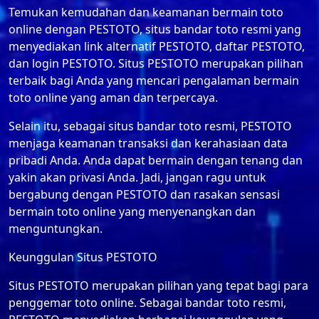
Temukan kemudahan dan keamanan bermain toto
online dengan PESTOTO, situs bandar toto resmi yang
menyediakan link alternatif PESTOTO, daftar PESTOTO,
dan login PESTOTO. Situs PESTOTO merupakan pilihan
terbaik bagi Anda yang mencari pengalaman bermain
toto online yang aman dan terpercaya.
Selain itu, sebagai situs bandar toto resmi, PESTOTO
menjaga keamanan transaksi dan kerahasiaan data
pribadi Anda. Anda dapat bermain dengan tenang dan
yakin akan privasi Anda. Jadi, jangan ragu untuk
bergabung dengan PESTOTO dan rasakan sensasi
bermain toto online yang menyenangkan dan
menguntungkan.
Keunggulan Situs PESTOTO
Situs PESTOTO merupakan pilihan yang tepat bagi para
penggemar toto online. Sebagai bandar toto resmi,