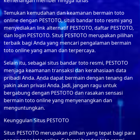
kemenangan member hingga lunas
Temukan kemudahan dan keamanan bermain toto
online dengan PESTOTO, situs bandar toto resmi yang
menyediakan link alternatif PESTOTO, daftar PESTOTO,
dan login PESTOTO. Situs PESTOTO merupakan pilihan
terbaik bagi Anda yang mencari pengalaman bermain
toto online yang aman dan terpercaya.
Selain itu, sebagai situs bandar toto resmi, PESTOTO
menjaga keamanan transaksi dan kerahasiaan data
pribadi Anda. Anda dapat bermain dengan tenang dan
yakin akan privasi Anda. Jadi, jangan ragu untuk
bergabung dengan PESTOTO dan rasakan sensasi
bermain toto online yang menyenangkan dan
menguntungkan.
Keunggulan Situs PESTOTO
Situs PESTOTO merupakan pilihan yang tepat bagi para