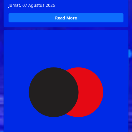
Jumat, 07 Agustus 2026
Read More