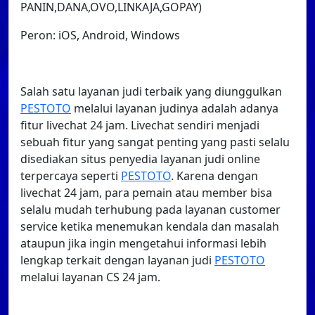
PANIN,DANA,OVO,LINKAJA,GOPAY)
Peron: iOS, Android, Windows
Salah satu layanan judi terbaik yang diunggulkan
PESTOTO
melalui layanan judinya adalah adanya
fitur livechat 24 jam. Livechat sendiri menjadi
sebuah fitur yang sangat penting yang pasti selalu
disediakan situs penyedia layanan judi online
terpercaya seperti
PESTOTO
. Karena dengan
livechat 24 jam, para pemain atau member bisa
selalu mudah terhubung pada layanan customer
service ketika menemukan kendala dan masalah
ataupun jika ingin mengetahui informasi lebih
lengkap terkait dengan layanan judi
PESTOTO
melalui layanan CS 24 jam.