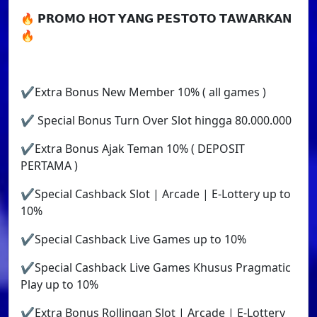
🔥 𝗣𝗥𝗢𝗠𝗢 𝗛𝗢𝗧 𝗬𝗔𝗡𝗚 𝗣𝗘𝗦𝗧𝗢𝗧𝗢 𝗧𝗔𝗪𝗔𝗥𝗞𝗔𝗡
🔥
✔️Extra Bonus New Member 10% ( all games )
✔️ Special Bonus Turn Over Slot hingga 80.000.000
✔️Extra Bonus Ajak Teman 10% ( DEPOSIT
PERTAMA )
✔️Special Cashback Slot | Arcade | E-Lottery up to
10%
✔️Special Cashback Live Games up to 10%
✔️Special Cashback Live Games Khusus Pragmatic
Play up to 10%
✔️Extra Bonus Rollingan Slot | Arcade | E-Lottery