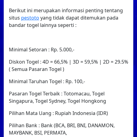
Berikut ini merupakan informasi penting tentang
situs
pestoto
yang tidak dapat ditemukan pada
bandar togel lainnya seperti :
Minimal Setoran : Rp. 5.000,-
Diskon Togel : 4D = 66,5% | 3D = 59,5% | 2D = 29.5%
( Semua Pasaran Togel )
Minimal Taruhan Togel : Rp. 100,-
Pasaran Togel Terbaik : Totomacau, Togel
Singapura, Togel Sydney, Togel Hongkong
Pilihan Mata Uang : Rupiah Indonesia (IDR)
Pilihan Bank : Bank (BCA, BRI, BNI, DANAMON,
MAYBANK, BSI, PERMATA,