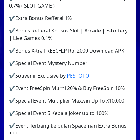
0.7% ( SLOT GAME )
✔️Extra Bonus Refferal 1%
✔️Bonus Refferal Khusus Slot | Arcade | E-Lottery
| Live Games 0.1%
✔️Bonus X-tra FREECHIP Rp. 2000 Download APK
✔️Special Event Mystery Number
✔️Souvenir Exclusive by
PESTOTO
✔️Event FreeSpin Murni 20% & Buy FreeSpin 10%
✔️Special Event Multiplier Maxwin Up To X10.000
✔️Special Event 5 Kepala Joker up to 100%
✔️Event Terbang ke bulan Spaceman Extra Bonus
+++