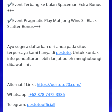
✔️Event Terbang ke bulan Spaceman Extra Bonus
+++
✔️Event Pragmatic Play Mahjong Wins 3 - Black
Scatter Bonus+++
Ayo segera daftarkan diri anda pada situs
terpercaya kami hanya di
pestoto
. Untuk kontak
info pendaftaran lebih lanjut boleh menghubungi
dibawah ini :
Alternatif Link :
https://pestoto20.com/
Whatsapp :
+62-878-7472-3386
Telegram:
pestotoofficiall