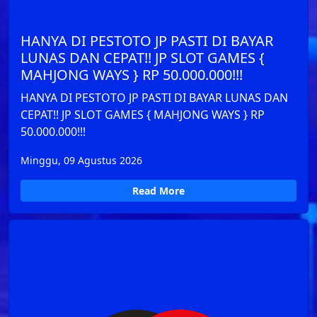
HANYA DI PESTOTO JP PASTI DI BAYAR
LUNAS DAN CEPAT!! JP SLOT GAMES {
MAHJONG WAYS } RP 50.000.000!!!
HANYA DI PESTOTO JP PASTI DI BAYAR LUNAS DAN
CEPAT!! JP SLOT GAMES { MAHJONG WAYS } RP
50.000.000!!!
Minggu, 09 Agustus 2026
Read More