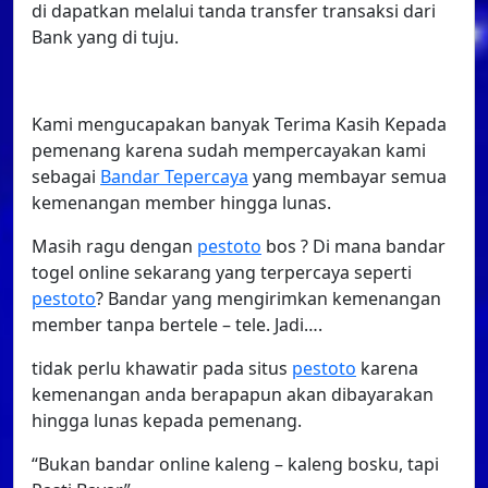
di dapatkan melalui tanda transfer transaksi dari
Bank yang di tuju.
Kami mengucapakan banyak Terima Kasih Kepada
pemenang karena sudah mempercayakan kami
sebagai
Bandar Tepercaya
yang membayar semua
kemenangan member hingga lunas.
Masih ragu dengan
pestoto
bos ? Di mana bandar
togel online sekarang yang terpercaya seperti
pestoto
? Bandar yang mengirimkan kemenangan
member tanpa bertele – tele. Jadi….
tidak perlu khawatir pada situs
pestoto
karena
kemenangan anda berapapun akan dibayarakan
hingga lunas kepada pemenang.
“Bukan bandar online kaleng – kaleng bosku, tapi