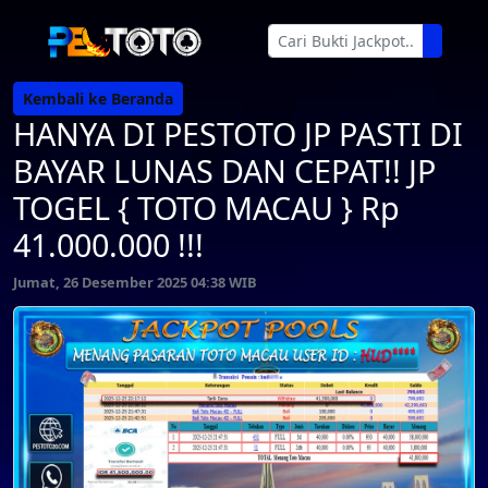
Kembali ke Beranda
HANYA DI PESTOTO JP PASTI DI
BAYAR LUNAS DAN CEPAT!! JP
TOGEL { TOTO MACAU } Rp
41.000.000 !!!
Jumat, 26 Desember 2025 04:38 WIB