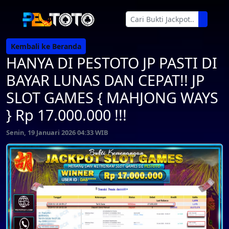
Kembali ke Beranda
HANYA DI PESTOTO JP PASTI DI
BAYAR LUNAS DAN CEPAT!! JP
SLOT GAMES { MAHJONG WAYS
} Rp 17.000.000 !!!
Senin, 19 Januari 2026 04:33 WIB