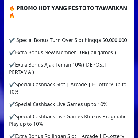
🔥 𝗣𝗥𝗢𝗠𝗢 𝗛𝗢𝗧 𝗬𝗔𝗡𝗚 𝗣𝗘𝗦𝗧𝗢𝗧𝗢 𝗧𝗔𝗪𝗔𝗥𝗞𝗔𝗡
🔥
✔️ Special Bonus Turn Over Slot hingga 50.000.000
✔️Extra Bonus New Member 10% ( all games )
✔️Extra Bonus Ajak Teman 10% ( DEPOSIT
PERTAMA )
✔️Special Cashback Slot | Arcade | E-Lottery up to
10%
✔️Special Cashback Live Games up to 10%
✔️Special Cashback Live Games Khusus Pragmatic
Play up to 10%
✔️Extra Bonus Rollingan Slot | Arcade | E-Lottery