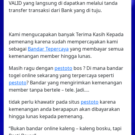
VALID yang langsung di dapatkan melalui tanda
transfer transaksi dari Bank yang di tuju.
Kami mengucapakan banyak Terima Kasih Kepada
pemenang karena sudah mempercayakan kami
sebagai
Bandar Tepercaya
yang membayar semua
kemenangan member hingga lunas.
Masih ragu dengan
pestoto
bos ? Di mana bandar
togel online sekarang yang terpercaya seperti
pestoto
? Bandar yang mengirimkan kemenangan
member tanpa bertele – tele. Jadi….
tidak perlu khawatir pada situs
pestoto
karena
kemenangan anda berapapun akan dibayarakan
hingga lunas kepada pemenang.
“Bukan bandar online kaleng – kaleng bosku, tapi