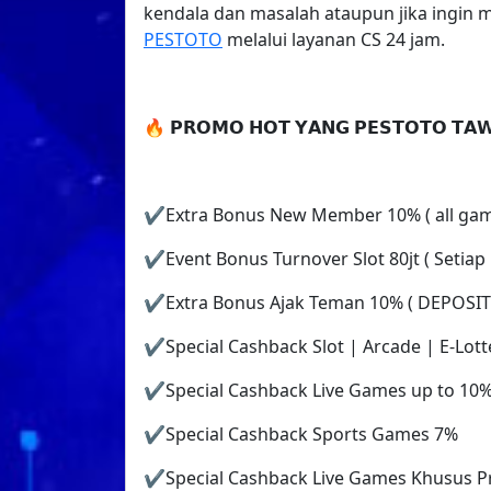
kendala dan masalah ataupun jika ingin m
PESTOTO
melalui layanan CS 24 jam.
🔥 𝗣𝗥𝗢𝗠𝗢 𝗛𝗢𝗧 𝗬𝗔𝗡𝗚 𝗣𝗘𝗦𝗧𝗢𝗧𝗢 𝗧𝗔
✔️Extra Bonus New Member 10% ( all gam
✔️Event Bonus Turnover Slot 80jt ( Setiap
✔️Extra Bonus Ajak Teman 10% ( DEPOSI
✔️Special Cashback Slot | Arcade | E-Lott
✔️Special Cashback Live Games up to 10
✔️Special Cashback Sports Games 7%
✔️Special Cashback Live Games Khusus P