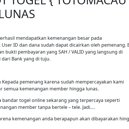
- LUNAS
berhasil mendapatkan kemenangan besar pada
 User ID dan dana sudah dapat dicairkan oleh pemenang. 
n bukti pembayaran yang SAH / VALID yang langsung di
 dari Bank yang di tuju.
h Kepada pemenang karena sudah mempercayakan kami
 semua kemenangan member hingga lunas.
 bandar togel online sekarang yang terpercaya seperti
angan member tanpa bertele – tele. Jadi….
rena kemenangan anda berapapun akan dibayarakan hin