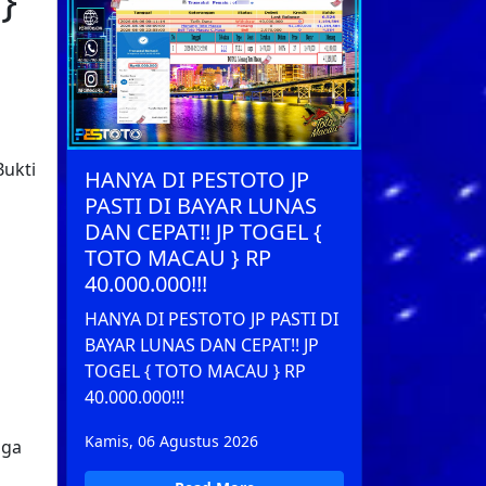
Bukti
HANYA DI PESTOTO JP
PASTI DI BAYAR LUNAS
DAN CEPAT!! JP TOGEL {
TOTO MACAU } RP
40.000.000!!!
HANYA DI PESTOTO JP PASTI DI
BAYAR LUNAS DAN CEPAT!! JP
TOGEL { TOTO MACAU } RP
40.000.000!!!
Kamis, 06 Agustus 2026
gga