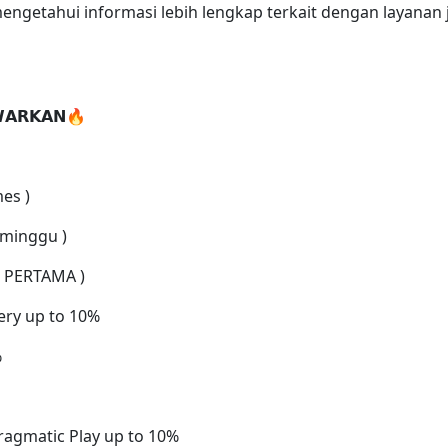
engetahui informasi lebih lengkap terkait dengan layanan 
𝗪𝗔𝗥𝗞𝗔𝗡🔥
es )
 minggu )
T PERTAMA )
ery up to 10%
%
ragmatic Play up to 10%