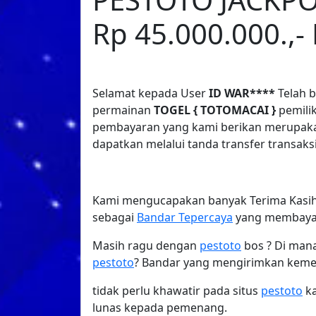
Rp 45.000.000.,
Selamat kepada User
ID WAR****
Telah 
permainan
TOGEL { TOTOMACAI }
pemilik
pembayaran yang kami berikan merupaka
dapatkan melalui tanda transfer transaksi
Kami mengucapakan banyak Terima Kasi
sebagai
Bandar Tepercaya
yang membayar
Masih ragu dengan
pestoto
bos ? Di mana
pestoto
? Bandar yang mengirimkan kemen
tidak perlu khawatir pada situs
pestoto
ka
lunas kepada pemenang.